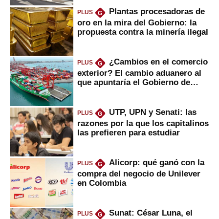
Plantas procesadoras de
PLUS
G
oro en la mira del Gobierno: la
propuesta contra la minería ilegal
¿Cambios en el comercio
PLUS
G
exterior? El cambio aduanero al
que apuntaría el Gobierno de
Fujimori
UTP, UPN y Senati: las
PLUS
G
razones por la que los capitalinos
las prefieren para estudiar
Alicorp: qué ganó con la
PLUS
G
compra del negocio de Unilever
en Colombia
Sunat: César Luna, el
PLUS
G