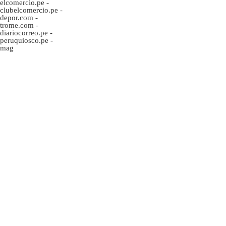
elcomercio.pe
-
clubelcomercio.pe
-
depor.com
-
trome.com
-
diariocorreo.pe
-
peruquiosco.pe
-
mag