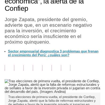
económica”, la alerta de la
Confiep
Tu Dinero
Finanzas Personales
Jorge Zapata, presidente del gremio,
advierte que, en un escenario negativo
Inmobiliarias
para la inversión, el crecimiento
económico sería insuficiente en el
Plus G
próximo quinquenio.
Opinión
Sector empresarial diagnostica 3 problemas que frenan
el crecimiento del Perú: ¿cuáles son?
Editorial
Pregunta de hoy
Blogs
Tendencias
Lujo
Tras elecciones de primera vuelta, el presidente de Confiep,
Jorge Zapata, alertó que la falta de reformas estructurales y
Viajes
de señales a favor de la inversión privada sí jugarían en