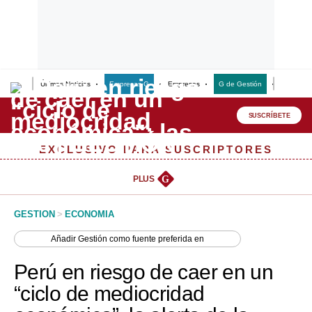
Últimas Noticias
Empresas G
Empresas
G de Gestión
Finanzas
Lo último
Peru Quiosco
SUSCRÍBETE
Portada
EXCLUSIVO PARA SUSCRIPTORES
Empresas
PLUS
G
Management & Empleo
GESTION
>
ECONOMIA
Economía
Añadir
Gestión
como fuente preferida en
Mercados
Perú en riesgo de caer en un
Perú
“ciclo de mediocridad
Política