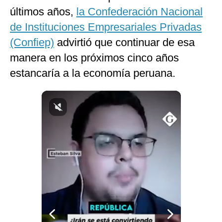
últimos años,
la Confederación Nacional
Notas Contratadas
de Instituciones Empresariales Privadas
Podcast
(Confiep)
advirtió que continuar de esa
Gestión TV
manera en los próximos cinco años
Videos
estancaría a la economía peruana.
Fotogalerías
gestion.pe
¿quiénes
Somos?
Términos
Y
Condiciones
Política
De
Privacidad