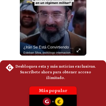
Politica
De
Cookies
Preguntas
Frecuentes
Tragedia En Tailandia: Joven De 14 Años Ataca A Su Familia Y Colegio | Gestión Mundo
¿Irán Se Está Convirtiendo En Un Régimen Militar? | #radar24
Un adolescente de 14 años mató a sus abuelos y luego atacó su colegio de secundaria en Tailandia, dejando cinco fallecidos adicionales y más de 30 heridos antes de quitarse la vida. Según las autoridades y el primer ministro Anutin Charnvirakul, el hecho habría sido motivado por estrés académico extremo. El suceso reabre el debate sobre la alta posesión de armas de fuego en el país asiático. #Tailandia #Noticias #UltimaHora #NoticiasInternacionales #Shorts 👉 Suscríbete y activa la campana para no perderte nuestro análisis diario. 🌎 Síguenos en nuestras redes sociales: 📌 Web oficial: https://gestion.pe/mundo/ 📌 LinkedIn: http://bit.ly/3HYIET0 📌 X (Twitter): http://bit.ly/4noZtX9 📌 TikTok: http://bit.ly/4evB6TO
Esteban Silva, politólogo internacional, señala que algunos analistas consideran que la estructura religiosa iraní estaría sirviendo para sostener el poder de una cúpula militar. Explica que la Guardia Revolucionaria está aumentando su influencia sobre la seguridad, las decisiones estratégicas y hasta asuntos económicos como el estrecho de Ormuz. #Iran #GuardiaRevolucionaria #Geopolitica #NoticiasInternacionales #Shorts 👉 Suscríbete y activa la campana para no perderte nuestro análisis diario. 🌎 Síguenos en nuestras redes sociales: 📌 Web oficial: https://gestion.pe/mundo/ 📌 LinkedIn: http://bit.ly/3HYIET0 📌 X (Twitter): http://bit.ly/4noZtX9 📌 TikTok: http://bit.ly/4evB6TO