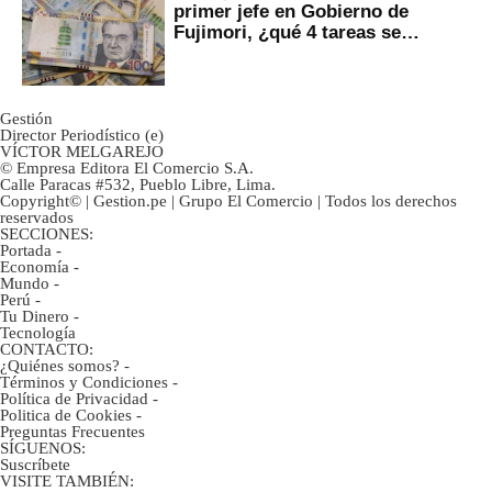
primer jefe en Gobierno de
Fujimori, ¿qué 4 tareas se
marcan urgentes?
Gestión
Director Periodístico (e)
VÍCTOR MELGAREJO
© Empresa Editora El Comercio S.A.
Calle Paracas #532, Pueblo Libre, Lima.
Copyright© | Gestion.pe | Grupo El Comercio | Todos los derechos
reservados
SECCIONES:
Portada
-
Economía
-
Mundo
-
Perú
-
Tu Dinero
-
Tecnología
CONTACTO:
¿Quiénes somos?
-
Términos y Condiciones
-
Política de Privacidad
-
Politica de Cookies
-
Preguntas Frecuentes
SÍGUENOS:
Suscríbete
VISITE TAMBIÉN: