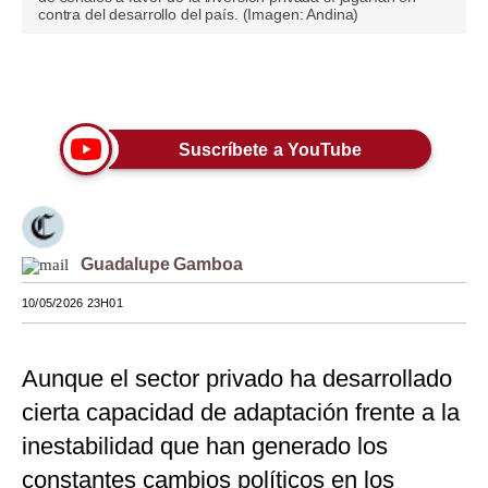
contra del desarrollo del país. (Imagen: Andina)
Moda
Estilos
Únete a nuestro canal
Mundo
Suscríbete a YouTube
EEUU
México
España
Guadalupe Gamboa
Internacional
10/05/2026 23H01
Tecnología
Aunque el sector privado ha desarrollado
Club del Suscriptor
cierta capacidad de adaptación frente a la
Mix
inestabilidad que han generado los
G de Gestión
constantes cambios políticos en los