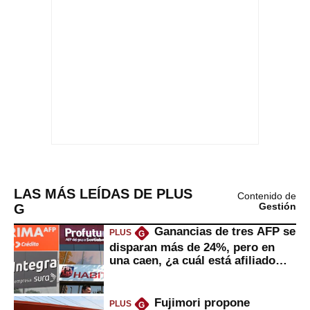
LAS MÁS LEÍDAS DE PLUS
Contenido de
G
Gestión
Ganancias de tres AFP se
PLUS
G
disparan más de 24%, pero en
una caen, ¿a cuál está afiliado
usted?
Fujimori propone
PLUS
G