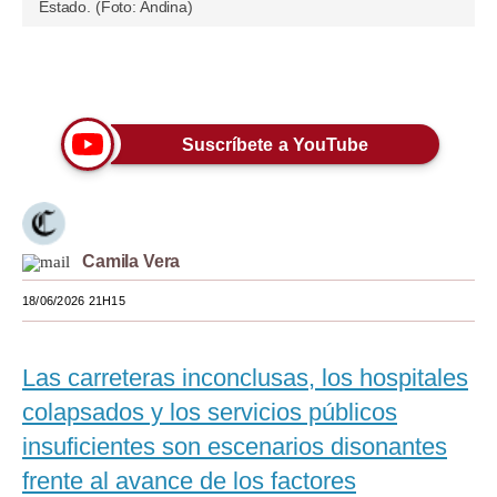
Estado. (Foto: Andina)
Moda
Estilos
Únete a nuestro canal
Mundo
Suscríbete a YouTube
EEUU
México
España
Camila Vera
Internacional
18/06/2026 21H15
Tecnología
Las carreteras inconclusas, los hospitales
Club del Suscriptor
colapsados y los servicios públicos
Mix
insuficientes son escenarios disonantes
frente al avance de los factores
G de Gestión