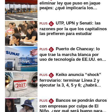
eliminar ley que puso en jaque
peajes: ¿qué implicaría los
usuarios?
UTP, UPN y Senati: las
PLUS
G
razones por la que los capitalinos
las prefieren para estudiar
Puerto de Chancay: lo
PLUS
G
que trae la marcha blanca por
uso de tecnología de EE.UU. en
mercancías
Keiko anuncia “shock”
PLUS
G
ferroviario: terminar Línea 2 y
ejecutar la 3, 4, 5 y 6; ¿habrá
avances?
Bancos se pondrán duros
PLUS
G
con empresas por culpa de El
Niño, ¿por qué será bueno para