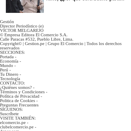
ahorristas?
Gestión
Director Periodístico (e)
VÍCTOR MELGAREJO
© Empresa Editora El Comercio S.A.
Calle Paracas #532, Pueblo Libre, Lima.
Copyright© | Gestion.pe | Grupo El Comercio | Todos los derechos
reservados
SECCIONES:
Portada
-
Economía
-
Mundo
-
Perú
-
Tu Dinero
-
Tecnología
CONTACTO:
¿Quiénes somos?
-
Términos y Condiciones
-
Política de Privacidad
-
Politica de Cookies
-
Preguntas Frecuentes
SÍGUENOS:
Suscríbete
VISITE TAMBIÉN:
elcomercio.pe
-
clubelcomercio.pe
-