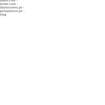
depor.com
-
trome.com
-
diariocorreo.pe
-
peruquiosco.pe
-
mag