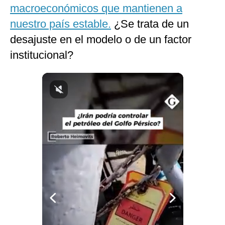
macroeconómicos que mantienen a
Notas Contratadas
nuestro país estable.
¿Se trata de un
Podcast
desajuste en el modelo o de un factor
Gestión TV
institucional?
Videos
Fotogalerías
gestion.pe
¿quiénes
Somos?
Términos
Y
Condiciones
Política
De
Privacidad