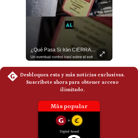
Politica
De
Cookies
Preguntas
Frecuentes
NOTICIAS DE ÚLTIMA HORA: EE.UU. Se Queda Sin Misiles En Medio Oriente
¿Qué Pasa Si Irán CIERRA El Estrecho De Ormuz? | #radar24
NOTICIAS DE ÚLTIMA HORA: 1️⃣ EE.UU.: Habría gastado casi el 80% de sus misiles más avanzados (THAAD), un factor clave en las decisiones de Donald Trump frente a Irán. 2️⃣ Argentina y Brasil: Tensión diplomática escala; Brasil solicita el regreso del embajador argentino tras fuertes declaraciones de Javier Milei. 3️⃣ México: Asesinan al influencer César Gastélum a balazos durante una transmisión en vivo en Culiacán, Sinaloa. 4️⃣ Alemania: Ataque con dron explosivo obliga a suspender el aeropuerto de Leipzig, punto logístico clave de la OTAN para enviar material a Ucrania. ¿Qué noticia te parece la más impactante del día? ¡Te leo en los comentarios! 👇 #EEUU #JavierMilei #CesarGastelum #Alemania #Noticias #UltimaHora #NoticiasDelDia 🚀 ¿Quieres entender el mundo sin ruido? Únete a nuestra comunidad y forma parte del cambio. #GestiónNewsroomLive #NoticiasGlobales #AnálisisGeopolítico #EconomíaMundial #IA #Geopolítica #LatinosEnUSA #NoticiasEnEspañol 👉 Suscríbete y activa la campana para no perderte nuestro análisis diario. 🌎 Síguenos en nuestras redes sociales: 📌 Web oficial: https://gestion.pe/mundo/ 📌 LinkedIn: http://bit.ly/3HYIET0 📌 X (Twitter): http://bit.ly/4noZtX9 📌 TikTok: http://bit.ly/4evB6TO
Un eventual control iraní sobre el estrecho de Ormuz cambiaría radicalmente el equilibrio de poder, así lo explicó el analista Roberto Heimovits. Además, explicó que países como Arabia Saudita, Qatar, Emiratos Árabes Unidos, Irak y Kuwait dependen de esa ruta para exportar petróleo, gas y fertilizantes. #Geopolitica #Irán #EstrechoDeOrmuz #Petroleo #NoticiasInternacionales #RobertoHeimovits #Shorts 👉 Suscríbete y activa la campana para no perderte nuestro análisis diario. 🌎 Síguenos en nuestras redes sociales: 📌 Web oficial: https://gestion.pe/mundo/ 📌 LinkedIn: http://bit.ly/3HYIET0 📌 X (Twitter): http://bit.ly/4noZtX9 📌 TikTok: http://bit.ly/4evB6TO