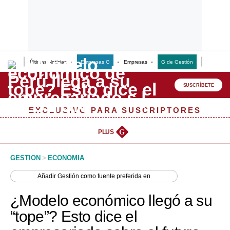
Últimas Noticias
Empresas G
Empresas
G de Gestión
Finanzas
Lo último
Peru Quiosco
SUSCRÍBETE
Portada
EXCLUSIVO PARA SUSCRIPTORES
Empresas
PLUS
G
Management & Empleo
GESTION
>
ECONOMIA
Economía
Añadir
Gestión
como fuente preferida en
Mercados
¿Modelo económico llegó a su
Perú
“tope”? Esto dice el
Política