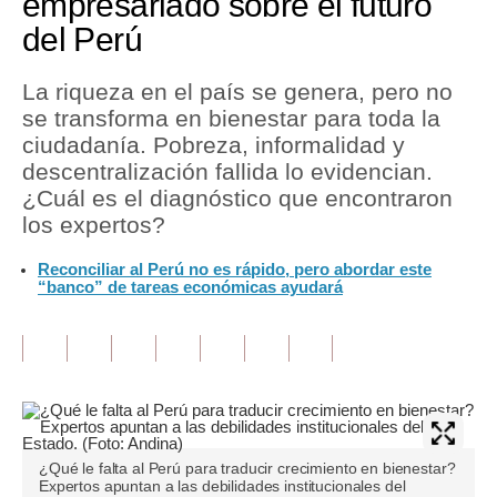
empresariado sobre el futuro
del Perú
Tu Dinero
Finanzas Personales
La riqueza en el país se genera, pero no
se transforma en bienestar para toda la
Inmobiliarias
ciudadanía. Pobreza, informalidad y
descentralización fallida lo evidencian.
Plus G
¿Cuál es el diagnóstico que encontraron
Opinión
los expertos?
Editorial
Reconciliar al Perú no es rápido, pero abordar este
“banco” de tareas económicas ayudará
Pregunta de hoy
Blogs
Tendencias
Lujo
¿Qué le falta al Perú para traducir crecimiento en bienestar?
Viajes
Expertos apuntan a las debilidades institucionales del