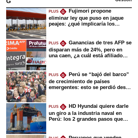
G
Fujimori propone
PLUS
G
eliminar ley que puso en jaque
peajes: ¿qué implicaría los
usuarios?
Ganancias de tres AFP se
PLUS
G
disparan más de 24%, pero en
una caen, ¿a cuál está afiliado
usted?
Perú se “bajó del barco”
PLUS
G
de crecimiento de países
emergentes: esto se perdió desde
2022
HD Hyundai quiere darle
PLUS
G
un giro a la industria naval en
Perú: los 2 grandes pasos que
daría
Peruanos que venden