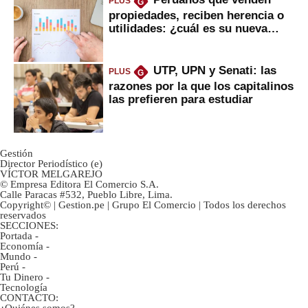
PLUS
G
propiedades, reciben herencia o
utilidades: ¿cuál es su nueva
inversión clave?
UTP, UPN y Senati: las
PLUS
G
razones por la que los capitalinos
las prefieren para estudiar
Gestión
Director Periodístico (e)
VÍCTOR MELGAREJO
© Empresa Editora El Comercio S.A.
Calle Paracas #532, Pueblo Libre, Lima.
Copyright© | Gestion.pe | Grupo El Comercio | Todos los derechos
reservados
SECCIONES:
Portada
-
Economía
-
Mundo
-
Perú
-
Tu Dinero
-
Tecnología
CONTACTO:
¿Quiénes somos?
-