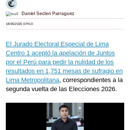
Moda
Daniel Seclen Parraguez
Estilos
18/06/2026 07H10
Mundo
El Jurado Electoral Especial de Lima
EEUU
Centro 1 aceptó la apelación de Juntos
México
por el Perú para pedir la nulidad de los
España
resultados en 1,751 mesas de sufragio en
Internacional
Lima Metropolitana
, correspondientes a la
segunda vuelta de las Elecciones 2026.
Tecnología
Club del Suscriptor
Mix
G de Gestión