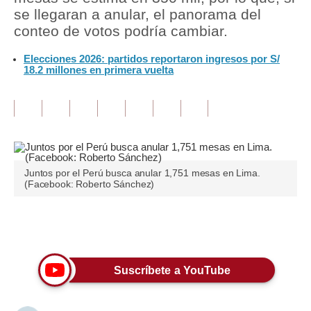
se llegaran a anular, el panorama del
Tu Dinero
conteo de votos podría cambiar.
Finanzas Personales
Elecciones 2026: partidos reportaron ingresos por S/
18.2 millones en primera vuelta
Inmobiliarias
Plus G
Opinión
Editorial
Juntos por el Perú busca anular 1,751 mesas en Lima.
(Facebook: Roberto Sánchez)
Pregunta de hoy
Blogs
Únete a nuestro canal
Tendencias
Suscríbete a YouTube
Lujo
Viajes