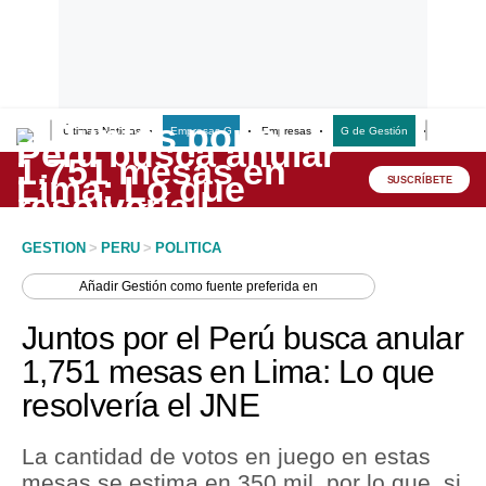
Últimas Noticias
Empresas G
Empresas
G de Gestión
Finanzas
Lo último
Peru Quiosco
SUSCRÍBETE
Portada
GESTION
>
PERU
>
POLITICA
Empresas
Añadir
Gestión
como fuente preferida en
Management & Empleo
Juntos por el Perú busca anular
Economía
1,751 mesas en Lima: Lo que
resolvería el JNE
Mercados
Perú
La cantidad de votos en juego en estas
mesas se estima en 350 mil, por lo que, si
Política