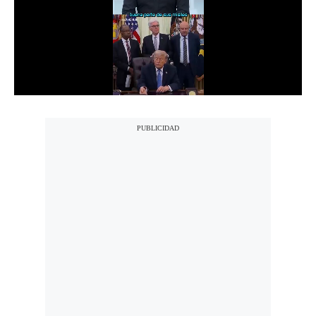
Notas Contratadas
Podcast
Gestión TV
Videos
Fotogalerías
gestion.pe
¿quiénes
Somos?
Términos
Y
Condiciones
Política
De
Privacidad