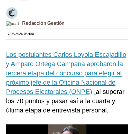
Moda
Estilos
Redacción Gestión
Mundo
17/06/2026 06H00
EEUU
Los postulantes Carlos Loyola Escajadillo
México
y Amparo Ortega Campana aprobaron la
España
tercera etapa del concurso para elegir al
Internacional
próximo jefe de la Oficina Nacional de
Procesos Electorales (ONPE),
al superar
Tecnología
los 70 puntos y pasar así a la cuarta y
Club del Suscriptor
última etapa de entrevista personal.
Mix
G de Gestión