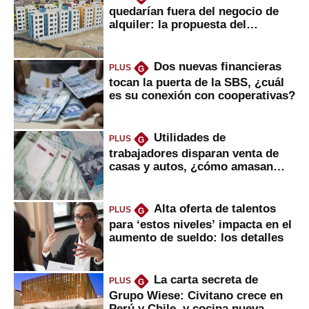
quedarían fuera del negocio de
alquiler: la propuesta del
gobierno
Dos nuevas financieras
PLUS
G
tocan la puerta de la SBS, ¿cuál
es su conexión con cooperativas?
Utilidades de
PLUS
G
trabajadores disparan venta de
casas y autos, ¿cómo amasan
tanta liquidez?
Alta oferta de talentos
PLUS
G
para ‘estos niveles’ impacta en el
aumento de sueldo: los detalles
La carta secreta de
PLUS
G
Grupo Wiese: Civitano crece en
Perú y Chile, y cocina nueva