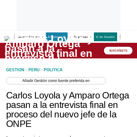
Últimas Noticias
Empresas G
Empresas
G de Gestión
Finanzas
Lo último
Peru Quiosco
SUSCRÍBETE
Portada
GESTION
>
PERU
>
POLITICA
Empresas
Añadir
Gestión
como fuente preferida en
Management & Empleo
Carlos Loyola y Amparo Ortega
Economía
pasan a la entrevista final en
proceso del nuevo jefe de la
Mercados
ONPE
Perú
Política