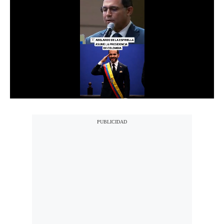
Notas Contratadas
Podcast
Gestión TV
Videos
Fotogalerías
gestion.pe
¿quiénes
Somos?
Términos
Y
Condiciones
Política
De
Privacidad