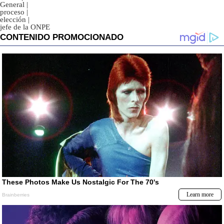
General
|
proceso
|
elección
|
jefe de la ONPE