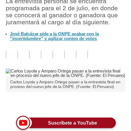
La entrevista personal se encuentra
programada para el 2 de julio, en donde
Tu Dinero
se conocerá al ganador o ganadora que
juramentará al cargo al día siguiente.
Finanzas Personales
José Balcázar pide a la ONPE acabar con la
Inmobiliarias
“incertidumbre” y agilizar conteo de votos
Plus G
Opinión
Editorial
Pregunta de hoy
Carlos Loyola y Amparo Ortega pasan a la entrevista final en
proceso del nuevo jefe de la ONPE. (Fuente: El Peruano)
Blogs
Tendencias
Únete a nuestro canal
Lujo
Suscríbete a YouTube
Viajes