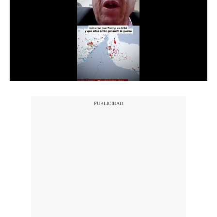
Notas Contratadas
Podcast
Gestión TV
Videos
Fotogalerías
gestion.pe
¿quiénes
Somos?
Términos
Y
Condiciones
Política
De
Privacidad