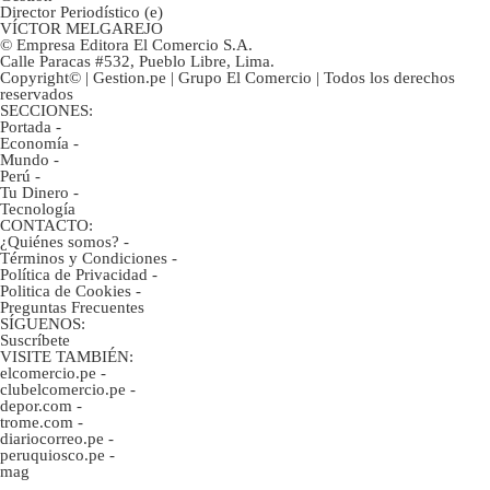
Director Periodístico (e)
VÍCTOR MELGAREJO
© Empresa Editora El Comercio S.A.
Calle Paracas #532, Pueblo Libre, Lima.
Copyright© | Gestion.pe | Grupo El Comercio | Todos los derechos
reservados
SECCIONES:
Portada
-
Economía
-
Mundo
-
Perú
-
Tu Dinero
-
Tecnología
CONTACTO:
¿Quiénes somos?
-
Términos y Condiciones
-
Política de Privacidad
-
Politica de Cookies
-
Preguntas Frecuentes
SÍGUENOS:
Suscríbete
VISITE TAMBIÉN:
elcomercio.pe
-
clubelcomercio.pe
-
depor.com
-
trome.com
-
diariocorreo.pe
-
peruquiosco.pe
-
mag