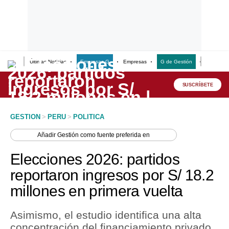
Últimas Noticias
Empresas G
Empresas
G de Gestión
Finanzas
Lo último
Peru Quiosco
SUSCRÍBETE
Portada
GESTION
>
PERU
>
POLITICA
Empresas
Añadir
Gestión
como fuente preferida en
Management & Empleo
Elecciones 2026: partidos
Economía
reportaron ingresos por S/ 18.2
millones en primera vuelta
Mercados
Perú
Asimismo, el estudio identifica una alta
concentración del financiamiento privado
Política