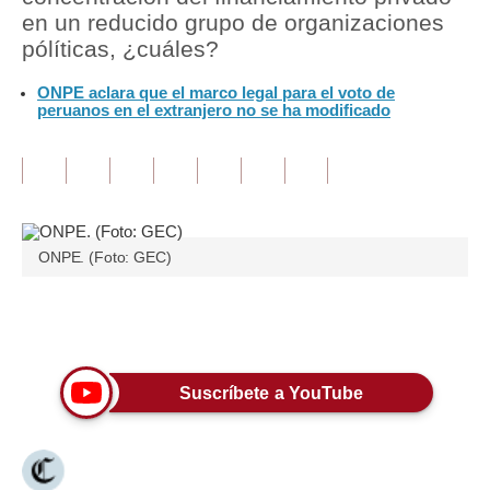
en un reducido grupo de organizaciones
Tu Dinero
pólíticas, ¿cuáles?
Finanzas Personales
ONPE aclara que el marco legal para el voto de
peruanos en el extranjero no se ha modificado
Inmobiliarias
Plus G
Opinión
ONPE. (Foto: GEC)
Editorial
Pregunta de hoy
Únete a nuestro canal
Blogs
Tendencias
Suscríbete a YouTube
Lujo
Viajes