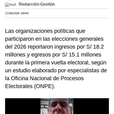
Redacción Gestión
Moda
17/06/2026 19H45
Estilos
Mundo
Las organizaciones políticas que
participaron en las elecciones generales
EEUU
del 2026 reportaron ingresos por S/ 18.2
México
millones y egresos por S/ 15.1 millones
España
durante la primera vuelta electoral, según
Internacional
un estudio elaborado por especialistas de
la Oficina Nacional de Procesos
Tecnología
Electorales (ONPE).
Club del Suscriptor
Mix
G de Gestión