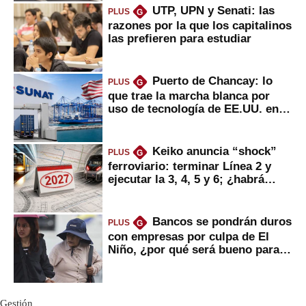
UTP, UPN y Senati: las
PLUS
G
razones por la que los capitalinos
las prefieren para estudiar
Puerto de Chancay: lo
PLUS
G
que trae la marcha blanca por
uso de tecnología de EE.UU. en
mercancías
Keiko anuncia “shock”
PLUS
G
ferroviario: terminar Línea 2 y
ejecutar la 3, 4, 5 y 6; ¿habrá
avances?
Bancos se pondrán duros
PLUS
G
con empresas por culpa de El
Niño, ¿por qué será bueno para
ahorristas?
Gestión