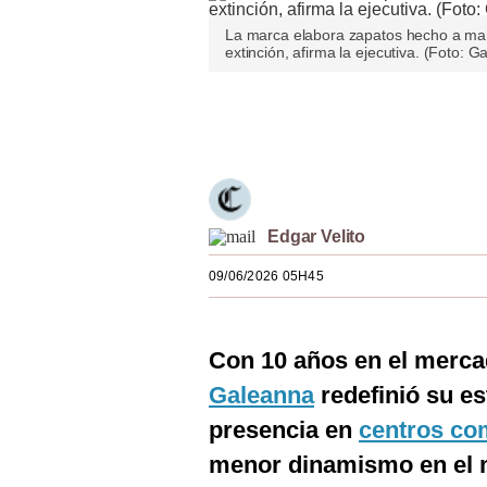
Estilos
La marca elabora zapatos hecho a mano
extinción, afirma la ejecutiva. (Foto: 
Mundo
EEUU
Únete a nuestro canal
México
España
Edgar Velito
Internacional
09/06/2026 05H45
Tecnología
Club del Suscriptor
Con 10 años en el merca
Mix
Galeanna
redefinió su es
G de Gestión
presencia en
centros co
Notas Contratadas
menor dinamismo en el 