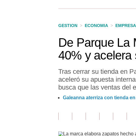
Finanzas Personales
Inmobiliarias
GESTION
>
ECONOMIA
>
EMPRESA
Plus G
De Parque La M
Opinión
40% y acelera 
Editorial
Pregunta de hoy
Tras cerrar su tienda en 
aceleró su apuesta intern
Blogs
busca que las ventas del e
Tendencias
Galeanna aterriza con tienda en
Lujo
Viajes
Moda