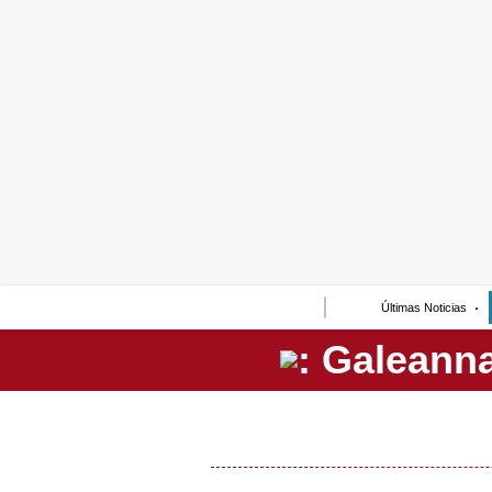
Lo último
Peru Quiosco
Portada
Empresas
Management & Empleo
Economía
Últimas Noticias
Mercados
Perú
Política
Tu Dinero