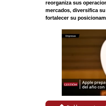
reorganiza sus operacio
Podcast
mercados, diversifica su
Gestión TV
fortalecer su posicionam
Videos
Fotogalerías
gestion.pe
¿quiénes
Somos?
Términos
Y
Condiciones
Política
De
Privacidad
Politica