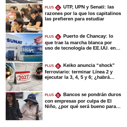
UTP, UPN y Senati: las
PLUS
G
razones por la que los capitalinos
las prefieren para estudiar
Puerto de Chancay: lo
PLUS
G
que trae la marcha blanca por
uso de tecnología de EE.UU. en
mercancías
Keiko anuncia “shock”
PLUS
G
ferroviario: terminar Línea 2 y
ejecutar la 3, 4, 5 y 6; ¿habrá
avances?
Bancos se pondrán duros
PLUS
G
con empresas por culpa de El
Niño, ¿por qué será bueno para
ahorristas?