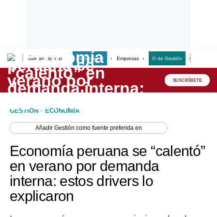
Últimas Noticias
Empresas G
Empresas
G de Gestión
Finanzas
Lo último
Peru Quiosco
SUSCRÍBETE
Portada
GESTION
>
ECONOMIA
Empresas
Añadir
Gestión
como fuente preferida en
Management & Empleo
Economía peruana se “calentó”
Economía
en verano por demanda
interna: estos drivers lo
Mercados
explicaron
Perú
Política