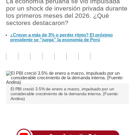
La economía peruana se vio impulsada
por un shock de inversión privada durante
Tu Dinero
los primeros meses del 2026. ¿Qué
sectores destacaron?
Finanzas Personales
¿Crecer a más de 3% o perder ritmo? El próximo
Inmobiliarias
presidente se “juega” la economía de Perú
Plus G
Opinión
Editorial
Pregunta de hoy
El PBI creció 3.5% de enero a marzo, impulsado por un
considerable crecimiento de la demanda interna. (Fuente:
Blogs
Andina)
Tendencias
Únete a nuestro canal
Lujo
Viajes