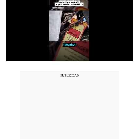
Notas Contratadas
Podcast
Gestión TV
Videos
Fotogalerías
gestion.pe
¿quiénes
Somos?
Términos
Y
Condiciones
Política
De
Privacidad