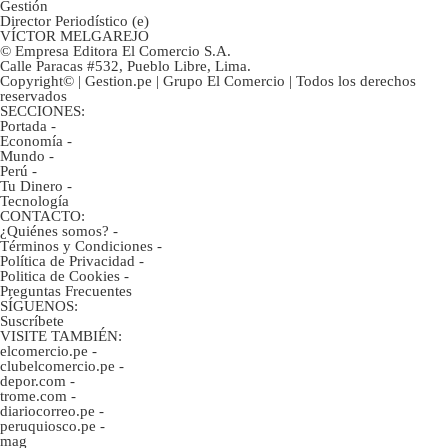
Gestión
Director Periodístico (e)
VÍCTOR MELGAREJO
© Empresa Editora El Comercio S.A.
Calle Paracas #532, Pueblo Libre, Lima.
Copyright© | Gestion.pe | Grupo El Comercio | Todos los derechos
reservados
SECCIONES:
Portada
-
Economía
-
Mundo
-
Perú
-
Tu Dinero
-
Tecnología
CONTACTO:
¿Quiénes somos?
-
Términos y Condiciones
-
Política de Privacidad
-
Politica de Cookies
-
Preguntas Frecuentes
SÍGUENOS:
Suscríbete
VISITE TAMBIÉN:
elcomercio.pe
-
clubelcomercio.pe
-
depor.com
-
trome.com
-
diariocorreo.pe
-
peruquiosco.pe
-
mag