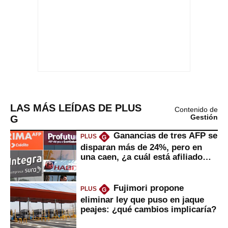
LAS MÁS LEÍDAS DE PLUS
Contenido de
G
Gestión
Ganancias de tres AFP se
PLUS
G
disparan más de 24%, pero en
una caen, ¿a cuál está afiliado
usted?
Fujimori propone
PLUS
G
eliminar ley que puso en jaque
peajes: ¿qué cambios implicaría?