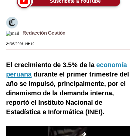
Suscríbete a YouTube
Moda
Estilos
Redacción Gestión
Mundo
24/05/2026 14H19
EEUU
México
El crecimiento de 3.5% de la
economía
España
peruana
durante el primer trimestre del
Internacional
año se impulsó, principalmente, por el
dinamismo de la demanda interna,
Tecnología
reportó el Instituto Nacional de
Club del Suscriptor
Estadística e Informática (INEI).
Mix
G de Gestión