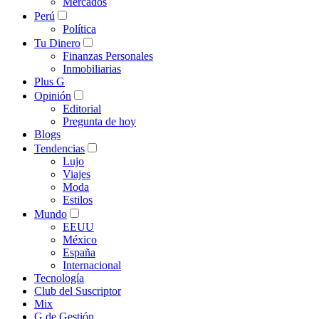
Mercados
Perú
Política
Tu Dinero
Finanzas Personales
Inmobiliarias
Plus G
Opinión
Editorial
Pregunta de hoy
Blogs
Tendencias
Lujo
Viajes
Moda
Estilos
Mundo
EEUU
México
España
Internacional
Tecnología
Club del Suscriptor
Mix
G de Gestión