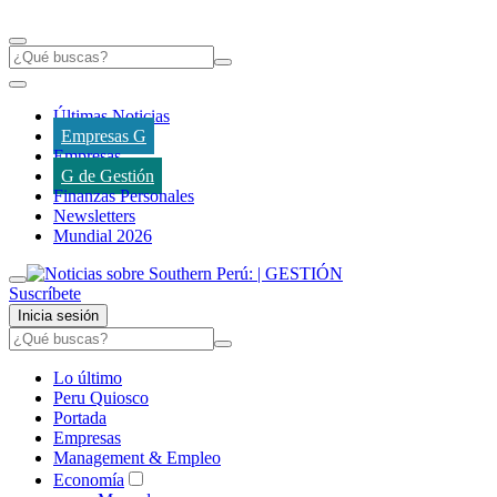
Últimas Noticias
Empresas G
Empresas
G de Gestión
Finanzas Personales
Newsletters
Mundial 2026
Suscríbete
Inicia sesión
Lo último
Peru Quiosco
Portada
Empresas
Management & Empleo
Economía