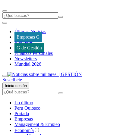
Últimas Noticias
Empresas G
Empresas
G de Gestión
Finanzas Personales
Newsletters
Mundial 2026
Suscríbete
Inicia sesión
Lo último
Peru Quiosco
Portada
Empresas
Management & Empleo
Economía