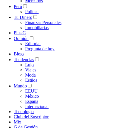
Mercados
Perú
Política
Tu Dinero
Finanzas Personales
Inmobiliarias
Plus G
Opinión
Editorial
Pregunta de hoy
Blogs
Tendencias
Lujo
Viajes
Moda
Estilos
Mundo
EEUU
México
España
Internacional
Tecnología
Club del Suscriptor
Mix
G de Gestión