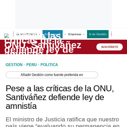
Últimas Noticias
Empresas G
Empresas
G de Gestión
Finanzas
Lo último
Peru Quiosco
SUSCRÍBETE
Portada
GESTION
>
PERU
>
POLITICA
Empresas
Añadir
Gestión
como fuente preferida en
Management & Empleo
Pese a las críticas de la ONU,
Economía
Santiváñez defiende ley de
amnistía
Mercados
Perú
El ministro de Justicia ratifica que nuestro
país viene “evaluando su permanencia en
Política