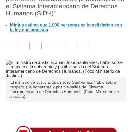
el Sistema Interamericano de Derechos
Tu Dinero
Humanos (SIDH)”
Finanzas Personales
Minjus estima que 1,000 personas se beneficiarían con
la ley que amnistía
Inmobiliarias
Plus G
Opinión
Editorial
Pregunta de hoy
El ministro de Justicia, Juan José Santiváñez, habló sobre
respeto a la soberanía y posible salida del Sistema
Interamericano de Derechos Humanos. (Foto: Ministerio de
Blogs
Justicia)
Tendencias
Únete a nuestro canal
Lujo
Viajes