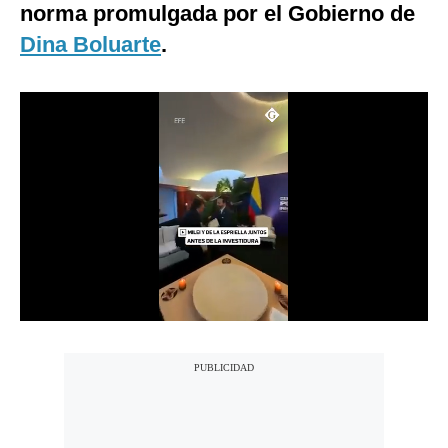
norma promulgada por el Gobierno de
Notas Contratadas
Dina Boluarte
.
Podcast
Gestión TV
Videos
Fotogalerías
gestion.pe
¿quiénes
Somos?
Términos
Y
Condiciones
Política
De
Privacidad