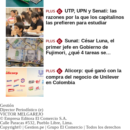
UTP, UPN y Senati: las
PLUS
G
razones por la que los capitalinos
las prefieren para estudiar
Sunat: César Luna, el
PLUS
G
primer jefe en Gobierno de
Fujimori, ¿qué 4 tareas se
marcan urgentes?
Alicorp: qué ganó con la
PLUS
G
compra del negocio de Unilever
en Colombia
Gestión
Director Periodístico (e)
VÍCTOR MELGAREJO
© Empresa Editora El Comercio S.A.
Calle Paracas #532, Pueblo Libre, Lima.
Copyright© | Gestion.pe | Grupo El Comercio | Todos los derechos