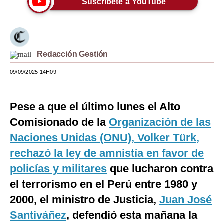
Suscríbete a YouTube
Moda
Estilos
Redacción Gestión
Mundo
09/09/2025 14H09
EEUU
México
Pese a que el último lunes el Alto
España
Comisionado de la
Organización de las
Internacional
Naciones Unidas (ONU),
Volker Türk
,
rechazó la ley de amnistía en favor de
Tecnología
policías y militares
que lucharon contra
Club del Suscriptor
el terrorismo en el Perú entre 1980 y
Mix
2000, el ministro de Justicia,
Juan José
Santiváñez
, defendió esta mañana la
G de Gestión