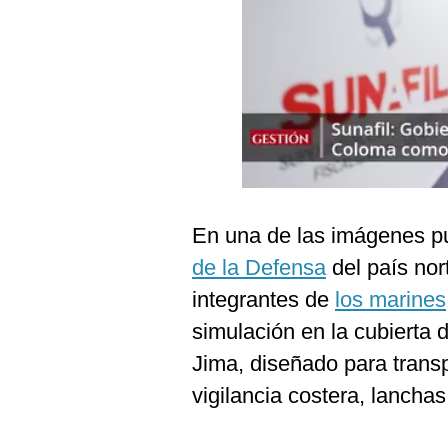
Podcast
Gestión TV
Videos
Fotogalerías
gestion.pe
En una de las imágenes pu
¿quiénes
de la Defensa
del país nor
Somos?
integrantes de
los marines
Términos
Y
simulación en la cubierta 
Condiciones
Jima, diseñado para transp
Política
De
vigilancia costera, lanchas
Privacidad
Politica