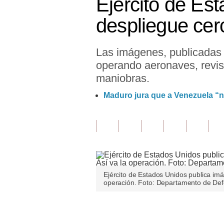
Ejército de Es
Finanzas Personales
despliegue cer
Inmobiliarias
Las imágenes, publicadas p
Plus G
operando aeronaves, revis
Opinión
maniobras.
Editorial
Maduro jura que a Venezuela “n
Pregunta de hoy
Blogs
Tendencias
Lujo
Ejército de Estados Unidos publica im
operación. Foto: Departamento de Def
Viajes
Únete a nuestro canal
Moda