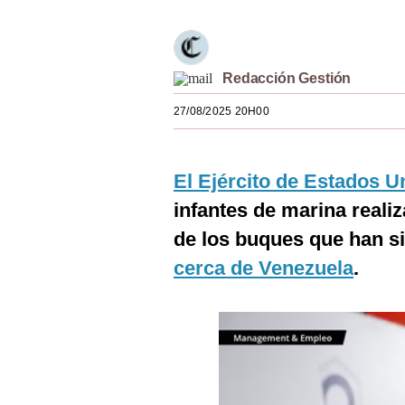
Estilos
Mundo
Redacción Gestión
EEUU
27/08/2025 20H00
México
España
El Ejército de Estados U
Internacional
infantes de marina realiz
Tecnología
de los buques que han si
cerca de Venezuela
.
Club del Suscriptor
Mix
G de Gestión
Notas Contratadas