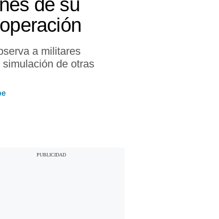
enes de su
 operación
bserva a militares
 simulación de otras
be