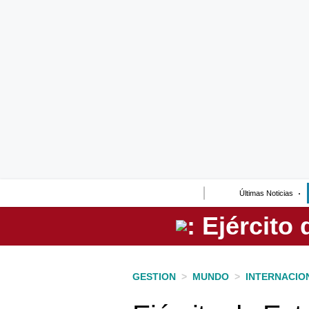
Lo último
Peru Quiosco
Portada
Empresas
Management & Empleo
Economía
Últimas Noticias
Mercados
Perú
Política
GESTION
>
MUNDO
>
INTERNACIO
Tu Dinero