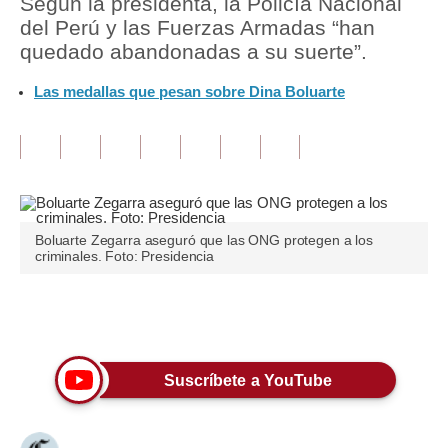
Según la presidenta, la Policía Nacional
del Perú y las Fuerzas Armadas “han
Tu Dinero
quedado abandonadas a su suerte”.
Finanzas Personales
Las medallas que pesan sobre Dina Boluarte
Inmobiliarias
Plus G
Opinión
Editorial
Boluarte Zegarra aseguró que las ONG protegen a los
criminales. Foto: Presidencia
Pregunta de hoy
Blogs
Únete a nuestro canal
Tendencias
Suscríbete a YouTube
Lujo
Viajes