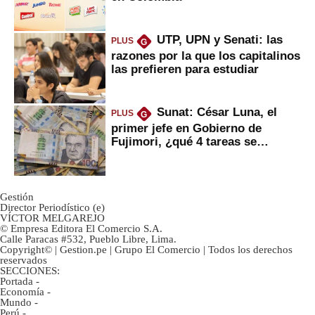
UTP, UPN y Senati: las
PLUS
G
razones por la que los capitalinos
las prefieren para estudiar
Sunat: César Luna, el
PLUS
G
primer jefe en Gobierno de
Fujimori, ¿qué 4 tareas se
marcan urgentes?
Gestión
Director Periodístico (e)
VÍCTOR MELGAREJO
© Empresa Editora El Comercio S.A.
Calle Paracas #532, Pueblo Libre, Lima.
Copyright© | Gestion.pe | Grupo El Comercio | Todos los derechos
reservados
SECCIONES:
Portada
-
Economía
-
Mundo
-
Perú
-