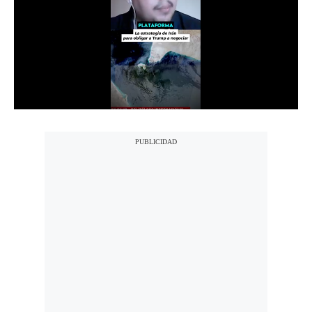
Notas Contratadas
Podcast
Gestión TV
Videos
Fotogalerías
gestion.pe
¿quiénes
Somos?
Términos
Y
Condiciones
Política
De
Privacidad