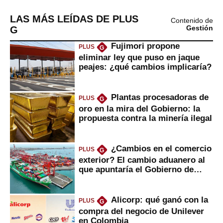
LAS MÁS LEÍDAS DE PLUS
Contenido de
G
Gestión
Fujimori propone
PLUS
G
eliminar ley que puso en jaque
peajes: ¿qué cambios implicaría?
Plantas procesadoras de
PLUS
G
oro en la mira del Gobierno: la
propuesta contra la minería ilegal
¿Cambios en el comercio
PLUS
G
exterior? El cambio aduanero al
que apuntaría el Gobierno de
Fujimori
Alicorp: qué ganó con la
PLUS
G
compra del negocio de Unilever
en Colombia