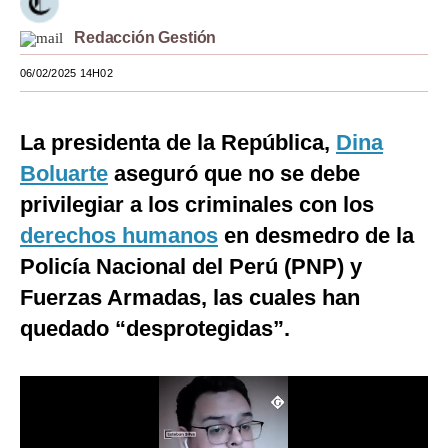
Moda
Redacción Gestión
Estilos
06/02/2025 14H02
Mundo
La presidenta de la República,
Dina
EEUU
Boluarte
aseguró que no se debe
México
privilegiar a los criminales con los
España
derechos humanos
en desmedro de la
Policía Nacional del Perú (PNP) y
Internacional
Fuerzas Armadas, las cuales han
Tecnología
quedado “desprotegidas”.
Club del Suscriptor
Mix
G de Gestión