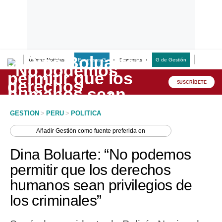
Últimas Noticias
Empresas G
Empresas
G de Gestión
Finanzas
Lo último
Peru Quiosco
SUSCRÍBETE
Portada
GESTION
>
PERU
>
POLITICA
Empresas
Añadir
Gestión
como fuente preferida en
Management & Empleo
Dina Boluarte: “No podemos
Economía
permitir que los derechos
humanos sean privilegios de
Mercados
los criminales”
Perú
Política