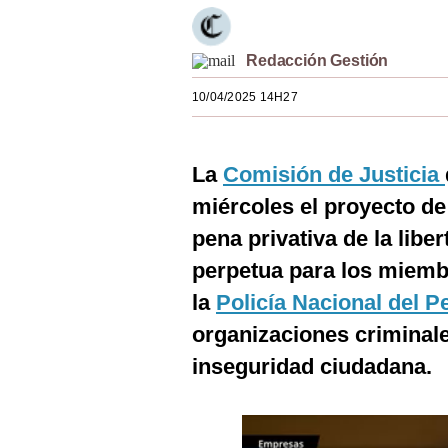
Estilos
Mundo
Redacción Gestión
10/04/2025 14H27
EEUU
México
La
Comisión de Justicia
España
miércoles el proyecto de
Internacional
pena privativa de la libe
Tecnología
perpetua para los miemb
la
Policía Nacional del 
Club del Suscriptor
organizaciones criminale
Mix
inseguridad ciudadana.
G de Gestión
Notas Contratadas