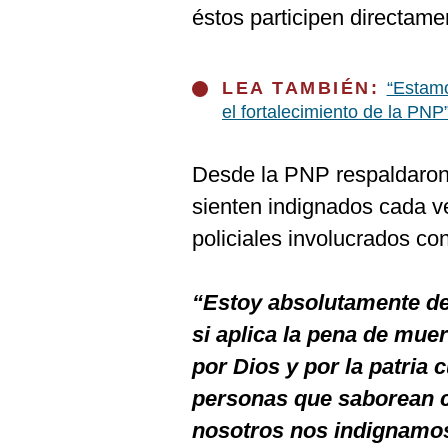
De
éstos participen directame
Cookies
Preguntas
Frecuentes
LEA TAMBIÉN:
“Estam
el fortalecimiento de la PNP
Desde la PNP respaldaron 
sienten indignados cada v
policiales involucrados con
“Estoy absolutamente de
si aplica la pena de mue
por Dios y por la patria 
personas que saborean c
nosotros nos indignamos