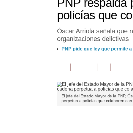
PNP respalda p
Finanzas Personales
policías que c
Inmobiliarias
Óscar Arriola señala que n
Plus G
organizaciones delictivas
Opinión
PNP pide que ley que permite a 
Editorial
Pregunta de hoy
Blogs
Tendencias
El jefe del Estado Mayor de la PNP, Ós
perpetua a policías que colaboren con 
Lujo
Viajes
Únete a nuestro canal
Moda