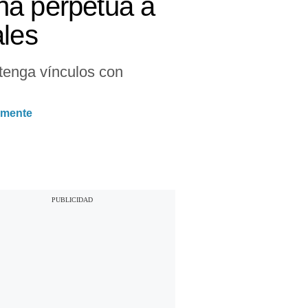
na perpetua a
ales
ntenga vínculos con
vamente