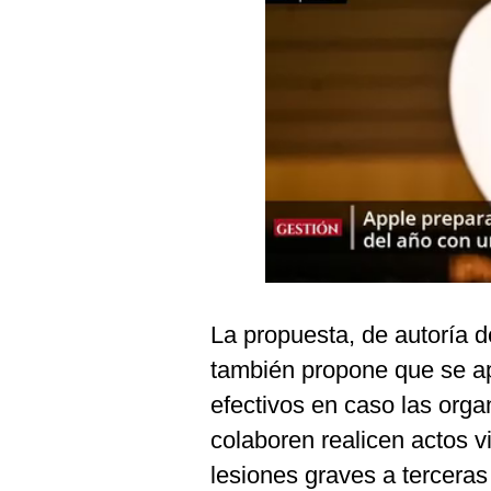
Podcast
Gestión TV
Videos
Fotogalerías
gestion.pe
¿quiénes
Somos?
La propuesta, de autoría d
Términos
Y
también propone que se a
Condiciones
efectivos en caso las orga
Política
De
colaboren realicen actos v
Privacidad
lesiones graves a tercera
Politica