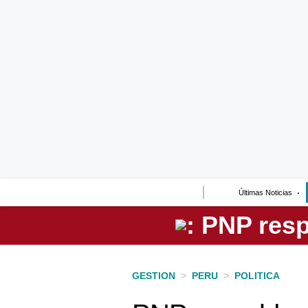
Lo último
Peru Quiosco
Portada
Empresas
Management & Empleo
Economía
Últimas Noticias
Mercados
Perú
Política
GESTION
>
PERU
>
POLITICA
Tu Dinero