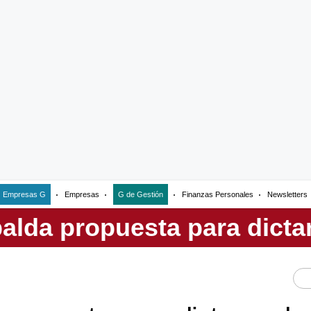
Empresas G
Empresas
G de Gestión
Finanzas Personales
Newsletters