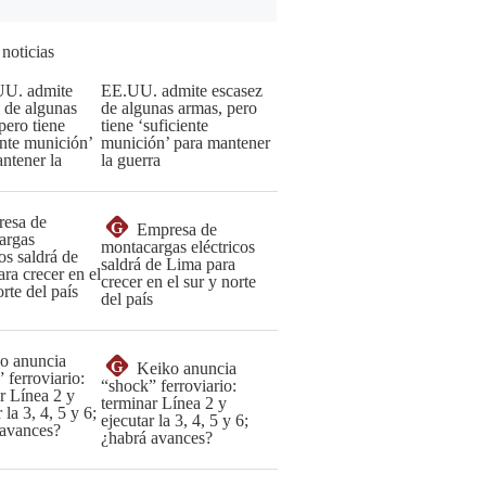
 noticias
EE.UU. admite escasez
de algunas armas, pero
tiene ‘suficiente
munición’ para mantener
la guerra
G
Empresa de
montacargas eléctricos
saldrá de Lima para
crecer en el sur y norte
del país
G
Keiko anuncia
“shock” ferroviario:
terminar Línea 2 y
ejecutar la 3, 4, 5 y 6;
¿habrá avances?