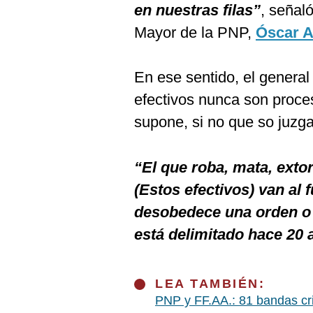
en nuestras filas”
, señal
Mayor de la PNP,
Óscar A
En ese sentido, el genera
efectivos nunca son proces
supone, si no que so juzgad
“El que roba, mata, extors
(Estos efectivos) van al
desobedece una orden o 
está delimitado hace 20 
LEA TAMBIÉN:
PNP y FF.AA.: 81 bandas cri