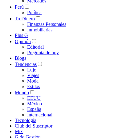
Mercados
Perú
Política
Tu Dinero
Finanzas Personales
Inmobiliarias
Plus G
Opinión
Editorial
Pregunta de hoy
Blogs
Tendencias
Lujo
Viajes
Moda
Estilos
Mundo
EEUU
México
España
Internacional
Tecnología
Club del Suscriptor
Mix
G de Gestión