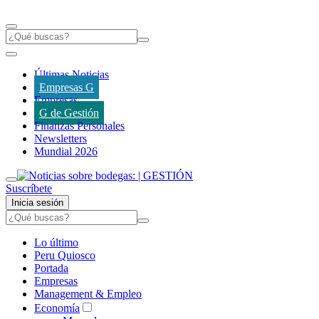
Últimas Noticias
Empresas G
Empresas
G de Gestión
Finanzas Personales
Newsletters
Mundial 2026
Suscríbete
Inicia sesión
Lo último
Peru Quiosco
Portada
Empresas
Management & Empleo
Economía