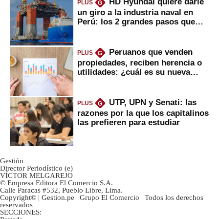
HD Hyundai quiere darle
PLUS
G
un giro a la industria naval en
Perú: los 2 grandes pasos que
daría
Peruanos que venden
PLUS
G
propiedades, reciben herencia o
utilidades: ¿cuál es su nueva
inversión clave?
UTP, UPN y Senati: las
PLUS
G
razones por la que los capitalinos
las prefieren para estudiar
Gestión
Director Periodístico (e)
VÍCTOR MELGAREJO
© Empresa Editora El Comercio S.A.
Calle Paracas #532, Pueblo Libre, Lima.
Copyright© | Gestion.pe | Grupo El Comercio | Todos los derechos
reservados
SECCIONES: