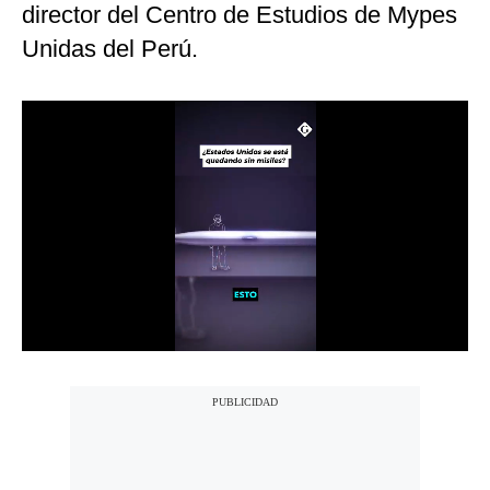
director del Centro de Estudios de Mypes
Notas Contratadas
Unidas del Perú.
Podcast
Gestión TV
Videos
Fotogalerías
gestion.pe
¿quiénes
Somos?
Términos
Y
Condiciones
Política
De
Privacidad