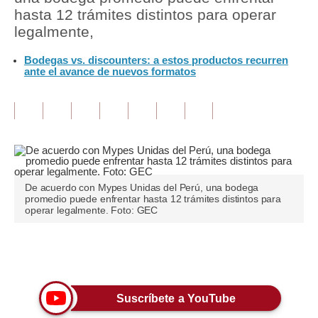
hasta 12 trámites distintos para operar
Tu Dinero
legalmente,
Finanzas Personales
Bodegas vs. discounters: a estos productos recurren
ante el avance de nuevos formatos
Inmobiliarias
Plus G
Opinión
Editorial
De acuerdo con Mypes Unidas del Perú, una bodega
Pregunta de hoy
promedio puede enfrentar hasta 12 trámites distintos para
operar legalmente. Foto: GEC
Blogs
Tendencias
Únete a nuestro canal
Lujo
Suscríbete a YouTube
Viajes