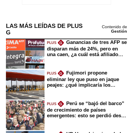
LAS MÁS LEÍDAS DE PLUS
Contenido de
G
Gestión
Ganancias de tres AFP se
PLUS
G
disparan más de 24%, pero en
una caen, ¿a cuál está afiliado
usted?
Fujimori propone
PLUS
G
eliminar ley que puso en jaque
peajes: ¿qué implicaría los
usuarios?
Perú se “bajó del barco”
PLUS
G
de crecimiento de países
emergentes: esto se perdió desde
2022