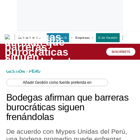
Últimas Noticias
Empresas G
Empresas
G de Gestión
Finanzas
Lo último
Peru Quiosco
SUSCRÍBETE
Portada
GESTION
>
PERU
Empresas
Añadir
Gestión
como fuente preferida en
Management & Empleo
Bodegas afirman que barreras
Economía
burocráticas siguen
frenándolas
Mercados
Perú
De acuerdo con Mypes Unidas del Perú,
una bodega promedio puede enfrentar
Política