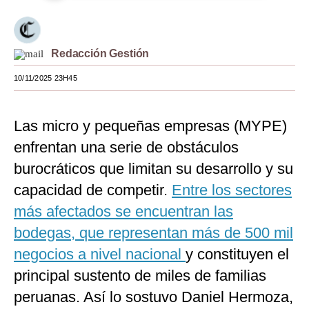
Moda
Estilos
Redacción Gestión
Mundo
10/11/2025 23H45
EEUU
Las micro y pequeñas empresas (MYPE)
México
enfrentan una serie de obstáculos
España
burocráticos que limitan su desarrollo y su
Internacional
capacidad de competir.
Entre los sectores
más afectados se encuentran las
Tecnología
bodegas, que representan más de 500 mil
Club del Suscriptor
negocios a nivel nacional
y constituyen el
Mix
principal sustento de miles de familias
peruanas. Así lo sostuvo Daniel Hermoza,
G de Gestión