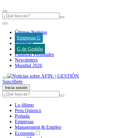
Últimas Noticias
Empresas G
Empresas
G de Gestión
Finanzas Personales
Newsletters
Mundial 2026
Suscríbete
Inicia sesión
Lo último
Peru Quiosco
Portada
Empresas
Management & Empleo
Economía