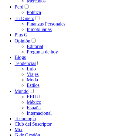
Mercados
Perú
Política
Tu Dinero
Finanzas Personales
Inmobiliarias
Plus G
Opinión
Editorial
Pregunta de hoy
Blogs
Tendencias
Lujo
Viajes
Moda
Estilos
Mundo
EEUU
México
España
Internacional
Tecnología
Club del Suscriptor
Mix
G de Gestión