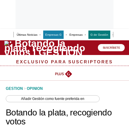
Últimas Noticias
Empresas G
Empresas
G de Gestión
Finanzas
Lo último
Peru Quiosco
SUSCRÍBETE
Portada
EXCLUSIVO PARA SUSCRIPTORES
Empresas
PLUS
G
Management & Empleo
GESTION
>
OPINION
Economía
Añadir
Gestión
como fuente preferida en
Mercados
Botando la plata, recogiendo
Perú
votos
Política