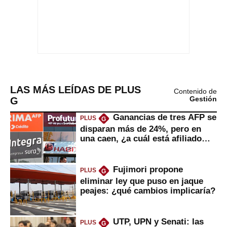
LAS MÁS LEÍDAS DE PLUS
Contenido de
G
Gestión
Ganancias de tres AFP se
PLUS
G
disparan más de 24%, pero en
una caen, ¿a cuál está afiliado
usted?
Fujimori propone
PLUS
G
eliminar ley que puso en jaque
peajes: ¿qué cambios implicaría?
UTP, UPN y Senati: las
PLUS
G