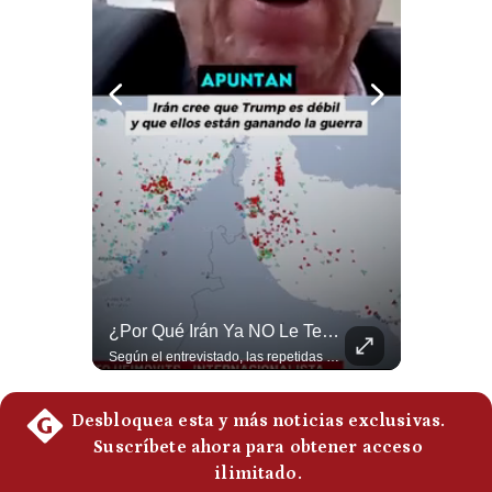
Notas Contratadas
Podcast
Gestión TV
Videos
Fotogalerías
gestion.pe
Netanyahu RECHAZA El Plan De Trump Para Gaza | Gestión Mundo
¿Por Qué Irán Ya NO Le Teme A Donald Trump? | #radar24
¿quiénes
Somos?
El primer ministro israelí, Benjamín Netanyahu, aclaró que Israel NO ha aceptado la propuesta respaldada por Estados Unidos sobre el futuro y la desmilitarización de Gaza. ¿Se rompe la alianza estratégica entre Washington y Tel Aviv? #Netanyahu #Israel #Trump #Gaza #EstadosUnidos #Geopolitica #NoticiasInternacionales #Shorts 👉 Suscríbete y activa la campana para no perderte nuestro análisis diario. 🌎 Síguenos en nuestras redes sociales: 📌 Web oficial: https://gestion.pe/mundo/ 📌 LinkedIn: http://bit.ly/3HYIET0 📌 X (Twitter): http://bit.ly/4noZtX9 📌 TikTok: http://bit.ly/4evB6TO
Según el entrevistado, las repetidas amenazas de Donald Trump y sus posteriores retrocesos habrían reducido su credibilidad ante Irán. Los nuevos sectores radicales iraníes interpretarían esta conducta como una señal de debilidad y considerarían que resistir durante meses frente a Estados Unidos ya representa una victoria. #DonaldTrump #Irán #EstadosUnidos #Geopolitica #NoticiasInternacionales #Shorts #MedioOriente 👉 Suscríbete y activa la campana para no perderte nuestro análisis diario. 🌎 Síguenos en nuestras redes sociales: 📌 Web oficial: https://gestion.pe/mundo/ 📌 LinkedIn: http://bit.ly/3HYIET0 📌 X (Twitter): http://bit.ly/4noZtX9 📌 TikTok: http://bit.ly/4evB6TO
Términos
Y
Condiciones
Política
De
Privacidad