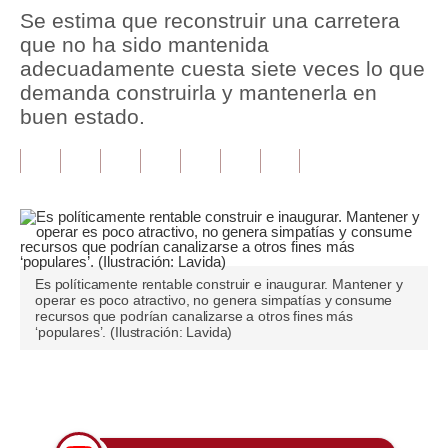
Se estima que reconstruir una carretera
Tu Dinero
que no ha sido mantenida
adecuadamente cuesta siete veces lo que
Finanzas Personales
demanda construirla y mantenerla en
buen estado.
Inmobiliarias
Plus G
Opinión
Editorial
Pregunta de hoy
Es políticamente rentable construir e inaugurar. Mantener y
operar es poco atractivo, no genera simpatías y consume
recursos que podrían canalizarse a otros fines más
Blogs
‘populares’. (Ilustración: Lavida)
Tendencias
Únete a nuestro canal
Lujo
Viajes