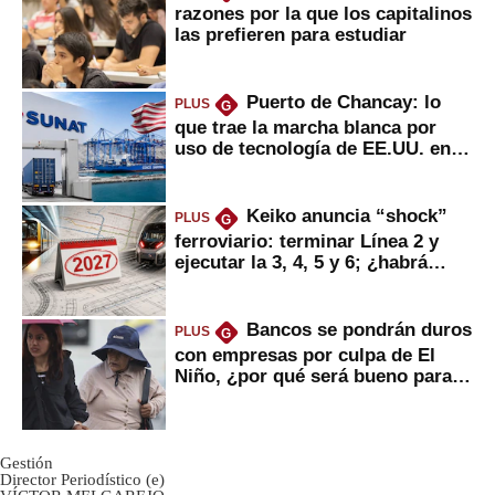
razones por la que los capitalinos
las prefieren para estudiar
Puerto de Chancay: lo
PLUS
G
que trae la marcha blanca por
uso de tecnología de EE.UU. en
mercancías
Keiko anuncia “shock”
PLUS
G
ferroviario: terminar Línea 2 y
ejecutar la 3, 4, 5 y 6; ¿habrá
avances?
Bancos se pondrán duros
PLUS
G
con empresas por culpa de El
Niño, ¿por qué será bueno para
ahorristas?
Gestión
Director Periodístico (e)