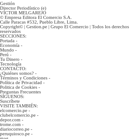
Gestión
Director Periodístico (e)
VÍCTOR MELGAREJO
© Empresa Editora El Comercio S.A.
Calle Paracas #532, Pueblo Libre, Lima.
Copyright© | Gestion.pe | Grupo El Comercio | Todos los derechos
reservados
SECCIONES:
Portada
-
Economía
-
Mundo
-
Perú
-
Tu Dinero
-
Tecnología
CONTACTO:
¿Quiénes somos?
-
Términos y Condiciones
-
Política de Privacidad
-
Politica de Cookies
-
Preguntas Frecuentes
SÍGUENOS:
Suscríbete
VISITE TAMBIÉN:
elcomercio.pe
-
clubelcomercio.pe
-
depor.com
-
trome.com
-
diariocorreo.pe
-
peruquiosco.pe
-
mag