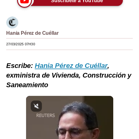
Suscríbete a YouTube
Moda
Estilos
Hania Pérez de Cuéllar
Mundo
27/03/2025 07H30
EEUU
México
Escribe:
Hania Pérez de Cuéllar
,
España
exministra de Vivienda, Construcción y
Saneamiento
Internacional
Tecnología
Club del Suscriptor
Mix
G de Gestión