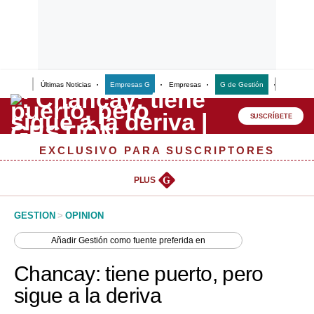
Últimas Noticias
Empresas G
Empresas
G de Gestión
Finanzas
Lo último
Peru Quiosco
SUSCRÍBETE
Portada
EXCLUSIVO PARA SUSCRIPTORES
Empresas
PLUS
G
Management & Empleo
GESTION
>
OPINION
Economía
Añadir
Gestión
como fuente preferida en
Mercados
Chancay: tiene puerto, pero
Perú
sigue a la deriva
Política