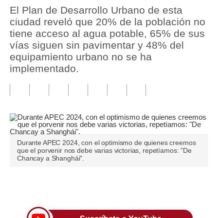
El Plan de Desarrollo Urbano de esta
Tu Dinero
ciudad reveló que 20% de la población no
tiene acceso al agua potable, 65% de sus
Finanzas Personales
vías siguen sin pavimentar y 48% del
equipamiento urbano no se ha
Inmobiliarias
implementado.
Plus G
Opinión
Editorial
Pregunta de hoy
Durante APEC 2024, con el optimismo de quienes creemos
que el porvenir nos debe varias victorias, repetíamos: "De
Blogs
Chancay a Shanghái".
Tendencias
Únete a nuestro canal
Lujo
Viajes