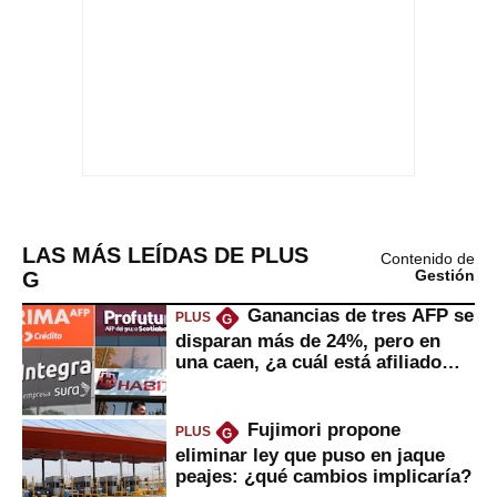
LAS MÁS LEÍDAS DE PLUS
Contenido de
G
Gestión
Ganancias de tres AFP se
PLUS
G
disparan más de 24%, pero en
una caen, ¿a cuál está afiliado
usted?
Fujimori propone
PLUS
G
eliminar ley que puso en jaque
peajes: ¿qué cambios implicaría?