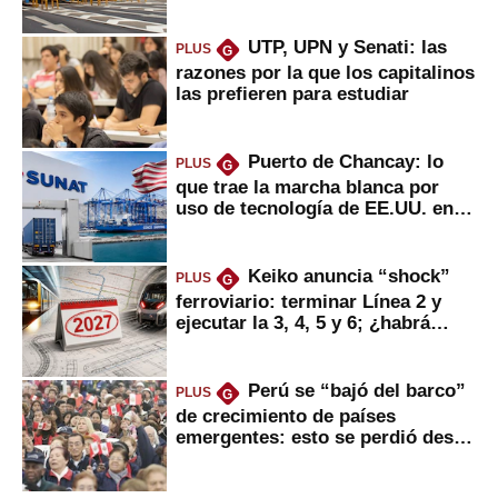
UTP, UPN y Senati: las
PLUS
G
razones por la que los capitalinos
las prefieren para estudiar
Puerto de Chancay: lo
PLUS
G
que trae la marcha blanca por
uso de tecnología de EE.UU. en
mercancías
Keiko anuncia “shock”
PLUS
G
ferroviario: terminar Línea 2 y
ejecutar la 3, 4, 5 y 6; ¿habrá
avances?
Perú se “bajó del barco”
PLUS
G
de crecimiento de países
emergentes: esto se perdió desde
2022