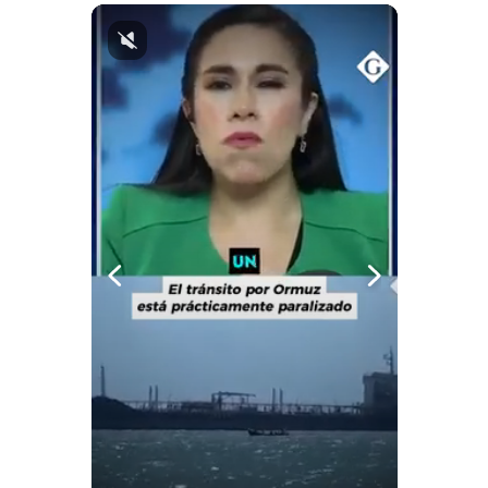
Notas Contratadas
Podcast
Gestión TV
Videos
Fotogalerías
gestion.pe
¿quiénes
Somos?
Términos
Y
Condiciones
Política
De
Privacidad