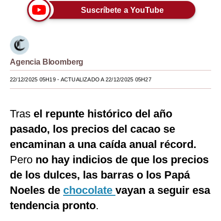
Suscríbete a YouTube
Moda
Estilos
Mundo
Agencia Bloomberg
EEUU
22/12/2025 05H19
- ACTUALIZADO A 22/12/2025 05H27
México
Tras
el repunte histórico del año
España
pasado, los precios del cacao se
Internacional
encaminan a una caída anual récord.
Tecnología
Pero
no hay indicios de que los precios
Club del Suscriptor
de los dulces, las barras o los Papá
Noeles de
chocolate
vayan a seguir esa
Mix
tendencia pronto
.
G de Gestión