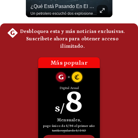
Tragedia En Tailandia: Joven De 14 Años Ataca A Su Familia Y Colegio | Gestión Mundo
¿Qué Está Pasando En El Estrecho De Ormuz? | Gestión Mundo
Politica
De
Un adolescente de 14 años mató a sus abuelos y luego atacó su colegio de secundaria en Tailandia, dejando cinco fallecidos adicionales y más de 30 heridos antes de quitarse la vida. Según las autoridades y el primer ministro Anutin Charnvirakul, el hecho habría sido motivado por estrés académico extremo. El suceso reabre el debate sobre la alta posesión de armas de fuego en el país asiático. #Tailandia #Noticias #UltimaHora #NoticiasInternacionales #Shorts 👉 Suscríbete y activa la campana para no perderte nuestro análisis diario. 🌎 Síguenos en nuestras redes sociales: 📌 Web oficial: https://gestion.pe/mundo/ 📌 LinkedIn: http://bit.ly/3HYIET0 📌 X (Twitter): http://bit.ly/4noZtX9 📌 TikTok: http://bit.ly/4evB6TO
Un petrolero escuchó dos explosiones mientras atravesaba el estrecho de Ormuz. Aunque no se confirmó un ataque directo, el tránsito marítimo estaba prácticamente paralizado: solo cruzaron dos buques, frente a un promedio habitual de entre 130 y 140 diarios. #EstrechoDeOrmuz #Petroleo #NoticiasInternacionales #UltimaHora #Shorts 👉 Suscríbete y activa la campana para no perderte nuestro análisis diario. 🌎 Síguenos en nuestras redes sociales: 📌 Web oficial: https://gestion.pe/mundo/ 📌 LinkedIn: http://bit.ly/3HYIET0 📌 X (Twitter): http://bit.ly/4noZtX9 📌 TikTok: http://bit.ly/4evB6TO
Cookies
Preguntas
Frecuentes