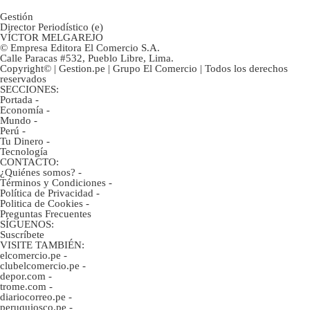
Gestión
Director Periodístico (e)
VÍCTOR MELGAREJO
© Empresa Editora El Comercio S.A.
Calle Paracas #532, Pueblo Libre, Lima.
Copyright© | Gestion.pe | Grupo El Comercio | Todos los derechos
reservados
SECCIONES:
Portada
-
Economía
-
Mundo
-
Perú
-
Tu Dinero
-
Tecnología
CONTACTO:
¿Quiénes somos?
-
Términos y Condiciones
-
Política de Privacidad
-
Politica de Cookies
-
Preguntas Frecuentes
SÍGUENOS:
Suscríbete
VISITE TAMBIÉN:
elcomercio.pe
-
clubelcomercio.pe
-
depor.com
-
trome.com
-
diariocorreo.pe
-
peruquiosco.pe
-