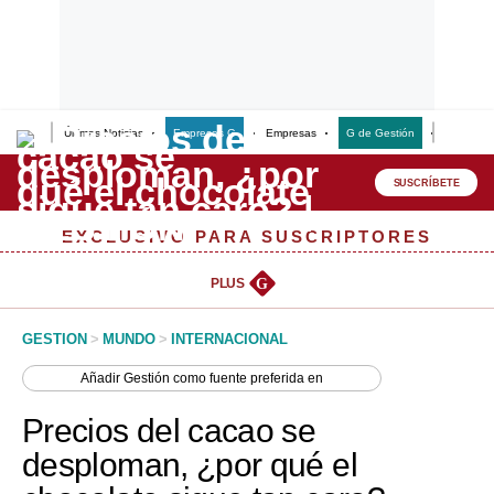
Últimas Noticias
Empresas G
Empresas
G de Gestión
Finanzas
Lo último
Peru Quiosco
SUSCRÍBETE
Portada
EXCLUSIVO PARA SUSCRIPTORES
Empresas
PLUS
G
Management & Empleo
GESTION
>
MUNDO
>
INTERNACIONAL
Economía
Añadir
Gestión
como fuente preferida en
Mercados
Precios del cacao se
Perú
desploman, ¿por qué el
Política