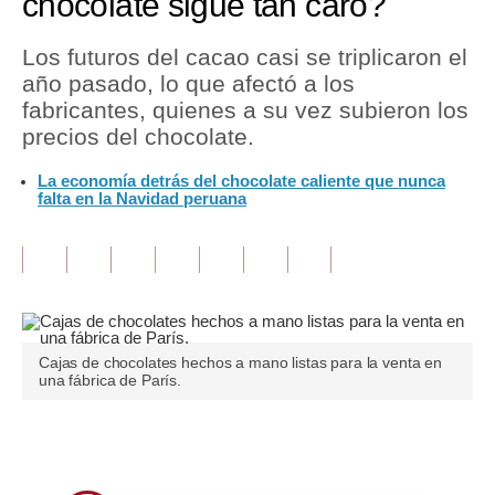
chocolate sigue tan caro?
Tu Dinero
Los futuros del cacao casi se triplicaron el
año pasado, lo que afectó a los
Finanzas Personales
fabricantes, quienes a su vez subieron los
Inmobiliarias
precios del chocolate.
Plus G
La economía detrás del chocolate caliente que nunca
falta en la Navidad peruana
Opinión
Editorial
Pregunta de hoy
Blogs
Cajas de chocolates hechos a mano listas para la venta en
una fábrica de París.
Tendencias
Lujo
Únete a nuestro canal
Viajes