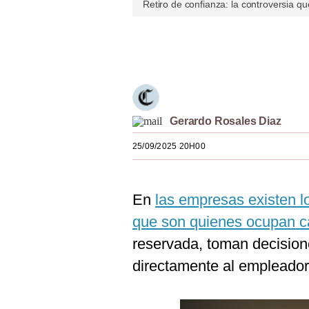
Retiro de confianza: la controversia que
Estilos
Mundo
Únete a nuestro canal
EEUU
México
Gerardo Rosales Diaz
España
25/09/2025 20H00
Internacional
Tecnología
En
las empresas existen l
Club del Suscriptor
que son quienes ocupan c
Mix
reservada, toman decision
G de Gestión
directamente al empleador
Notas Contratadas