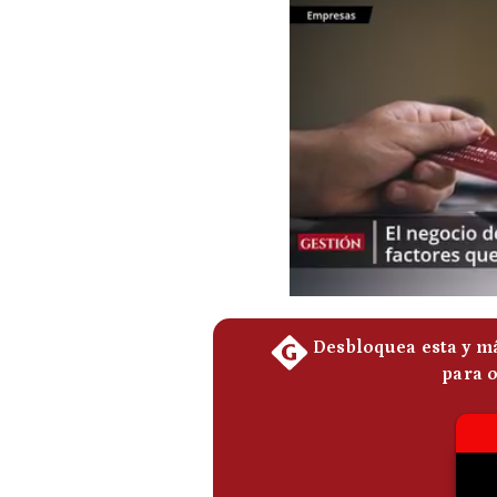
Podcast
Gestión TV
Videos
Fotogalerías
gestion.pe
¿quiénes
Somos?
Términos
Y
Condiciones
Política
De
Privacidad
Politica