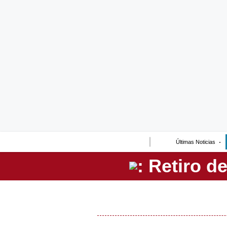
Lo último
Peru Quiosco
Portada
Empresas
Management & Empleo
Economía
Últimas Noticias
Mercados
Perú
Política
Tu Dinero