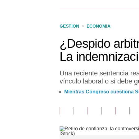
Finanzas Personales
Inmobiliarias
GESTION
>
ECONOMIA
Plus G
¿Despido arbitr
Opinión
La indemnizaci
Editorial
Pregunta de hoy
Una reciente sentencia reab
vínculo laboral o si debe 
Blogs
Mientras Congreso cuestiona Se
Tendencias
Lujo
Viajes
Moda