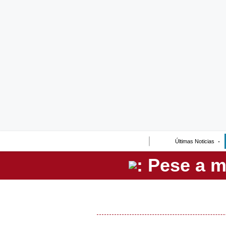
Lo último
Peru Quiosco
Portada
Empresas
Management & Empleo
Economía
Últimas Noticias
Mercados
Perú
Política
Tu Dinero