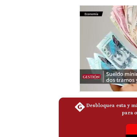
Podcast
Gestión TV
Videos
Fotogalerías
gestion.pe
¿quiénes
Somos?
Términos
Y
Condiciones
Política
De
Privacidad
Politica