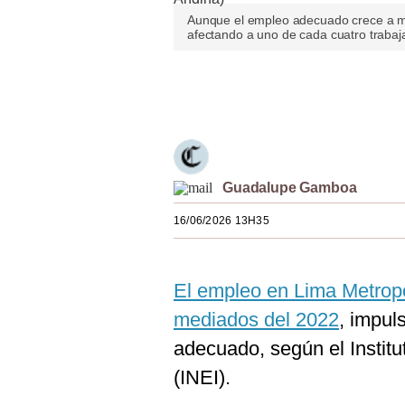
Estilos
Aunque el empleo adecuado crece a ma
afectando a uno de cada cuatro trabaj
Mundo
Únete a nuestro canal
EEUU
México
España
Guadalupe Gamboa
Internacional
16/06/2026 13H35
Tecnología
Club del Suscriptor
El empleo en Lima Metropo
Mix
mediados del 2022
, impul
G de Gestión
adecuado, según el Institu
(INEI).
Notas Contratadas