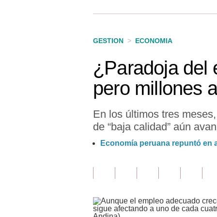
Finanzas Personales
Inmobiliarias
GESTION
>
ECONOMIA
Plus G
¿Paradoja del 
Opinión
pero millones 
Editorial
Pregunta de hoy
En los últimos tres meses
de “baja calidad” aún avan
Blogs
Economía peruana repuntó en abr
Tendencias
Lujo
Viajes
Moda