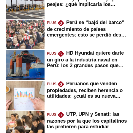
peajes: ¿qué implicaría los
usuarios?
Perú se “bajó del barco”
PLUS
G
de crecimiento de países
emergentes: esto se perdió desde
2022
HD Hyundai quiere darle
PLUS
G
un giro a la industria naval en
Perú: los 2 grandes pasos que
daría
Peruanos que venden
PLUS
G
propiedades, reciben herencia o
utilidades: ¿cuál es su nueva
inversión clave?
UTP, UPN y Senati: las
PLUS
G
razones por la que los capitalinos
las prefieren para estudiar