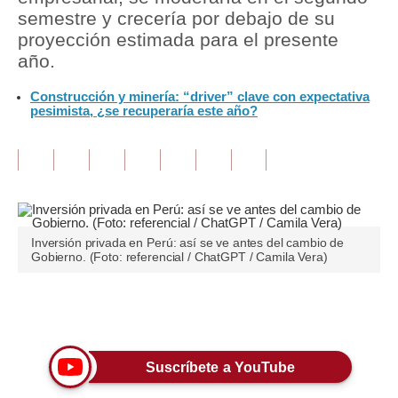
semestre y crecería por debajo de su
Tu Dinero
proyección estimada para el presente
año.
Finanzas Personales
Construcción y minería: “driver” clave con expectativa
Inmobiliarias
pesimista, ¿se recuperaría este año?
Plus G
Opinión
Editorial
Inversión privada en Perú: así se ve antes del cambio de
Pregunta de hoy
Gobierno. (Foto: referencial / ChatGPT / Camila Vera)
Blogs
Únete a nuestro canal
Tendencias
Lujo
Suscríbete a YouTube
Viajes