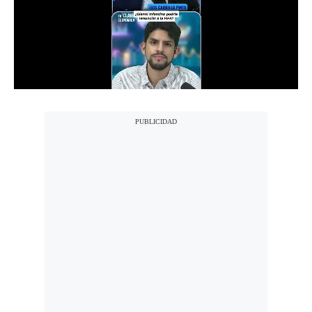
Notas Contratadas
Podcast
Gestión TV
Videos
Fotogalerías
gestion.pe
¿quiénes
Somos?
Términos
Y
Condiciones
Política
De
Privacidad