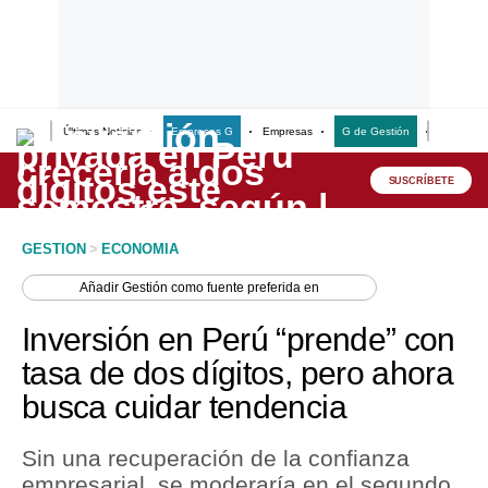
Últimas Noticias
Empresas G
Empresas
G de Gestión
Finanzas
Lo último
Peru Quiosco
SUSCRÍBETE
Portada
GESTION
>
ECONOMIA
Empresas
Añadir
Gestión
como fuente preferida en
Management & Empleo
Inversión en Perú “prende” con
Economía
tasa de dos dígitos, pero ahora
busca cuidar tendencia
Mercados
Perú
Sin una recuperación de la confianza
empresarial, se moderaría en el segundo
Política