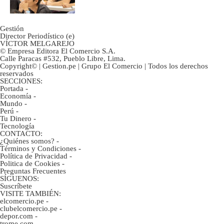
Gestión
Director Periodístico (e)
VÍCTOR MELGAREJO
© Empresa Editora El Comercio S.A.
Calle Paracas #532, Pueblo Libre, Lima.
Copyright© | Gestion.pe | Grupo El Comercio | Todos los derechos
reservados
SECCIONES:
Portada
-
Economía
-
Mundo
-
Perú
-
Tu Dinero
-
Tecnología
CONTACTO:
¿Quiénes somos?
-
Términos y Condiciones
-
Política de Privacidad
-
Politica de Cookies
-
Preguntas Frecuentes
SÍGUENOS:
Suscríbete
VISITE TAMBIÉN:
elcomercio.pe
-
clubelcomercio.pe
-
depor.com
-
trome.com
-