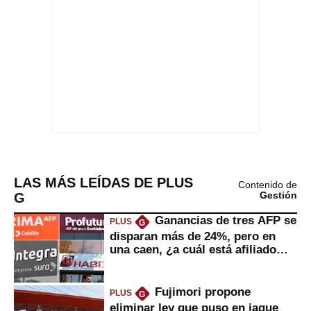
LAS MÁS LEÍDAS DE PLUS
Contenido de
G
Gestión
Ganancias de tres AFP se
PLUS
G
disparan más de 24%, pero en
una caen, ¿a cuál está afiliado
usted?
Fujimori propone
PLUS
G
eliminar ley que puso en jaque