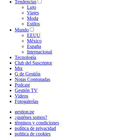
Tendencias
Lujo
Viajes
Moda
Estilos
Mundo
EEUU
México
España
Internacional
Tecnología
Club del Suscriptor
Mix
G de Gestión
Notas Contratadas
Podcast
Gestión TV
Videos
Fotogalerías
gestion.pe
¿quiénes somos?
términos y condiciones
política de privacidad
politica de cookies