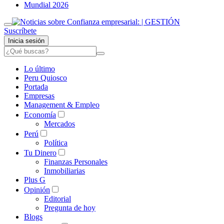
Mundial 2026
Suscríbete
Inicia sesión
Lo último
Peru Quiosco
Portada
Empresas
Management & Empleo
Economía
Mercados
Perú
Política
Tu Dinero
Finanzas Personales
Inmobiliarias
Plus G
Opinión
Editorial
Pregunta de hoy
Blogs