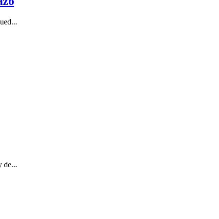
azo
ued...
 de...