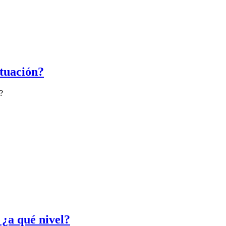
ituación?
?
 ¿a qué nivel?