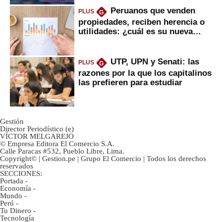
Peruanos que venden
PLUS
G
propiedades, reciben herencia o
utilidades: ¿cuál es su nueva
inversión clave?
UTP, UPN y Senati: las
PLUS
G
razones por la que los capitalinos
las prefieren para estudiar
Gestión
Director Periodístico (e)
VÍCTOR MELGAREJO
© Empresa Editora El Comercio S.A.
Calle Paracas #532, Pueblo Libre, Lima.
Copyright© | Gestion.pe | Grupo El Comercio | Todos los derechos
reservados
SECCIONES:
Portada
-
Economía
-
Mundo
-
Perú
-
Tu Dinero
-
Tecnología