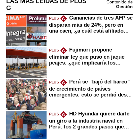
LAS MÁS LEÍDAS DE PLUS
Contenido de
G
Gestión
Ganancias de tres AFP se
PLUS
G
disparan más de 24%, pero en
una caen, ¿a cuál está afiliado
usted?
Fujimori propone
PLUS
G
eliminar ley que puso en jaque
peajes: ¿qué implicaría los
usuarios?
Perú se “bajó del barco”
PLUS
G
de crecimiento de países
emergentes: esto se perdió desde
2022
HD Hyundai quiere darle
PLUS
G
un giro a la industria naval en
Perú: los 2 grandes pasos que
daría