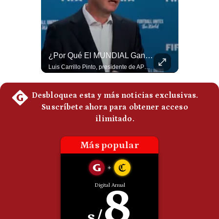
Politica
De
Cookies
Preguntas
Frecuentes
¿El FIN De Infantino En La FIFA? El Grave Pronóstico Sobre Su Renuncia | #EnClaveEconómica
¿Por Qué El MUNDIAL Gana Menos Que La NFL? | #EnClaveEconómica
Luis Carrillo Pinto, presidente de APEMD pronostica meses muy difíciles para Infantino y sostiene que una mayor presión de la UEFA, junto con nuevas investigaciones periodísticas, podría llevarlo a dimitir. También menciona renuncias internas y acusaciones de que el proyecto fue impulsado por una sola persona. #GianniInfantino #FIFA #UEFA #LuisCarrilloPinto #APEMD #Futbol #NoticiasDeportivas #Mundial #Shorts 👉 Suscríbete y activa la campana para no perderte nuestro análisis diario. 🌎 Síguenos en nuestras redes sociales: 📌 Web oficial: https://gestion.pe/mundo/ 📌 LinkedIn: http://bit.ly/3HYIET0 📌 X (Twitter): http://bit.ly/4noZtX9 📌 TikTok: http://bit.ly/4evB6TO
Luis Carrillo Pinto, presidente de APEMD,compara el negocio de la Copa del Mundo con las principales ligas estadounidenses: la FIFA recauda alrededor de US$15,000 millones en cuatro años, mientras que la NFL genera cerca de US$20,000 millones en solo un año. El Presidente de la Asociación Peruana de Marketing Deportivo explica los planes de Infantino para vender el 20% de una nueva empresa encargada de los activos comerciales del Mundial. #FIFA #NFL #MarketingDeportivo #LuisCarrilloPinto #APEMD #Mundial #Futbol #Deportes #Negocios #Shorts 👉 Suscríbete y activa la campana para no perderte nuestro análisis diario. 🌎 Síguenos en nuestras redes sociales: 📌 Web oficial: https://gestion.pe/mundo/ 📌 LinkedIn: http://bit.ly/3HYIET0 📌 X (Twitter): http://bit.ly/4noZtX9 📌 TikTok: http://bit.ly/4evB6TO