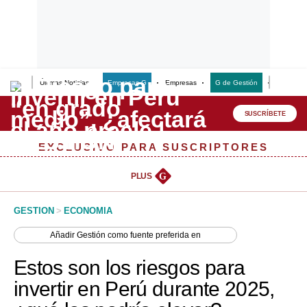
Últimas Noticias
Empresas G
Empresas
G de Gestión
Finanzas
Lo último
Peru Quiosco
SUSCRÍBETE
Portada
EXCLUSIVO PARA SUSCRIPTORES
Empresas
PLUS
G
Management & Empleo
GESTION
>
ECONOMIA
Economía
Añadir
Gestión
como fuente preferida en
Mercados
Estos son los riesgos para
Perú
invertir en Perú durante 2025,
Política