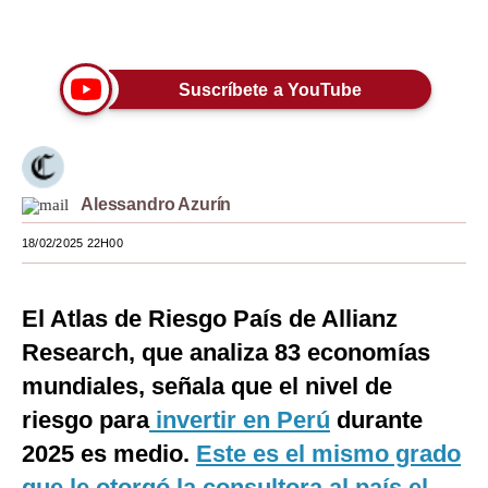
Únete a nuestro canal
Moda
Estilos
Suscríbete a YouTube
Mundo
EEUU
Alessandro Azurín
México
18/02/2025 22H00
España
Internacional
El Atlas de Riesgo País de Allianz
Tecnología
Research, que analiza 83 economías
Club del Suscriptor
mundiales, señala que el nivel de
riesgo para
invertir en Perú
durante
Mix
2025 es medio.
Este es el mismo grado
G de Gestión
que le otorgó la consultora al país el