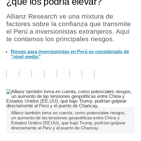
¿qué los podría elevar?
Tu Dinero
Allianz Research ve una mixtura de
factores sobre la confianza que transmite
Finanzas Personales
el Perú a inversionistas extranjeros. Aquí
Inmobiliarias
te contamos los principales riesgos.
Plus G
Riesgo para inversionistas en Perú es considerado de
“nivel medio”
Opinión
Editorial
Pregunta de hoy
Blogs
Tendencias
Allianz también toma en cuenta, como potenciales riesgos,
un aumento de las tensiones geopolíticas entre China y
Estados Unidos (EE.UU), que bajo Trump, podrían golpear
Lujo
directamente al Perú y el puerto de Chancay.
Viajes