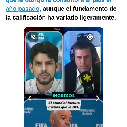
Notas Contratadas
año pasado,
aunque el fundamento de
la calificación ha variado ligeramente.
Podcast
Gestión TV
Videos
Fotogalerías
gestion.pe
¿quiénes
Somos?
Términos
Y
Condiciones
Política
De
Privacidad