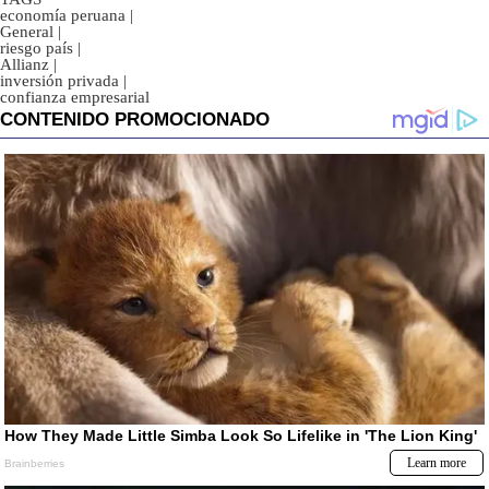
economía peruana
|
General
|
riesgo país
|
Allianz
|
inversión privada
|
confianza empresarial