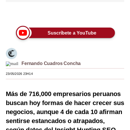
Moda
Únete a nuestro canal
Estilos
Mundo
Suscríbete a YouTube
EEUU
México
Fernando Cuadros Concha
España
23/05/2026 23H14
Internacional
Tecnología
Más de 716,000 empresarios peruanos
Club del Suscriptor
buscan hoy formas de hacer crecer sus
negocios, aunque 4 de cada 10 afirman
Mix
sentirse estancados o atrapados,
G de Gestión
según datos del Insight Hunting SEO