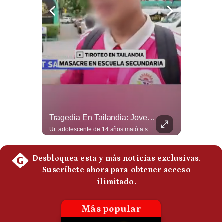
Politica
De
Cookies
Preguntas
Frecuentes
¿Por Qué EE.UU. Necesita Desesperadamente Al Golfo? | Gestión Mundo
Tragedia En Tailandia: Joven De 14 Años Ataca A Su Familia Y Colegio | Gestión Mundo
Esteban Silva, politólogo internacional, explica que Estados Unidos necesita el apoyo territorial y marítimo de sus aliados del Golfo para operar cerca de Irán. Según su análisis, Teherán busca amenazar su estabilidad energética y económica para que estos gobiernos presionen a Washington y lo obliguen a negociar. #Iran #EEUU #Geopolitica #NoticiasInternacionales #Shorts 👉 Suscríbete y activa la campana para no perderte nuestro análisis diario. 🌎 Síguenos en nuestras redes sociales: 📌 Web oficial: https://gestion.pe/mundo/ 📌 LinkedIn: http://bit.ly/3HYIET0 📌 X (Twitter): http://bit.ly/4noZtX9 📌 TikTok: http://bit.ly/4evB6TO
Un adolescente de 14 años mató a sus abuelos y luego atacó su colegio de secundaria en Tailandia, dejando cinco fallecidos adicionales y más de 30 heridos antes de quitarse la vida. Según las autoridades y el primer ministro Anutin Charnvirakul, el hecho habría sido motivado por estrés académico extremo. El suceso reabre el debate sobre la alta posesión de armas de fuego en el país asiático. #Tailandia #Noticias #UltimaHora #NoticiasInternacionales #Shorts 👉 Suscríbete y activa la campana para no perderte nuestro análisis diario. 🌎 Síguenos en nuestras redes sociales: 📌 Web oficial: https://gestion.pe/mundo/ 📌 LinkedIn: http://bit.ly/3HYIET0 📌 X (Twitter): http://bit.ly/4noZtX9 📌 TikTok: http://bit.ly/4evB6TO