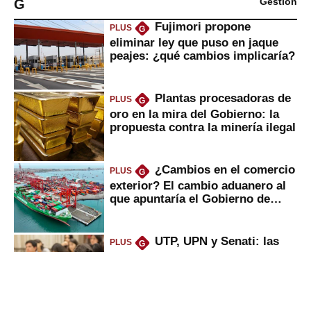
G
Gestión
Fujimori propone
PLUS
G
eliminar ley que puso en jaque
peajes: ¿qué cambios implicaría?
Plantas procesadoras de
PLUS
G
oro en la mira del Gobierno: la
propuesta contra la minería ilegal
¿Cambios en el comercio
PLUS
G
exterior? El cambio aduanero al
que apuntaría el Gobierno de
Fujimori
UTP, UPN y Senati: las
PLUS
G
razones por la que los capitalinos
las prefieren para estudiar