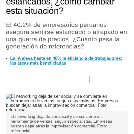
estancados, ¿cómo cambiar
esta situación?
Tu Dinero
Finanzas Personales
El 40.2% de empresarios peruanos
asegura sentirse estancado o atrapado en
Inmobiliarias
una guerra de precios. ¿Cuánto pesa la
generación de referencias?
Plus G
La IA eleva hasta en 40% la eficiencia de trabajadores:
Opinión
las áreas más beneficiadas
Editorial
Pregunta de hoy
Blogs
Tendencias
El networking deja de ser social y se convierte en
Lujo
herramienta de ventas, según especialistas. Empresas
buscan dejar atrás la improvisación comercial. Foto:
referencial
Viajes