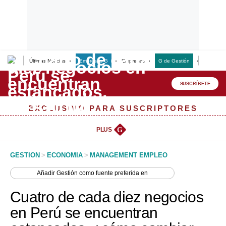
Últimas Noticias
Empresas G
Empresas
G de Gestión
Finanzas
Lo último
Peru Quiosco
SUSCRÍBETE
Portada
EXCLUSIVO PARA SUSCRIPTORES
Empresas
PLUS
G
Management & Empleo
GESTION
>
ECONOMIA
>
MANAGEMENT EMPLEO
Economía
Añadir
Gestión
como fuente preferida en
Mercados
Cuatro de cada diez negocios
Perú
en Perú se encuentran
Política