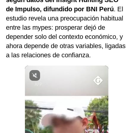
Notas Contratadas
de Impulso, difundido por BNI Perú
. El
estudio revela una preocupación habitual
Podcast
entre las mypes: prosperar dejó de
Gestión TV
depender solo del contexto económico, y
Videos
ahora depende de otras variables, ligadas
a las relaciones de confianza.
Fotogalerías
gestion.pe
¿quiénes
Somos?
Términos
Y
Condiciones
Política
De
Privacidad