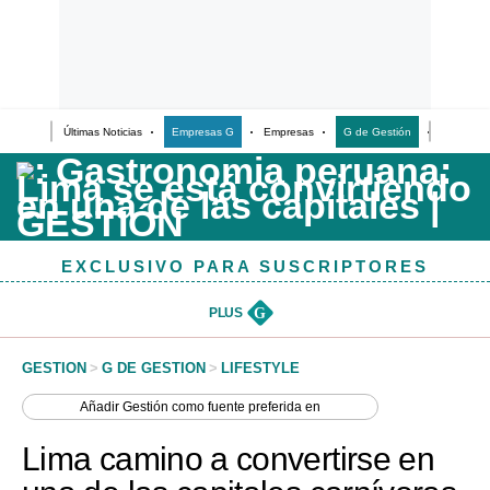
Últimas Noticias
Empresas G
Empresas
G de Gestión
Finanzas
Últimas Noticias
Casos de Estudio
Columnistas
EXCLUSIVO PARA SUSCRIPTORES
Infografías
Lifestyle
PLUS
G
Reportaje
GESTION
>
G DE GESTION
>
LIFESTYLE
Añadir
Gestión
como fuente preferida en
Lima camino a convertirse en