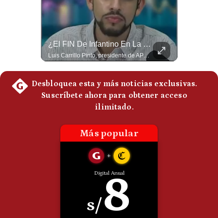
¿Por Qué Irán Ya NO Le Teme A Donald Trump? | #radar24
¿El FIN De Infantino En La FIFA? El Grave Pronóstico Sobre Su Renuncia | #EnClaveEconómica
Según el entrevistado, las repetidas amenazas de Donald Trump y sus posteriores retrocesos habrían reducido su credibilidad ante Irán. Los nuevos sectores radicales iraníes interpretarían esta conducta como una señal de debilidad y considerarían que resistir durante meses frente a Estados Unidos ya representa una victoria. #DonaldTrump #Irán #EstadosUnidos #Geopolitica #NoticiasInternacionales #Shorts #MedioOriente 👉 Suscríbete y activa la campana para no perderte nuestro análisis diario. 🌎 Síguenos en nuestras redes sociales: 📌 Web oficial: https://gestion.pe/mundo/ 📌 LinkedIn: http://bit.ly/3HYIET0 📌 X (Twitter): http://bit.ly/4noZtX9 📌 TikTok: http://bit.ly/4evB6TO
Luis Carrillo Pinto, presidente de APEMD pronostica meses muy difíciles para Infantino y sostiene que una mayor presión de la UEFA, junto con nuevas investigaciones periodísticas, podría llevarlo a dimitir. También menciona renuncias internas y acusaciones de que el proyecto fue impulsado por una sola persona. #GianniInfantino #FIFA #UEFA #LuisCarrilloPinto #APEMD #Futbol #NoticiasDeportivas #Mundial #Shorts 👉 Suscríbete y activa la campana para no perderte nuestro análisis diario. 🌎 Síguenos en nuestras redes sociales: 📌 Web oficial: https://gestion.pe/mundo/ 📌 LinkedIn: http://bit.ly/3HYIET0 📌 X (Twitter): http://bit.ly/4noZtX9 📌 TikTok: http://bit.ly/4evB6TO