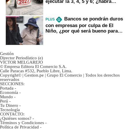
ejecutar la 3, 4, 5 y 6; ¿habrá
avances?
Bancos se pondrán duros
PLUS
G
con empresas por culpa de El
Niño, ¿por qué será bueno para
ahorristas?
Gestión
Director Periodístico (e)
VÍCTOR MELGAREJO
© Empresa Editora El Comercio S.A.
Calle Paracas #532, Pueblo Libre, Lima.
Copyright© | Gestion.pe | Grupo El Comercio | Todos los derechos
reservados
SECCIONES:
Portada
-
Economía
-
Mundo
-
Perú
-
Tu Dinero
-
Tecnología
CONTACTO:
¿Quiénes somos?
-
Términos y Condiciones
-
Política de Privacidad
-