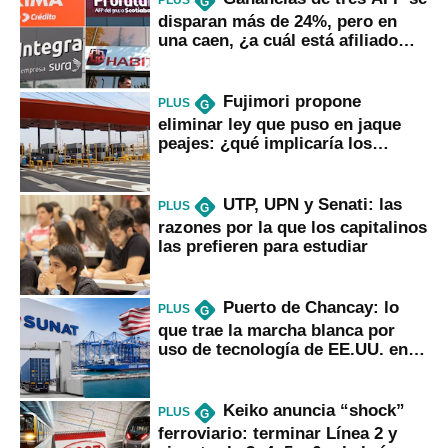
PLUS
G
disparan más de 24%, pero en
una caen, ¿a cuál está afiliado
usted?
Fujimori propone
PLUS
G
eliminar ley que puso en jaque
peajes: ¿qué implicaría los
usuarios?
UTP, UPN y Senati: las
PLUS
G
razones por la que los capitalinos
las prefieren para estudiar
Puerto de Chancay: lo
PLUS
G
que trae la marcha blanca por
uso de tecnología de EE.UU. en
mercancías
Keiko anuncia “shock”
PLUS
G
ferroviario: terminar Línea 2 y