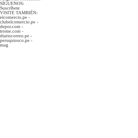
SÍGUENOS:
Suscríbete
VISITE TAMBIÉN:
elcomercio.pe
-
clubelcomercio.pe
-
depor.com
-
trome.com
-
diariocorreo.pe
-
peruquiosco.pe
-
mag