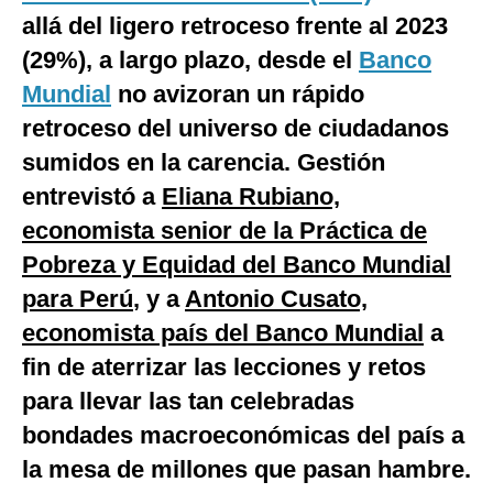
allá del ligero retroceso frente al 2023
Notas Contratadas
(29%), a largo plazo, desde el
Banco
Podcast
Mundial
no avizoran un rápido
Gestión TV
retroceso del universo de ciudadanos
Videos
sumidos en la carencia. Gestión
entrevistó a
Eliana Rubiano,
Fotogalerías
economista senior de la Práctica de
Pobreza y Equidad del Banco Mundial
para Perú
, y a
Antonio Cusato,
gestion.pe
economista país del Banco Mundial
a
¿quiénes
Somos?
fin de aterrizar las lecciones y retos
Términos
para llevar las tan celebradas
Y
Condiciones
bondades macroeconómicas del país a
Política
la mesa de millones que pasan hambre.
De
Privacidad