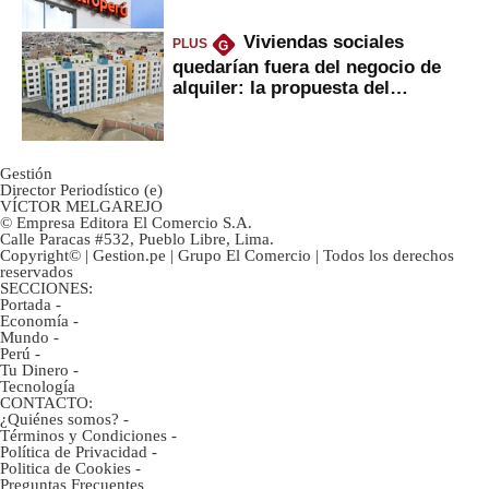
Viviendas sociales
PLUS
G
quedarían fuera del negocio de
alquiler: la propuesta del
gobierno
Gestión
Director Periodístico (e)
VÍCTOR MELGAREJO
© Empresa Editora El Comercio S.A.
Calle Paracas #532, Pueblo Libre, Lima.
Copyright© | Gestion.pe | Grupo El Comercio | Todos los derechos
reservados
SECCIONES:
Portada
-
Economía
-
Mundo
-
Perú
-
Tu Dinero
-
Tecnología
CONTACTO:
¿Quiénes somos?
-
Términos y Condiciones
-
Política de Privacidad
-
Politica de Cookies
-
Preguntas Frecuentes