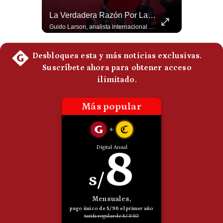
Felipe VI Se Reúne Con De La Espriella Antes De La Investidura | Gestión Mundo
La Verdadera Razón Por La Que China Apoya A Irán | Gestión Mundo
El rey Felipe VI de España llegó a Cali para reunirse con el presidente electo de Colombia, Abelardo de la Espriella, horas antes de su histórica investidura presidencial. Un encuentro clave que refuerza las relaciones diplomáticas y bilaterales entre ambas naciones antes de la ceremonia oficial. ¿Qué opinas sobre el papel diplomático de España en la política latinoamericana? #FelipeVI #DeLaEspriella #Colombia #Espana #PoliticaInternacional #Shorts 👉 Suscríbete y activa la campana para no perderte nuestro análisis diario. 🌎 Síguenos en nuestras redes sociales: 📌 Web oficial: https://gestion.pe/mundo/ 📌 LinkedIn: http://bit.ly/3HYIET0 📌 X (Twitter): http://bit.ly/4noZtX9 📌 TikTok: http://bit.ly/4evB6TO
Guido Larson, analista internacional explica que la guerra no puede entenderse únicamente como un enfrentamiento entre Estados Unidos e Irán, sino también dentro de la competencia global entre Washington y Pekín. El analista sostiene que China mantiene su relación petrolera con Irán y que le interesa que Estados Unidos consuma recursos y pierda influencia. 🚀 ¿Quieres entender el mundo sin ruido? Únete a nuestra comunidad y forma parte del cambio. #GestiónNewsroomLive #NoticiasGlobales #AnálisisGeopolítico #EconomíaMundial #IA #Geopolítica #LatinosEnUSA #NoticiasEnEspañol 👉 Suscríbete y activa la campana para no perderte nuestro análisis diario. 🌎 Síguenos en nuestras redes sociales: 📌 Web oficial: https://gestion.pe/mundo/ 📌 LinkedIn: http://bit.ly/3HYIET0 📌 X (Twitter): http://bit.ly/4noZtX9 📌 TikTok: http://bit.ly/4evB6TO