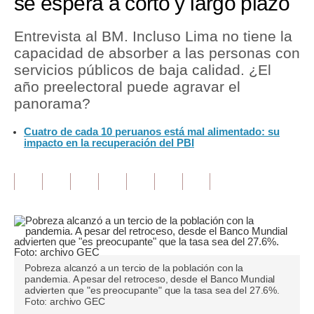
se espera a corto y largo plazo
Tu Dinero
Entrevista al BM. Incluso Lima no tiene la
capacidad de absorber a las personas con
Finanzas Personales
servicios públicos de baja calidad. ¿El
Inmobiliarias
año preelectoral puede agravar el
panorama?
Plus G
Cuatro de cada 10 peruanos está mal alimentado: su
Opinión
impacto en la recuperación del PBI
Editorial
Pregunta de hoy
Blogs
Tendencias
Pobreza alcanzó a un tercio de la población con la
Lujo
pandemia. A pesar del retroceso, desde el Banco Mundial
advierten que "es preocupante" que la tasa sea del 27.6%.
Foto: archivo GEC
Viajes