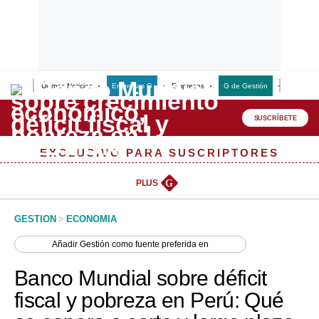
Últimas Noticias
Empresas G
Empresas
G de Gestión
Finanzas
Lo último
Peru Quiosco
SUSCRÍBETE
Portada
EXCLUSIVO PARA SUSCRIPTORES
Empresas
PLUS
G
Management & Empleo
GESTION
>
ECONOMIA
Economía
Añadir
Gestión
como fuente preferida en
Mercados
Banco Mundial sobre déficit
Perú
fiscal y pobreza en Perú: Qué
Política