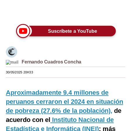
Moda
Únete a nuestro canal
Estilos
Suscríbete a YouTube
Mundo
EEUU
México
Fernando Cuadros Concha
España
30/05/2025 20H33
Internacional
Tecnología
Aproximadamente 9.4 millones de
peruanos cerraron el 2024 en situación
Club del Suscriptor
de pobreza (27.6% de la población),
de
Mix
acuerdo con el
Instituto Nacional de
G de Gestión
Estadística e Informática (INEI)
: más