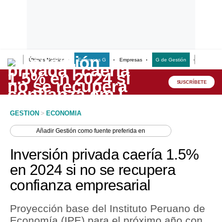
Últimas Noticias
Empresas G
Empresas
G de Gestión
Finanzas
Lo último
Peru Quiosco
SUSCRÍBETE
Portada
GESTION
>
ECONOMIA
Empresas
Añadir
Gestión
como fuente preferida en
Management & Empleo
Inversión privada caería 1.5%
Economía
en 2024 si no se recupera
confianza empresarial
Mercados
Perú
Proyección base del Instituto Peruano de
Economía (IPE) para el próximo año con
Política