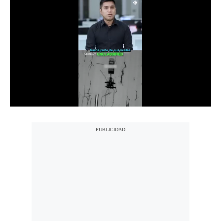
Notas Contratadas
Podcast
Gestión TV
Videos
Fotogalerías
gestion.pe
¿quiénes
Somos?
Términos
Y
Condiciones
Política
De
Privacidad