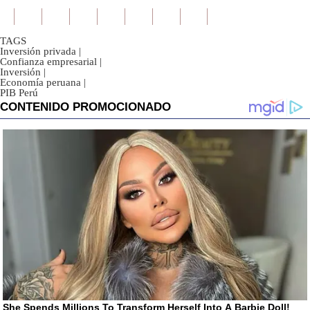
TAGS
Inversión privada
|
Confianza empresarial
|
Inversión
|
Economía peruana
|
PIB Perú