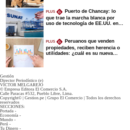
Puerto de Chancay: lo
PLUS
G
que trae la marcha blanca por
uso de tecnología de EE.UU. en
mercancías
Peruanos que venden
PLUS
G
propiedades, reciben herencia o
utilidades: ¿cuál es su nueva
inversión clave?
Gestión
Director Periodístico (e)
VÍCTOR MELGAREJO
© Empresa Editora El Comercio S.A.
Calle Paracas #532, Pueblo Libre, Lima.
Copyright© | Gestion.pe | Grupo El Comercio | Todos los derechos
reservados
SECCIONES:
Portada
-
Economía
-
Mundo
-
Perú
-
Tu Dinero
-