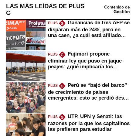
LAS MÁS LEÍDAS DE PLUS
Contenido de
G
Gestión
Ganancias de tres AFP se
PLUS
G
disparan más de 24%, pero en
una caen, ¿a cuál está afiliado
usted?
Fujimori propone
PLUS
G
eliminar ley que puso en jaque
peajes: ¿qué implicaría los
usuarios?
Perú se “bajó del barco”
PLUS
G
de crecimiento de países
emergentes: esto se perdió desde
2022
UTP, UPN y Senati: las
PLUS
G
razones por la que los capitalinos
las prefieren para estudiar