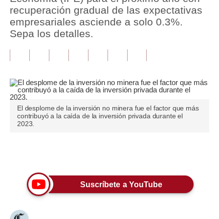
recuperación gradual de las expectativas
Tu Dinero
empresariales asciende a solo 0.3%.
Sepa los detalles.
Finanzas Personales
Inmobiliarias
Plus G
Opinión
El desplome de la inversión no minera fue el factor que más
contribuyó a la caída de la inversión privada durante el
Editorial
2023.
Pregunta de hoy
Únete a nuestro canal
Blogs
Tendencias
Suscríbete a YouTube
Lujo
Viajes