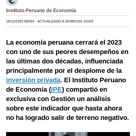
Moda
Instituto Peruano de Economía
Estilos
19/12/2023 05H55
- ACTUALIZADO A 26/08/2024 21H28
Mundo
La economía peruana cerrará el 2023
EEUU
con uno de sus peores desempeños en
México
las últimas dos décadas, influenciada
principalmente por el desplome de la
España
inversión privada
. El Instituto Peruano
Internacional
de Economía (
IPE
) compartió en
Tecnología
exclusiva con Gestión un análisis
Club del Suscriptor
sobre este indicador que hasta ahora
no ha logrado salir de terreno negativo.
Mix
G de Gestión