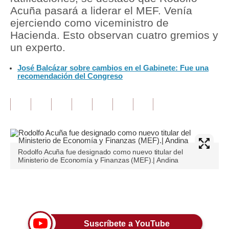
Acuña pasará a liderar el MEF. Venía
Tu Dinero
ejerciendo como viceministro de
Hacienda. Esto observan cuatro gremios y
Finanzas Personales
un experto.
Inmobiliarias
José Balcázar sobre cambios en el Gabinete: Fue una
recomendación del Congreso
Plus G
Opinión
Editorial
Pregunta de hoy
Rodolfo Acuña fue designado como nuevo titular del
Ministerio de Economía y Finanzas (MEF).| Andina
Blogs
Tendencias
Únete a nuestro canal
Lujo
Suscríbete a YouTube
Viajes