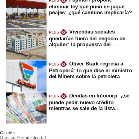
PLUS
G
eliminar ley que puso en jaque
peajes: ¿qué cambios implicaría?
Viviendas sociales
PLUS
G
quedarían fuera del negocio de
alquiler: la propuesta del
gobierno
Oliver Stark regresa a
PLUS
G
Petroperú: lo que dice el ministro
del Minem sobre la petrolera
Deudas en Infocorp: ¿se
PLUS
G
puede pedir nuevo crédito
mientras se sale de la lista
negra?
Gestión
Director Periodístico (e)