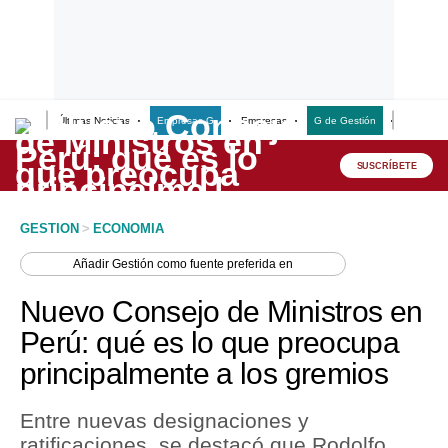
Últimas Noticias
Empresas G
Empresas
G de Gestión
Finanzas
Lo último
Peru Quiosco
SUSCRÍBETE
Portada
GESTION
>
ECONOMIA
Empresas
Añadir
Gestión
como fuente preferida en
Management & Empleo
Nuevo Consejo de Ministros en
Economía
Perú: qué es lo que preocupa
principalmente a los gremios
Mercados
Perú
Entre nuevas designaciones y
ratificaciones, se destacó que Rodolfo
Política