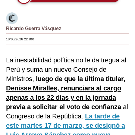
Moda
Estilos
Ricardo Guerra Vásquez
Mundo
18/03/2026 22H00
EEUU
México
La inestabilidad política no le da tregua al
Perú y suma un nuevo Consejo de
España
Ministros,
luego de que la última titular,
Internacional
Denisse Miralles, renunciara al cargo
Tecnología
apenas a los 22 días y en la jornada
Club del Suscriptor
previa a solicitar el voto de confianza
al
Congreso de la República.
La tarde de
Mix
este martes 17 de marzo, se designó a
G de Gestión
Luis Arroyo Sánchez como nueva