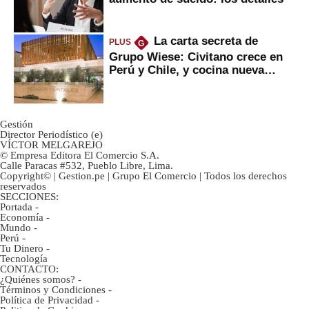
La carta secreta de
PLUS
G
Grupo Wiese: Civitano crece en
Perú y Chile, y cocina nueva
marca
Gestión
Director Periodístico (e)
VÍCTOR MELGAREJO
© Empresa Editora El Comercio S.A.
Calle Paracas #532, Pueblo Libre, Lima.
Copyright© | Gestion.pe | Grupo El Comercio | Todos los derechos
reservados
SECCIONES:
Portada
-
Economía
-
Mundo
-
Perú
-
Tu Dinero
-
Tecnología
CONTACTO:
¿Quiénes somos?
-
Términos y Condiciones
-
Política de Privacidad
-