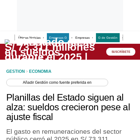
Últimas Noticias
Empresas G
Empresas
G de Gestión
Finanzas
Lo último
Peru Quiosco
SUSCRÍBETE
Portada
GESTION
>
ECONOMIA
Empresas
Añadir
Gestión
como fuente preferida en
Management & Empleo
Planillas del Estado siguen al
Economía
alza: sueldos crecieron pese al
ajuste fiscal
Mercados
Perú
El gasto en remuneraciones del sector
público cerró el 2025 en S/ 73,311
Política