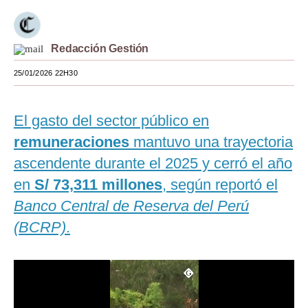
Moda
Estilos
Redacción Gestión
25/01/2026 22H30
Mundo
EEUU
El gasto del sector público en
México
remuneraciones
mantuvo una trayectoria
España
ascendente durante el 2025 y cerró el año
en
S/ 73,311 millones
, según reportó el
Internacional
Banco Central de Reserva del Perú
Tecnología
(BCRP)
.
Club del Suscriptor
Mix
G de Gestión