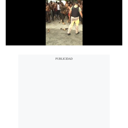
Notas Contratadas
Podcast
Gestión TV
Videos
Fotogalerías
gestion.pe
¿quiénes
Somos?
Términos
Y
Condiciones
Política
De
Privacidad