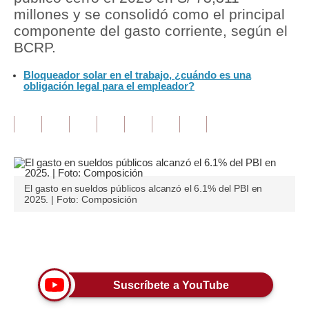
millones y se consolidó como el principal
Tu Dinero
componente del gasto corriente, según el
BCRP.
Finanzas Personales
Bloqueador solar en el trabajo, ¿cuándo es una
Inmobiliarias
obligación legal para el empleador?
Plus G
Opinión
Editorial
El gasto en sueldos públicos alcanzó el 6.1% del PBI en
Pregunta de hoy
2025. | Foto: Composición
Blogs
Únete a nuestro canal
Tendencias
Lujo
Suscríbete a YouTube
Viajes