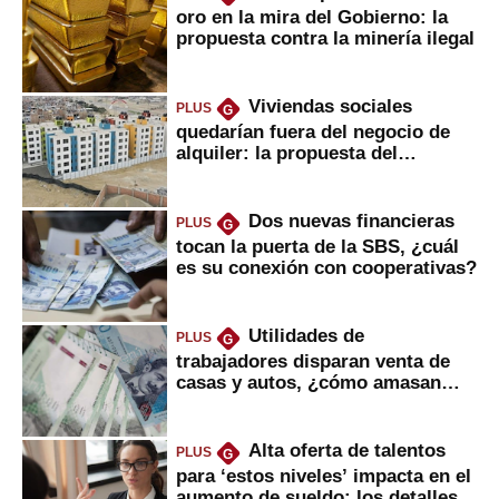
oro en la mira del Gobierno: la
propuesta contra la minería ilegal
Viviendas sociales
PLUS
G
quedarían fuera del negocio de
alquiler: la propuesta del
gobierno
Dos nuevas financieras
PLUS
G
tocan la puerta de la SBS, ¿cuál
es su conexión con cooperativas?
Utilidades de
PLUS
G
trabajadores disparan venta de
casas y autos, ¿cómo amasan
tanta liquidez?
Alta oferta de talentos
PLUS
G
para ‘estos niveles’ impacta en el
aumento de sueldo: los detalles