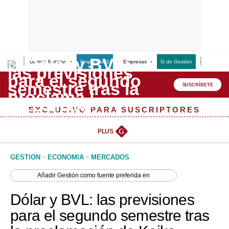
Últimas Noticias
Empresas G
Empresas
G de Gestión
Finanzas
Lo último
Peru Quiosco
SUSCRÍBETE
Portada
EXCLUSIVO PARA SUSCRIPTORES
Empresas
PLUS
G
Management & Empleo
GESTION
>
ECONOMIA
>
MERCADOS
Economía
Añadir
Gestión
como fuente preferida en
Mercados
Dólar y BVL: las previsiones
Perú
para el segundo semestre tras
Política