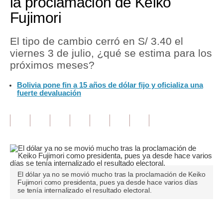
la proclamación de Keiko
Fujimori
Tu Dinero
Finanzas Personales
El tipo de cambio cerró en S/ 3.40 el
viernes 3 de julio, ¿qué se estima para los
Inmobiliarias
próximos meses?
Plus G
Bolivia pone fin a 15 años de dólar fijo y oficializa una
fuerte devaluación
Opinión
Editorial
Pregunta de hoy
Blogs
El dólar ya no se movió mucho tras la proclamación de Keiko
Tendencias
Fujimori como presidenta, pues ya desde hace varios días
se tenía internalizado el resultado electoral.
Lujo
Viajes
Únete a nuestro canal