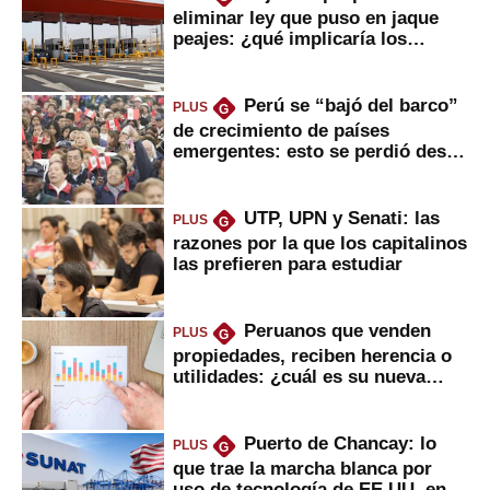
eliminar ley que puso en jaque
peajes: ¿qué implicaría los
usuarios?
Perú se “bajó del barco”
PLUS
G
de crecimiento de países
emergentes: esto se perdió desde
2022
UTP, UPN y Senati: las
PLUS
G
razones por la que los capitalinos
las prefieren para estudiar
Peruanos que venden
PLUS
G
propiedades, reciben herencia o
utilidades: ¿cuál es su nueva
inversión clave?
Puerto de Chancay: lo
PLUS
G
que trae la marcha blanca por
uso de tecnología de EE.UU. en