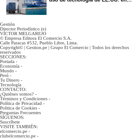
mercancías
Gestión
Director Periodístico (e)
VÍCTOR MELGAREJO
© Empresa Editora El Comercio S.A.
Calle Paracas #532, Pueblo Libre, Lima.
Copyright© | Gestion.pe | Grupo El Comercio | Todos los derechos
reservados
SECCIONES:
Portada
-
Economía
-
Mundo
-
Perú
-
Tu Dinero
-
Tecnología
CONTACTO:
¿Quiénes somos?
-
Términos y Condiciones
-
Política de Privacidad
-
Politica de Cookies
-
Preguntas Frecuentes
SÍGUENOS:
Suscríbete
VISITE TAMBIÉN:
elcomercio.pe
-
clubelcomercio.pe
-