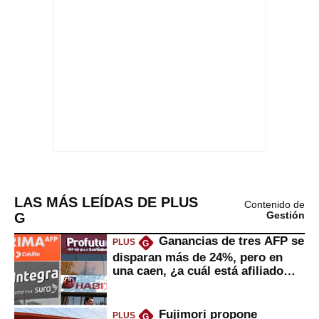
LAS MÁS LEÍDAS DE PLUS
Contenido de
G
Gestión
Ganancias de tres AFP se
PLUS
G
disparan más de 24%, pero en
una caen, ¿a cuál está afiliado
usted?
Fujimori propone
PLUS
G