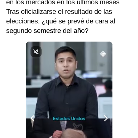
en los mercados en los últimos meses.
Notas Contratadas
Tras oficializarse el resultado de las
Podcast
elecciones, ¿qué se prevé de cara al
segundo semestre del año?
Gestión TV
Videos
Fotogalerías
gestion.pe
¿quiénes
Somos?
Términos
Y
Condiciones
Política
De
Privacidad