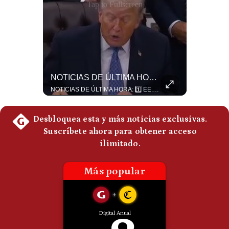
Politica
De
Cookies
Preguntas
Frecuentes
¿Qué Pasa Si Irán CIERRA El Estrecho De Ormuz? | #radar24
NOTICIAS DE ÚLTIMA HORA: EE.UU. Se Queda Sin Misiles En Medio Oriente
Un eventual control iraní sobre el estrecho de Ormuz cambiaría radicalmente el equilibrio de poder, así lo explicó el analista Roberto Heimovits. Además, explicó que países como Arabia Saudita, Qatar, Emiratos Árabes Unidos, Irak y Kuwait dependen de esa ruta para exportar petróleo, gas y fertilizantes. #Geopolitica #Irán #EstrechoDeOrmuz #Petroleo #NoticiasInternacionales #RobertoHeimovits #Shorts 👉 Suscríbete y activa la campana para no perderte nuestro análisis diario. 🌎 Síguenos en nuestras redes sociales: 📌 Web oficial: https://gestion.pe/mundo/ 📌 LinkedIn: http://bit.ly/3HYIET0 📌 X (Twitter): http://bit.ly/4noZtX9 📌 TikTok: http://bit.ly/4evB6TO
NOTICIAS DE ÚLTIMA HORA: 1️⃣ EE.UU.: Habría gastado casi el 80% de sus misiles más avanzados (THAAD), un factor clave en las decisiones de Donald Trump frente a Irán. 2️⃣ Argentina y Brasil: Tensión diplomática escala; Brasil solicita el regreso del embajador argentino tras fuertes declaraciones de Javier Milei. 3️⃣ México: Asesinan al influencer César Gastélum a balazos durante una transmisión en vivo en Culiacán, Sinaloa. 4️⃣ Alemania: Ataque con dron explosivo obliga a suspender el aeropuerto de Leipzig, punto logístico clave de la OTAN para enviar material a Ucrania. ¿Qué noticia te parece la más impactante del día? ¡Te leo en los comentarios! 👇 #EEUU #JavierMilei #CesarGastelum #Alemania #Noticias #UltimaHora #NoticiasDelDia 🚀 ¿Quieres entender el mundo sin ruido? Únete a nuestra comunidad y forma parte del cambio. #GestiónNewsroomLive #NoticiasGlobales #AnálisisGeopolítico #EconomíaMundial #IA #Geopolítica #LatinosEnUSA #NoticiasEnEspañol 👉 Suscríbete y activa la campana para no perderte nuestro análisis diario. 🌎 Síguenos en nuestras redes sociales: 📌 Web oficial: https://gestion.pe/mundo/ 📌 LinkedIn: http://bit.ly/3HYIET0 📌 X (Twitter): http://bit.ly/4noZtX9 📌 TikTok: http://bit.ly/4evB6TO