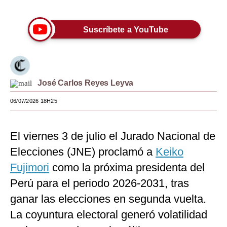
Moda
Suscríbete a YouTube
Estilos
Mundo
EEUU
José Carlos Reyes Leyva
México
06/07/2026 18H25
España
El viernes 3 de julio el Jurado Nacional de
Internacional
Elecciones (JNE) proclamó a
Keiko
Tecnología
Fujimori
como la próxima presidenta del
Club del Suscriptor
Perú para el periodo 2026-2031, tras
ganar las elecciones en segunda vuelta.
Mix
La coyuntura electoral generó volatilidad
G de Gestión