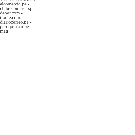
elcomercio.pe
-
clubelcomercio.pe
-
depor.com
-
trome.com
-
diariocorreo.pe
-
peruquiosco.pe
-
mag