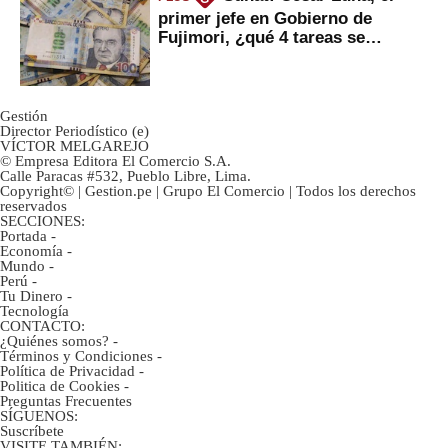
primer jefe en Gobierno de
Fujimori, ¿qué 4 tareas se
marcan urgentes?
Gestión
Director Periodístico (e)
VÍCTOR MELGAREJO
© Empresa Editora El Comercio S.A.
Calle Paracas #532, Pueblo Libre, Lima.
Copyright© | Gestion.pe | Grupo El Comercio | Todos los derechos
reservados
SECCIONES:
Portada
-
Economía
-
Mundo
-
Perú
-
Tu Dinero
-
Tecnología
CONTACTO:
¿Quiénes somos?
-
Términos y Condiciones
-
Política de Privacidad
-
Politica de Cookies
-
Preguntas Frecuentes
SÍGUENOS:
Suscríbete
VISITE TAMBIÉN: