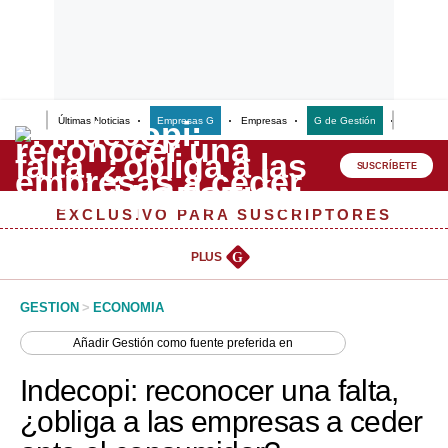
Últimas Noticias
Empresas G
Empresas
G de Gestión
Finanzas
Lo último
Peru Quiosco
SUSCRÍBETE
Portada
EXCLUSIVO PARA SUSCRIPTORES
Empresas
PLUS
G
Management & Empleo
GESTION
>
ECONOMIA
Economía
Añadir
Gestión
como fuente preferida en
Mercados
Indecopi: reconocer una falta,
Perú
¿obliga a las empresas a ceder
Política