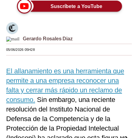
Suscríbete a YouTube
Moda
Estilos
Mundo
Gerardo Rosales Diaz
EEUU
05/06/2026 05H28
México
El allanamiento es una herramienta que
España
permite a una empresa reconocer una
Internacional
falta y cerrar más rápido un reclamo de
Tecnología
consumo.
Sin embargo, una reciente
Club del Suscriptor
resolución del Instituto Nacional de
Defensa de la Competencia y de la
Mix
Protección de la Propiedad Intelectual
G de Gestión
(Indecopi) ha aclarado que esta figura
va