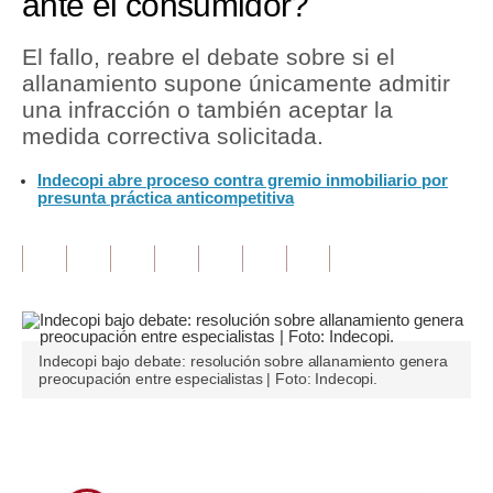
ante el consumidor?
Tu Dinero
El fallo, reabre el debate sobre si el
allanamiento supone únicamente admitir
Finanzas Personales
una infracción o también aceptar la
Inmobiliarias
medida correctiva solicitada.
Plus G
Indecopi abre proceso contra gremio inmobiliario por
presunta práctica anticompetitiva
Opinión
Editorial
Pregunta de hoy
Blogs
Indecopi bajo debate: resolución sobre allanamiento genera
preocupación entre especialistas | Foto: Indecopi.
Tendencias
Lujo
Únete a nuestro canal
Viajes