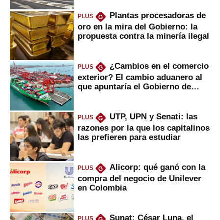
Plantas procesadoras de
PLUS
G
oro en la mira del Gobierno: la
propuesta contra la minería ilegal
¿Cambios en el comercio
PLUS
G
exterior? El cambio aduanero al
que apuntaría el Gobierno de
Fujimori
UTP, UPN y Senati: las
PLUS
G
razones por la que los capitalinos
las prefieren para estudiar
Alicorp: qué ganó con la
PLUS
G
compra del negocio de Unilever
en Colombia
Sunat: César Luna, el
PLUS
G