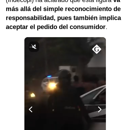
Notas Contratadas
más allá del simple reconocimiento de
responsabilidad, pues también implica
Podcast
aceptar el pedido del consumidor
.
Gestión TV
Videos
Fotogalerías
gestion.pe
¿quiénes
Somos?
Términos
Y
Condiciones
Política
De
Privacidad