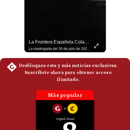
Politica
De
Cookies
Preguntas
Frecuentes
Tragedia En Tailandia: Joven De 14 Años Ataca A Su Familia Y Colegio | Gestión Mundo
La Frontera Española Colapsa ¿Qué Está Pasando En Ceuta? | Gestión Mundo
Un adolescente de 14 años mató a sus abuelos y luego atacó su colegio de secundaria en Tailandia, dejando cinco fallecidos adicionales y más de 30 heridos antes de quitarse la vida. Según las autoridades y el primer ministro Anutin Charnvirakul, el hecho habría sido motivado por estrés académico extremo. El suceso reabre el debate sobre la alta posesión de armas de fuego en el país asiático. #Tailandia #Noticias #UltimaHora #NoticiasInternacionales #Shorts 👉 Suscríbete y activa la campana para no perderte nuestro análisis diario. 🌎 Síguenos en nuestras redes sociales: 📌 Web oficial: https://gestion.pe/mundo/ 📌 LinkedIn: http://bit.ly/3HYIET0 📌 X (Twitter): http://bit.ly/4noZtX9 📌 TikTok: http://bit.ly/4evB6TO
La madrugada del 30 de julio de 2026 marcó un antes y un después en el Estrecho de Gibraltar. En cuestión de horas, cerca de 72.000 migrantes marroquíes ingresaron al territorio español de Ceuta, desbordando por completo a una ciudad de apenas 85.000 habitantes. En este video, explicamos los detalles de la emergencia humana y las ramificaciones geopolíticas del conflicto: la trampa de los rumores en redes sociales, el rol de Marruecos, el acercamiento de España a Argelia y la respuesta de la Unión Europea ante las amenazas de suspensión del Tratado Schengen. #Ceuta #España #Marruecos #Geopolitica #PedroSanchez #NoticiasInternacionales #Schengen #Europa #CrisisMigratoria 👉 Suscríbete y activa la campana para no perderte nuestro análisis diario. 🌎 Síguenos en nuestras redes sociales: 📌 Web oficial: https://gestion.pe/mundo/ 📌 LinkedIn: http://bit.ly/3HYIET0 📌 X (Twitter): http://bit.ly/4noZtX9 📌 TikTok: http://bit.ly/4evB6TO