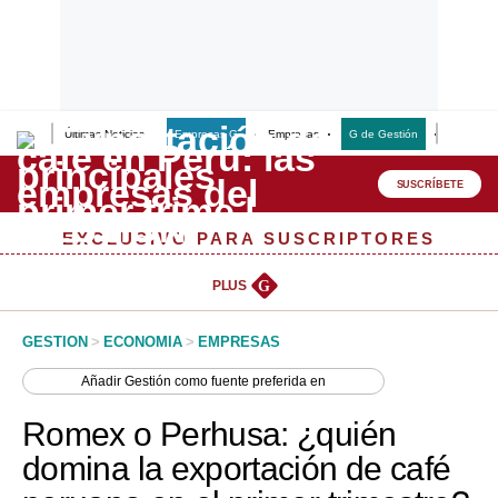
Últimas Noticias
Empresas G
Empresas
G de Gestión
Finanzas
Lo último
Peru Quiosco
SUSCRÍBETE
Portada
EXCLUSIVO PARA SUSCRIPTORES
Empresas
PLUS
G
Management & Empleo
GESTION
>
ECONOMIA
>
EMPRESAS
Economía
Añadir
Gestión
como fuente preferida en
Mercados
Romex o Perhusa: ¿quién
Perú
domina la exportación de café
Política