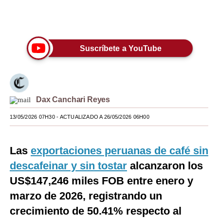
Moda
Únete a nuestro canal
Estilos
Suscríbete a YouTube
Mundo
EEUU
México
Dax Canchari Reyes
España
13/05/2026 07H30
- ACTUALIZADO A 26/05/2026 06H00
Internacional
Las
exportaciones peruanas de café sin
Tecnología
descafeinar y sin tostar
alcanzaron los
Club del Suscriptor
US$147,246 miles FOB entre enero y
Mix
marzo de 2026, registrando un
crecimiento de 50.41% respecto al
G de Gestión