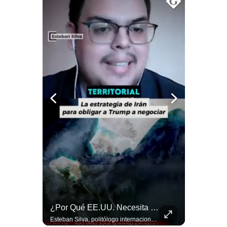
Politica
De
Cookies
Preguntas
Frecuentes
Abelardo De La Espriella Se Reúne Con Javier Milei En Cali | Gestión Mundo
¿Por Qué EE.UU. Necesita Desesperadamente Al Golfo? | Gestión Mundo
El presidente electo de Colombia, Abelardo de la Espriella, sostuvo una reunión bilateral en Cali con el mandatario argentino Javier Milei. El encuentro se dio pocas horas antes de la ceremonia de investidura presidencial para el periodo 2026-2030, marcando el inicio de una nueva alianza estratégica regional. #DeLaEspriella #JavierMilei #Colombia #Argentina #PoliticaLatina #Shorts 👉 Suscríbete y activa la campana para no perderte nuestro análisis diario. 🌎 Síguenos en nuestras redes sociales: 📌 Web oficial: https://gestion.pe/mundo/ 📌 LinkedIn: http://bit.ly/3HYIET0 📌 X (Twitter): http://bit.ly/4noZtX9 📌 TikTok: http://bit.ly/4evB6TO
Esteban Silva, politólogo internacional, explica que Estados Unidos necesita el apoyo territorial y marítimo de sus aliados del Golfo para operar cerca de Irán. Según su análisis, Teherán busca amenazar su estabilidad energética y económica para que estos gobiernos presionen a Washington y lo obliguen a negociar. #Iran #EEUU #Geopolitica #NoticiasInternacionales #Shorts 👉 Suscríbete y activa la campana para no perderte nuestro análisis diario. 🌎 Síguenos en nuestras redes sociales: 📌 Web oficial: https://gestion.pe/mundo/ 📌 LinkedIn: http://bit.ly/3HYIET0 📌 X (Twitter): http://bit.ly/4noZtX9 📌 TikTok: http://bit.ly/4evB6TO