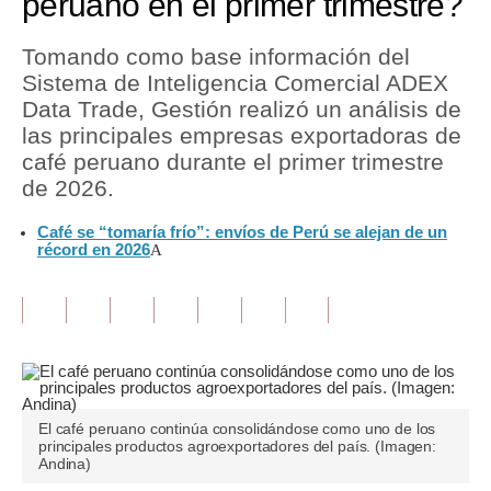
peruano en el primer trimestre?
Tu Dinero
Tomando como base información del
Sistema de Inteligencia Comercial ADEX
Finanzas Personales
Data Trade, Gestión realizó un análisis de
Inmobiliarias
las principales empresas exportadoras de
café peruano durante el primer trimestre
Plus G
de 2026.
Opinión
Café se “tomaría frío”: envíos de Perú se alejan de un
récord en 2026
A
Editorial
Pregunta de hoy
Blogs
Tendencias
El café peruano continúa consolidándose como uno de los
Lujo
principales productos agroexportadores del país. (Imagen:
Andina)
Viajes