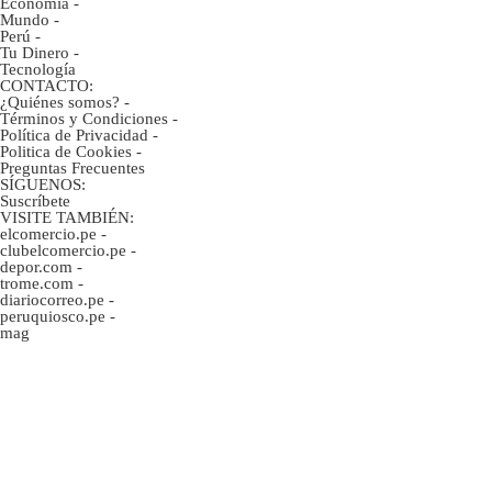
Economía
-
Mundo
-
Perú
-
Tu Dinero
-
Tecnología
CONTACTO:
¿Quiénes somos?
-
Términos y Condiciones
-
Política de Privacidad
-
Politica de Cookies
-
Preguntas Frecuentes
SÍGUENOS:
Suscríbete
VISITE TAMBIÉN:
elcomercio.pe
-
clubelcomercio.pe
-
depor.com
-
trome.com
-
diariocorreo.pe
-
peruquiosco.pe
-
mag