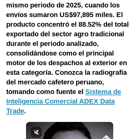
mismo periodo de 2025, cuando los
Notas Contratadas
envíos sumaron US$97,895 miles. El
Podcast
producto concentró el 88.52% del total
Gestión TV
exportado del sector agro tradicional
durante el periodo analizado,
Videos
consolidándose como el principal
Fotogalerías
motor de los despachos al exterior en
esta categoría. Conozca la radiografía
del mercado cafetero peruano,
gestion.pe
tomando como fuente el
Sistema de
¿quiénes
Somos?
Inteligencia Comercial ADEX Data
Términos
Trade
.
Y
Condiciones
Política
De
Privacidad