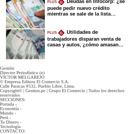
Deudas en Infocorp: ¿se
PLUS
G
puede pedir nuevo crédito
mientras se sale de la lista
negra?
Utilidades de
PLUS
G
trabajadores disparan venta de
casas y autos, ¿cómo amasan
tanta liquidez?
Gestión
Director Periodístico (e)
VÍCTOR MELGAREJO
© Empresa Editora El Comercio S.A.
Calle Paracas #532, Pueblo Libre, Lima.
Copyright© | Gestion.pe | Grupo El Comercio | Todos los derechos
reservados
SECCIONES:
Portada
-
Economía
-
Mundo
-
Perú
-
Tu Dinero
-
Tecnología
CONTACTO: