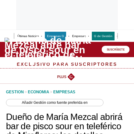
Últimas Noticias
Empresas G
Empresas
G de Gestión
Finanzas
Lo último
Peru Quiosco
SUSCRÍBETE
Portada
EXCLUSIVO PARA SUSCRIPTORES
Empresas
PLUS
G
Management & Empleo
GESTION
>
ECONOMIA
>
EMPRESAS
Economía
Añadir
Gestión
como fuente preferida en
Mercados
Dueño de María Mezcal abrirá
Perú
bar de pisco sour en teleférico
Política