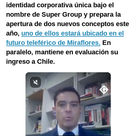
identidad corporativa única bajo el
Notas Contratadas
nombre de Super Group y prepara la
Podcast
apertura de dos nuevos conceptos este
Gestión TV
año,
uno de ellos estará ubicado en el
futuro teleférico de Miraflores.
En
Videos
paralelo, mantiene en evaluación su
Fotogalerías
ingreso a Chile.
gestion.pe
¿quiénes
Somos?
Términos
Y
Condiciones
Política
De
Privacidad