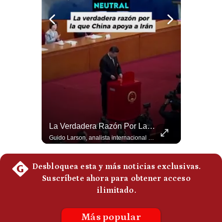
Politica
De
Cookies
Preguntas
Frecuentes
La Frontera Española Colapsa ¿Qué Está Pasando En Ceuta? | Gestión Mundo
La Verdadera Razón Por La Que China Apoya A Irán | Gestión Mundo
La madrugada del 30 de julio de 2026 marcó un antes y un después en el Estrecho de Gibraltar. En cuestión de horas, cerca de 72.000 migrantes marroquíes ingresaron al territorio español de Ceuta, desbordando por completo a una ciudad de apenas 85.000 habitantes. En este video, explicamos los detalles de la emergencia humana y las ramificaciones geopolíticas del conflicto: la trampa de los rumores en redes sociales, el rol de Marruecos, el acercamiento de España a Argelia y la respuesta de la Unión Europea ante las amenazas de suspensión del Tratado Schengen. #Ceuta #España #Marruecos #Geopolitica #PedroSanchez #NoticiasInternacionales #Schengen #Europa #CrisisMigratoria 👉 Suscríbete y activa la campana para no perderte nuestro análisis diario. 🌎 Síguenos en nuestras redes sociales: 📌 Web oficial: https://gestion.pe/mundo/ 📌 LinkedIn: http://bit.ly/3HYIET0 📌 X (Twitter): http://bit.ly/4noZtX9 📌 TikTok: http://bit.ly/4evB6TO
Guido Larson, analista internacional explica que la guerra no puede entenderse únicamente como un enfrentamiento entre Estados Unidos e Irán, sino también dentro de la competencia global entre Washington y Pekín. El analista sostiene que China mantiene su relación petrolera con Irán y que le interesa que Estados Unidos consuma recursos y pierda influencia. 🚀 ¿Quieres entender el mundo sin ruido? Únete a nuestra comunidad y forma parte del cambio. #GestiónNewsroomLive #NoticiasGlobales #AnálisisGeopolítico #EconomíaMundial #IA #Geopolítica #LatinosEnUSA #NoticiasEnEspañol 👉 Suscríbete y activa la campana para no perderte nuestro análisis diario. 🌎 Síguenos en nuestras redes sociales: 📌 Web oficial: https://gestion.pe/mundo/ 📌 LinkedIn: http://bit.ly/3HYIET0 📌 X (Twitter): http://bit.ly/4noZtX9 📌 TikTok: http://bit.ly/4evB6TO