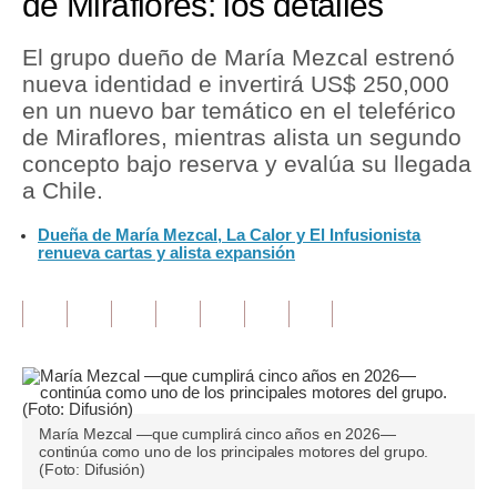
de Miraflores: los detalles
Tu Dinero
El grupo dueño de María Mezcal estrenó
nueva identidad e invertirá US$ 250,000
Finanzas Personales
en un nuevo bar temático en el teleférico
Inmobiliarias
de Miraflores, mientras alista un segundo
concepto bajo reserva y evalúa su llegada
Plus G
a Chile.
Opinión
Dueña de María Mezcal, La Calor y El Infusionista
renueva cartas y alista expansión
Editorial
Pregunta de hoy
Blogs
Tendencias
María Mezcal —que cumplirá cinco años en 2026—
Lujo
continúa como uno de los principales motores del grupo.
(Foto: Difusión)
Viajes