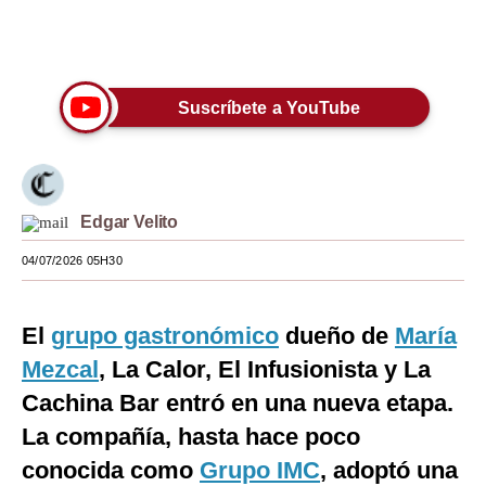
Moda
Únete a nuestro canal
Estilos
Suscríbete a YouTube
Mundo
EEUU
México
Edgar Velito
España
04/07/2026 05H30
Internacional
El
grupo gastronómico
dueño de
María
Tecnología
Mezcal
, La Calor, El Infusionista y La
Club del Suscriptor
Cachina Bar entró en una nueva etapa.
Mix
La compañía, hasta hace poco
conocida como
G de Gestión
Grupo IMC
, adoptó una