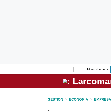
Lo último
Peru Quiosco
Portada
Empresas
Management & Empleo
Economía
Últimas Noticias
Mercados
Perú
Política
GESTION
>
ECONOMIA
>
EMPRESA
Tu Dinero