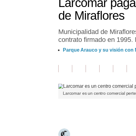
Larcomar pagar
Finanzas Personales
de Miraflores
Inmobiliarias
Municipalidad de Miraflor
Plus G
contrato firmado en 1995. 
Opinión
Parque Arauco y su visión con 
Editorial
Pregunta de hoy
Blogs
Larcomar es un centro comercial perte
Tendencias
Lujo
Únete a nuestro canal
Viajes
Moda