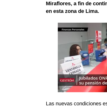
Miraflores, a fin de con
Podcast
en esta zona de Lima.
Gestión TV
Videos
Fotogalerías
gestion.pe
¿quiénes
Somos?
Términos
Y
Condiciones
Política
De
Privacidad
Las nuevas condiciones es
Politica