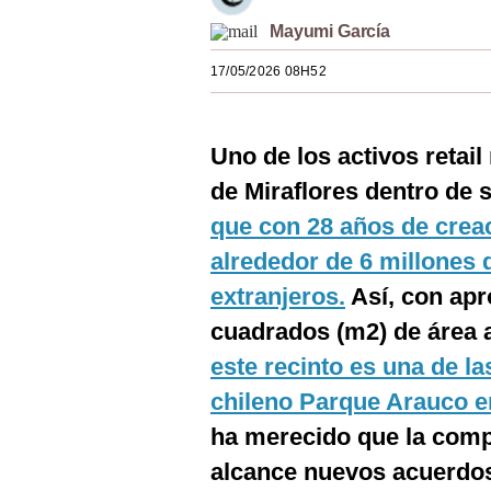
Estilos
Mayumi García
Mundo
17/05/2026 08H52
EEUU
Uno de los activos retail
México
de Miraflores dentro de su
España
que con 28 años de creac
Internacional
alrededor de 6 millones 
Tecnología
extranjeros.
Así, con ap
cuadrados (m2) de área 
Club del Suscriptor
este recinto es una de l
Mix
chileno Parque Arauco e
G de Gestión
ha merecido que la comp
Notas Contratadas
alcance nuevos acuerdos