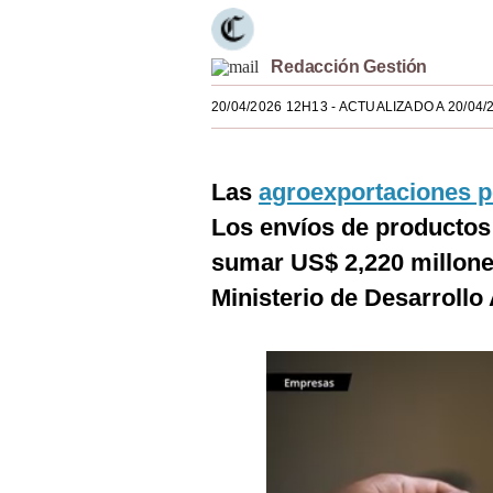
Estilos
Mundo
Redacción Gestión
20/04/2026 12H13
- ACTUALIZADO A 20/04/
EEUU
México
Las
agroexportaciones 
España
Los envíos de productos 
Internacional
sumar US$ 2,220 millones
Tecnología
Ministerio de Desarrollo 
Club del Suscriptor
Mix
G de Gestión
Notas Contratadas