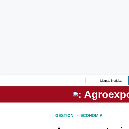
Lo último
Peru Quiosco
Portada
Empresas
Management & Empleo
Economía
Últimas Noticias
Mercados
Perú
Política
GESTION
>
ECONOMIA
Tu Dinero