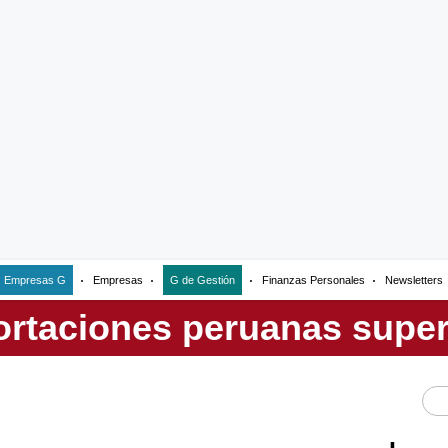
Empresas G
Empresas
G de Gestión
Finanzas Personales
Newsletters