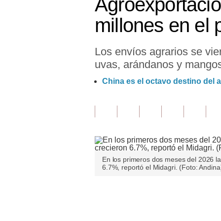
Agroexportaci
Finanzas Personales
millones en el 
Inmobiliarias
Los envíos agrarios se vi
Plus G
uvas, arándanos y mangos
Opinión
China es el octavo destino del
Editorial
Pregunta de hoy
Blogs
Tendencias
En los primeros dos meses del 2026 la
6.7%, reportó el Midagri. (Foto: Andina
Lujo
Viajes
Únete a nuestro canal
Moda