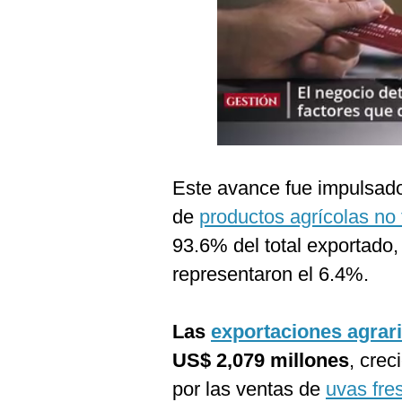
Podcast
Gestión TV
Videos
Fotogalerías
Este avance fue impulsado
gestion.pe
de
productos agrícolas no 
¿quiénes
93.6% del total exportado,
Somos?
representaron el 6.4%.
Términos
Y
Condiciones
Las
exportaciones agrar
Política
De
US$ 2,079 millones
, cre
Privacidad
por las ventas de
uvas fre
Politica