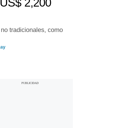
 US$ 2,200
 no tradicionales, como
cay