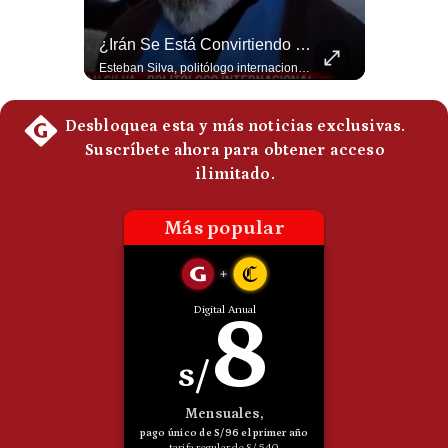
Politica
De
La Frontera Española Colapsa ¿Qué Está Pasando En Ceuta? | Gestión Mundo
¿Irán Se Está Convirtiendo En Un Régimen Militar? | #radar24
Cookies
La madrugada del 30 de julio de 2026 marcó un antes y un después en el Estrecho de Gibraltar. En cuestión de horas, cerca de 72.000 migrantes marroquíes ingresaron al territorio español de Ceuta, desbordando por completo a una ciudad de apenas 85.000 habitantes. En este video, explicamos los detalles de la emergencia humana y las ramificaciones geopolíticas del conflicto: la trampa de los rumores en redes sociales, el rol de Marruecos, el acercamiento de España a Argelia y la respuesta de la Unión Europea ante las amenazas de suspensión del Tratado Schengen. #Ceuta #España #Marruecos #Geopolitica #PedroSanchez #NoticiasInternacionales #Schengen #Europa #CrisisMigratoria 👉 Suscríbete y activa la campana para no perderte nuestro análisis diario. 🌎 Síguenos en nuestras redes sociales: 📌 Web oficial: https://gestion.pe/mundo/ 📌 LinkedIn: http://bit.ly/3HYIET0 📌 X (Twitter): http://bit.ly/4noZtX9 📌 TikTok: http://bit.ly/4evB6TO
Esteban Silva, politólogo internacional, señala que algunos analistas consideran que la estructura religiosa iraní estaría sirviendo para sostener el poder de una cúpula militar. Explica que la Guardia Revolucionaria está aumentando su influencia sobre la seguridad, las decisiones estratégicas y hasta asuntos económicos como el estrecho de Ormuz. #Iran #GuardiaRevolucionaria #Geopolitica #NoticiasInternacionales #Shorts 👉 Suscríbete y activa la campana para no perderte nuestro análisis diario. 🌎 Síguenos en nuestras redes sociales: 📌 Web oficial: https://gestion.pe/mundo/ 📌 LinkedIn: http://bit.ly/3HYIET0 📌 X (Twitter): http://bit.ly/4noZtX9 📌 TikTok: http://bit.ly/4evB6TO
Preguntas
Frecuentes