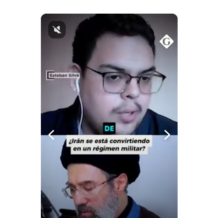
Notas Contratadas
Podcast
Gestión TV
Videos
Fotogalerías
gestion.pe
¿quiénes
Somos?
Términos
Y
Condiciones
Política
De
Privacidad