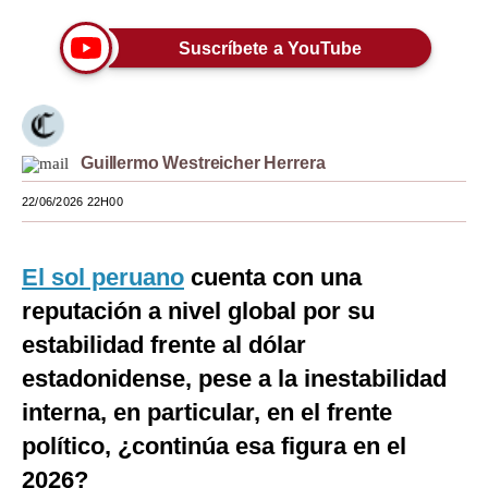
Moda
Suscríbete a YouTube
Estilos
Mundo
EEUU
Guillermo Westreicher Herrera
22/06/2026 22H00
México
España
El sol peruano
cuenta con una
Internacional
reputación a nivel global por su
Tecnología
estabilidad frente al dólar
estadonidense, pese a la inestabilidad
Club del Suscriptor
interna, en particular, en el frente
Mix
político, ¿continúa esa figura en el
G de Gestión
2026?