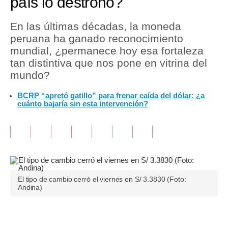
país lo destronó?
Tu Dinero
En las últimas décadas, la moneda
peruana ha ganado reconocimiento
Finanzas Personales
mundial, ¿permanece hoy esa fortaleza
Inmobiliarias
tan distintiva que nos pone en vitrina del
mundo?
Plus G
BCRP “apretó gatillo” para frenar caída del dólar: ¿a
Opinión
cuánto bajaría sin esta intervención?
Editorial
Pregunta de hoy
Blogs
El tipo de cambio cerró el viernes en S/ 3.3830 (Foto:
Tendencias
Andina)
Lujo
Únete a nuestro canal
Viajes