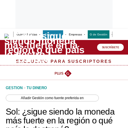
Últimas Noticias
Empresas G
Empresas
G de Gestión
Finanzas
Lo último
Peru Quiosco
SUSCRÍBETE
Portada
EXCLUSIVO PARA SUSCRIPTORES
Empresas
PLUS
G
Management & Empleo
GESTION
>
TU DINERO
Economía
Añadir
Gestión
como fuente preferida en
Mercados
Sol: ¿sigue siendo la moneda
Perú
más fuerte en la región o qué
Política