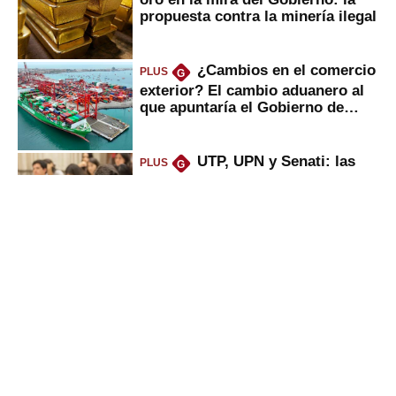
propuesta contra la minería ilegal
¿Cambios en el comercio
PLUS
G
exterior? El cambio aduanero al
que apuntaría el Gobierno de
Fujimori
UTP, UPN y Senati: las
PLUS
G
razones por la que los capitalinos
las prefieren para estudiar
Alicorp: qué ganó con la
PLUS
G
compra del negocio de Unilever
en Colombia
Sunat: César Luna, el
PLUS
G
primer jefe en Gobierno de
Fujimori, ¿qué 4 tareas se