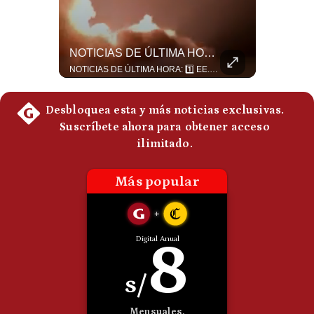
Politica
De
Cookies
El FRACASO Militar Más Caro De Medio Oriente | #radar24
NOTICIAS DE ÚLTIMA HORA: EE.UU. Se Queda Sin Misiles En Medio Oriente
Preguntas
El internacionalista Roberto Heimovits señaló que Arabia Saudita posee armamento avanzado comprado por decenas de miles de millones de dólares. Sin embargo, recuerda que combatió durante siete años contra los hutíes sin conseguir derrotarlos, pese a la enorme diferencia de poder militar. #ArabiaSaudita #Hutíes #RobertoHeimovits #Geopolítica #Guerra #NoticiasInternacionales #Shorts 👉 Suscríbete y activa la campana para no perderte nuestro análisis diario. 🌎 Síguenos en nuestras redes sociales: 📌 Web oficial: https://gestion.pe/mundo/ 📌 LinkedIn: http://bit.ly/3HYIET0 📌 X (Twitter): http://bit.ly/4noZtX9 📌 TikTok: http://bit.ly/4evB6TO
NOTICIAS DE ÚLTIMA HORA: 1️⃣ EE.UU.: Habría gastado casi el 80% de sus misiles más avanzados (THAAD), un factor clave en las decisiones de Donald Trump frente a Irán. 2️⃣ Argentina y Brasil: Tensión diplomática escala; Brasil solicita el regreso del embajador argentino tras fuertes declaraciones de Javier Milei. 3️⃣ México: Asesinan al influencer César Gastélum a balazos durante una transmisión en vivo en Culiacán, Sinaloa. 4️⃣ Alemania: Ataque con dron explosivo obliga a suspender el aeropuerto de Leipzig, punto logístico clave de la OTAN para enviar material a Ucrania. ¿Qué noticia te parece la más impactante del día? ¡Te leo en los comentarios! 👇 #EEUU #JavierMilei #CesarGastelum #Alemania #Noticias #UltimaHora #NoticiasDelDia 🚀 ¿Quieres entender el mundo sin ruido? Únete a nuestra comunidad y forma parte del cambio. #GestiónNewsroomLive #NoticiasGlobales #AnálisisGeopolítico #EconomíaMundial #IA #Geopolítica #LatinosEnUSA #NoticiasEnEspañol 👉 Suscríbete y activa la campana para no perderte nuestro análisis diario. 🌎 Síguenos en nuestras redes sociales: 📌 Web oficial: https://gestion.pe/mundo/ 📌 LinkedIn: http://bit.ly/3HYIET0 📌 X (Twitter): http://bit.ly/4noZtX9 📌 TikTok: http://bit.ly/4evB6TO
Frecuentes