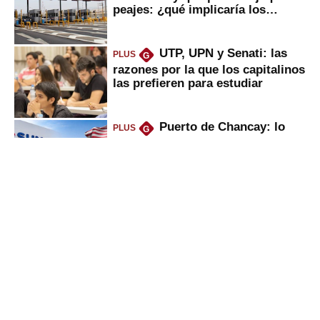
peajes: ¿qué implicaría los
usuarios?
UTP, UPN y Senati: las
PLUS
G
razones por la que los capitalinos
las prefieren para estudiar
Puerto de Chancay: lo
PLUS
G
que trae la marcha blanca por
uso de tecnología de EE.UU. en
mercancías
Keiko anuncia “shock”
PLUS
G
ferroviario: terminar Línea 2 y
ejecutar la 3, 4, 5 y 6; ¿habrá
avances?
Bancos se pondrán duros
PLUS
G
con empresas por culpa de El
Niño, ¿por qué será bueno para
ahorristas?