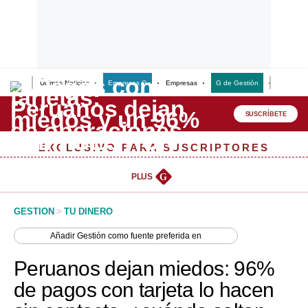
Últimas Noticias
Empresas G
Empresas
G de Gestión
Finanzas
Lo último
Peru Quiosco
SUSCRÍBETE
Portada
EXCLUSIVO PARA SUSCRIPTORES
Empresas
PLUS
G
Management & Empleo
GESTION
>
TU DINERO
Economía
Añadir
Gestión
como fuente preferida en
Mercados
Peruanos dejan miedos: 96%
Perú
de pagos con tarjeta lo hacen
Política