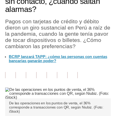
sin contacto, ¿cuándo saltan
alarmas?
Tu Dinero
Finanzas Personales
Pagos con tarjetas de crédito y débito
dieron un giro sustancial en Perú a raíz de
Inmobiliarias
la pandemia, cuando la gente tenía pavor
de tocar dispositivos o billetes. ¿Cómo
Plus G
cambiaron las preferencias?
Opinión
BCRP lanzará TAPP: ¿cómo las personas con cuentas
bancarias ganarán poder?
Editorial
Pregunta de hoy
Blogs
Tendencias
Lujo
De las operaciones en los puntos de venta, el 36%
corresponde a transacciones con QR, según Niubiz. (Foto:
iStock)
Viajes