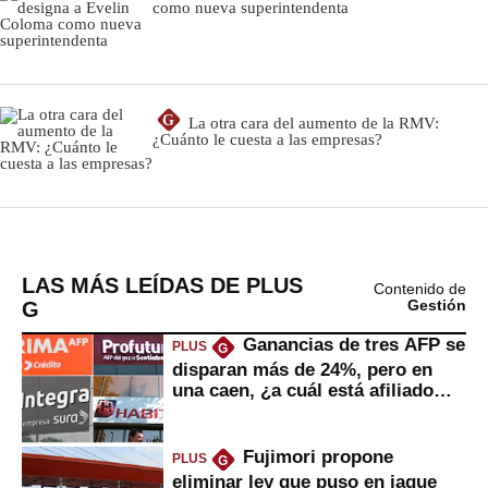
LAS MÁS LEÍDAS DE PLUS
Contenido de
G
Gestión
Ganancias de tres AFP se
PLUS
G
disparan más de 24%, pero en
una caen, ¿a cuál está afiliado
usted?
Fujimori propone
PLUS
G
eliminar ley que puso en jaque