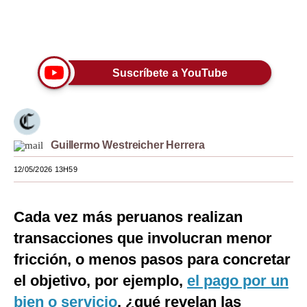
Moda
Únete a nuestro canal
Estilos
Suscríbete a YouTube
Mundo
EEUU
México
Guillermo Westreicher Herrera
España
12/05/2026 13H59
Internacional
Tecnología
Cada vez más peruanos realizan
transacciones que involucran menor
Club del Suscriptor
fricción, o menos pasos para concretar
Mix
el objetivo, por ejemplo,
el pago por un
G de Gestión
bien o servicio
, ¿qué revelan las