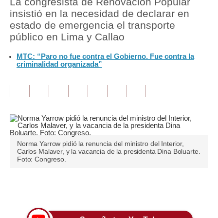
La congresista de Renovación Popular
insistió en la necesidad de declarar en
Tu Dinero
estado de emergencia el transporte
público en Lima y Callao
Finanzas Personales
MTC: “Paro no fue contra el Gobierno. Fue contra la
Inmobiliarias
criminalidad organizada”
Plus G
Opinión
Editorial
Pregunta de hoy
Norma Yarrow pidió la renuncia del ministro del Interior,
Carlos Malaver, y la vacancia de la presidenta Dina Boluarte.
Blogs
Foto: Congreso.
Tendencias
Únete a nuestro canal
Lujo
Viajes