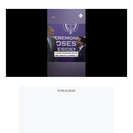
Notas Contratadas
Podcast
Gestión TV
Videos
Fotogalerías
gestion.pe
¿quiénes
Somos?
Términos
Y
Condiciones
Política
De
Privacidad