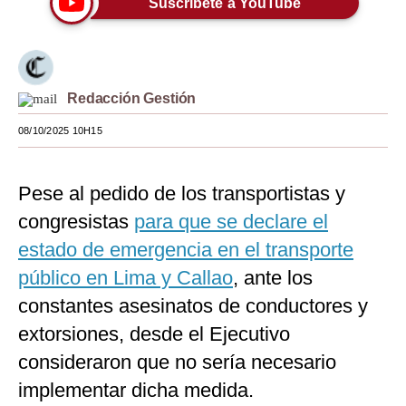
Suscríbete a YouTube
Moda
Estilos
Redacción Gestión
Mundo
08/10/2025 10H15
EEUU
México
Pese al pedido de los transportistas y
España
congresistas
para que se declare el
Internacional
estado de emergencia en el transporte
público en Lima y Callao
, ante los
Tecnología
constantes asesinatos de conductores y
Club del Suscriptor
extorsiones, desde el Ejecutivo
Mix
consideraron que no sería necesario
implementar dicha medida.
G de Gestión