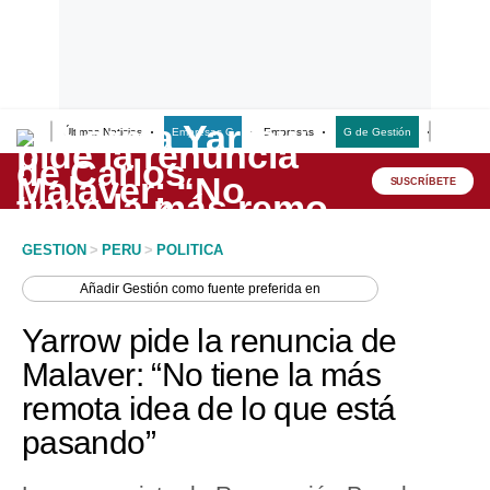
Últimas Noticias
Empresas G
Empresas
G de Gestión
Finanzas
Lo último
Peru Quiosco
SUSCRÍBETE
Portada
GESTION
>
PERU
>
POLITICA
Empresas
Añadir
Gestión
como fuente preferida en
Management & Empleo
Yarrow pide la renuncia de
Economía
Malaver: “No tiene la más
remota idea de lo que está
Mercados
pasando”
Perú
Política