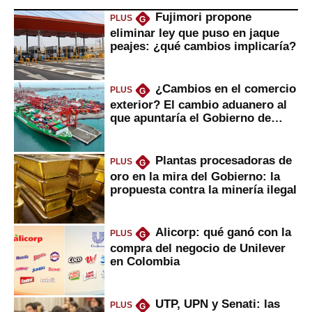
Fujimori propone
PLUS
G
eliminar ley que puso en jaque
peajes: ¿qué cambios implicaría?
¿Cambios en el comercio
PLUS
G
exterior? El cambio aduanero al
que apuntaría el Gobierno de
Fujimori
Plantas procesadoras de
PLUS
G
oro en la mira del Gobierno: la
propuesta contra la minería ilegal
Alicorp: qué ganó con la
PLUS
G
compra del negocio de Unilever
en Colombia
UTP, UPN y Senati: las
PLUS
G