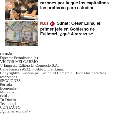
razones por la que los capitalinos
las prefieren para estudiar
Sunat: César Luna, el
PLUS
G
primer jefe en Gobierno de
Fujimori, ¿qué 4 tareas se
marcan urgentes?
Gestión
Director Periodístico (e)
VÍCTOR MELGAREJO
© Empresa Editora El Comercio S.A.
Calle Paracas #532, Pueblo Libre, Lima.
Copyright© | Gestion.pe | Grupo El Comercio | Todos los derechos
reservados
SECCIONES:
Portada
-
Economía
-
Mundo
-
Perú
-
Tu Dinero
-
Tecnología
CONTACTO:
¿Quiénes somos?
-