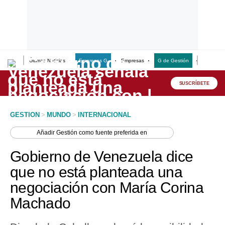
Últimas Noticias
Empresas G
Empresas
G de Gestión
Finanzas
Lo último
Peru Quiosco
SUSCRÍBETE
Portada
GESTION
>
MUNDO
>
INTERNACIONAL
Empresas
Añadir
Gestión
como fuente preferida en
Management & Empleo
Gobierno de Venezuela dice
Economía
que no está planteada una
negociación con María Corina
Mercados
Machado
Perú
Política