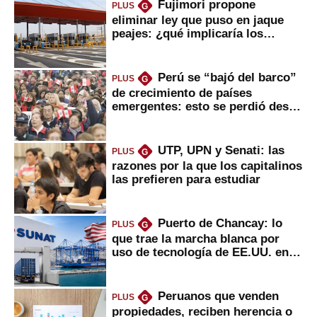
Fujimori propone
PLUS
G
eliminar ley que puso en jaque
peajes: ¿qué implicaría los
usuarios?
Perú se “bajó del barco”
PLUS
G
de crecimiento de países
emergentes: esto se perdió desde
2022
UTP, UPN y Senati: las
PLUS
G
razones por la que los capitalinos
las prefieren para estudiar
Puerto de Chancay: lo
PLUS
G
que trae la marcha blanca por
uso de tecnología de EE.UU. en
mercancías
Peruanos que venden
PLUS
G
propiedades, reciben herencia o