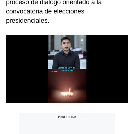
proceso de diálogo orientado a la
Notas Contratadas
convocatoria de elecciones
Podcast
presidenciales.
Gestión TV
Videos
Fotogalerías
gestion.pe
¿quiénes
Somos?
Términos
Y
Condiciones
Política
De
Privacidad