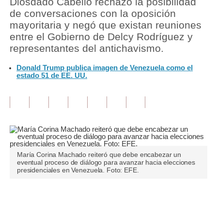
Diosdado Cabello rechazó la posibilidad
de conversaciones con la oposición
Tu Dinero
mayoritaria y negó que existan reuniones
entre el Gobierno de Delcy Rodríguez y
Finanzas Personales
representantes del antichavismo.
Inmobiliarias
Donald Trump publica imagen de Venezuela como el
estado 51 de EE. UU.
Plus G
Opinión
Editorial
Pregunta de hoy
Blogs
María Corina Machado reiteró que debe encabezar un
eventual proceso de diálogo para avanzar hacia elecciones
presidenciales en Venezuela. Foto: EFE.
Tendencias
Lujo
Únete a nuestro canal
Viajes