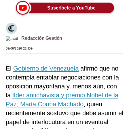
Suscríbete a YouTube
Moda
Estilos
Mundo
Redacción Gestión
EEUU
09/06/2026 22H09
México
España
El
Gobierno de Venezuela
afirmó que no
contempla entablar negociaciones con la
Internacional
oposición mayoritaria y, menos aún, con
Tecnología
la
líder antichavista y premio Nobel de la
Club del Suscriptor
Paz, María Corina Machado
, quien
recientemente sostuvo que debe asumir el
Mix
papel de interlocutora en un eventual
G de Gestión