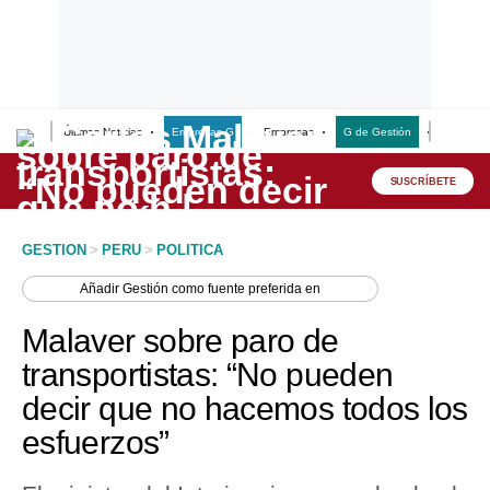
Últimas Noticias
Empresas G
Empresas
G de Gestión
Finanzas
Lo último
Peru Quiosco
SUSCRÍBETE
Portada
GESTION
>
PERU
>
POLITICA
Empresas
Añadir
Gestión
como fuente preferida en
Management & Empleo
Malaver sobre paro de
Economía
transportistas: “No pueden
decir que no hacemos todos los
Mercados
esfuerzos”
Perú
Política