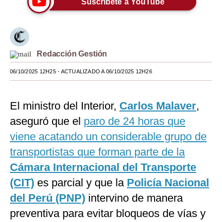
Suscríbete a YouTube
Moda
Estilos
Redacción Gestión
Mundo
06/10/2025 12H25
- ACTUALIZADO A 06/10/2025 12H26
EEUU
México
El ministro del Interior,
Carlos Malaver
,
España
aseguró que el
paro de 24 horas que
Internacional
viene acatando un considerable grupo de
transportistas que forman parte de la
Tecnología
Cámara Internacional del Transporte
Club del Suscriptor
(CIT)
es parcial y que la
Policía Nacional
Mix
del Perú (PNP)
intervino de manera
preventiva para evitar bloqueos de vías y
G de Gestión