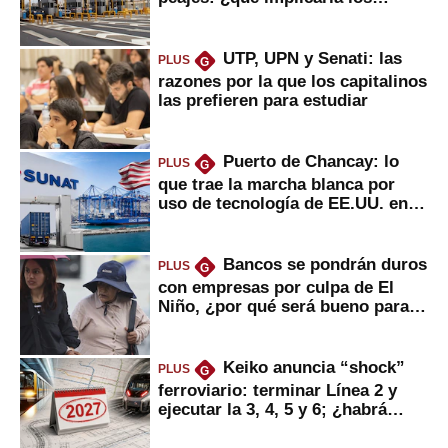
usuarios?
UTP, UPN y Senati: las
PLUS
G
razones por la que los capitalinos
las prefieren para estudiar
Puerto de Chancay: lo
PLUS
G
que trae la marcha blanca por
uso de tecnología de EE.UU. en
mercancías
Bancos se pondrán duros
PLUS
G
con empresas por culpa de El
Niño, ¿por qué será bueno para
ahorristas?
Keiko anuncia “shock”
PLUS
G
ferroviario: terminar Línea 2 y
ejecutar la 3, 4, 5 y 6; ¿habrá
avances?