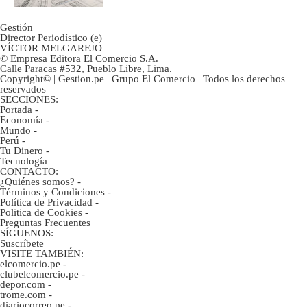
Gestión
Director Periodístico (e)
VÍCTOR MELGAREJO
© Empresa Editora El Comercio S.A.
Calle Paracas #532, Pueblo Libre, Lima.
Copyright© | Gestion.pe | Grupo El Comercio | Todos los derechos
reservados
SECCIONES:
Portada
-
Economía
-
Mundo
-
Perú
-
Tu Dinero
-
Tecnología
CONTACTO:
¿Quiénes somos?
-
Términos y Condiciones
-
Política de Privacidad
-
Politica de Cookies
-
Preguntas Frecuentes
SÍGUENOS:
Suscríbete
VISITE TAMBIÉN:
elcomercio.pe
-
clubelcomercio.pe
-
depor.com
-
trome.com
-
diariocorreo.pe
-