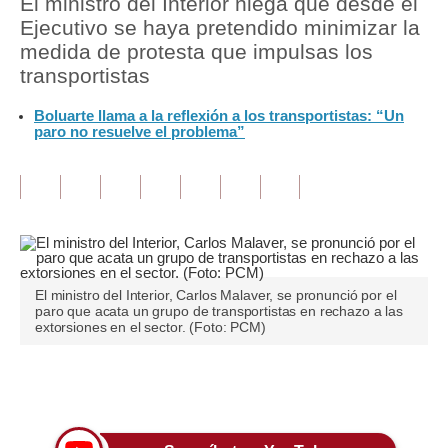
El ministro del Interior niega que desde el
Ejecutivo se haya pretendido minimizar la
Tu Dinero
medida de protesta que impulsas los
transportistas
Finanzas Personales
Boluarte llama a la reflexión a los transportistas: “Un
Inmobiliarias
paro no resuelve el problema”
Plus G
Opinión
Editorial
Pregunta de hoy
El ministro del Interior, Carlos Malaver, se pronunció por el
paro que acata un grupo de transportistas en rechazo a las
Blogs
extorsiones en el sector. (Foto: PCM)
Tendencias
Únete a nuestro canal
Lujo
Viajes