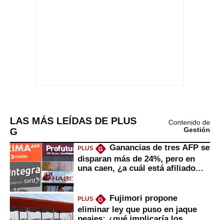
LAS MÁS LEÍDAS DE PLUS
Contenido de
G
Gestión
Ganancias de tres AFP se
PLUS
G
disparan más de 24%, pero en
una caen, ¿a cuál está afiliado
usted?
Fujimori propone
PLUS
G
eliminar ley que puso en jaque
peajes: ¿qué implicaría los