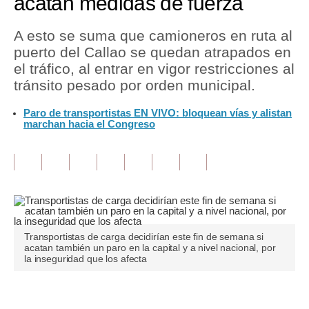
acatan medidas de fuerza
Tu Dinero
A esto se suma que camioneros en ruta al
puerto del Callao se quedan atrapados en
Finanzas Personales
el tráfico, al entrar en vigor restricciones al
Inmobiliarias
tránsito pesado por orden municipal.
Plus G
Paro de transportistas EN VIVO: bloquean vías y alistan
marchan hacia el Congreso
Opinión
Editorial
Pregunta de hoy
Blogs
Transportistas de carga decidirían este fin de semana si
Tendencias
acatan también un paro en la capital y a nivel nacional, por
la inseguridad que los afecta
Lujo
Viajes
Únete a nuestro canal