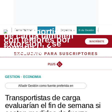
Últimas Noticias
Empresas G
Empresas
G de Gestión
Finanzas
Lo último
Peru Quiosco
SUSCRÍBETE
Portada
EXCLUSIVO PARA SUSCRIPTORES
Empresas
PLUS
G
Management & Empleo
GESTION
>
ECONOMIA
Economía
Añadir
Gestión
como fuente preferida en
Mercados
Transportistas de carga
Perú
evaluarían el fin de semana si
Política