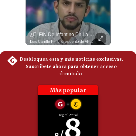
Politica
De
Cookies
Preguntas
Frecuentes
NOTICIAS DE ÚLTIMA HORA: EE.UU. Se Queda Sin Misiles En Medio Oriente
¿El FIN De Infantino En La FIFA? El Grave Pronóstico Sobre Su Renuncia | #EnClaveEconómica
NOTICIAS DE ÚLTIMA HORA: 1️⃣ EE.UU.: Habría gastado casi el 80% de sus misiles más avanzados (THAAD), un factor clave en las decisiones de Donald Trump frente a Irán. 2️⃣ Argentina y Brasil: Tensión diplomática escala; Brasil solicita el regreso del embajador argentino tras fuertes declaraciones de Javier Milei. 3️⃣ México: Asesinan al influencer César Gastélum a balazos durante una transmisión en vivo en Culiacán, Sinaloa. 4️⃣ Alemania: Ataque con dron explosivo obliga a suspender el aeropuerto de Leipzig, punto logístico clave de la OTAN para enviar material a Ucrania. ¿Qué noticia te parece la más impactante del día? ¡Te leo en los comentarios! 👇 #EEUU #JavierMilei #CesarGastelum #Alemania #Noticias #UltimaHora #NoticiasDelDia 🚀 ¿Quieres entender el mundo sin ruido? Únete a nuestra comunidad y forma parte del cambio. #GestiónNewsroomLive #NoticiasGlobales #AnálisisGeopolítico #EconomíaMundial #IA #Geopolítica #LatinosEnUSA #NoticiasEnEspañol 👉 Suscríbete y activa la campana para no perderte nuestro análisis diario. 🌎 Síguenos en nuestras redes sociales: 📌 Web oficial: https://gestion.pe/mundo/ 📌 LinkedIn: http://bit.ly/3HYIET0 📌 X (Twitter): http://bit.ly/4noZtX9 📌 TikTok: http://bit.ly/4evB6TO
Luis Carrillo Pinto, presidente de APEMD pronostica meses muy difíciles para Infantino y sostiene que una mayor presión de la UEFA, junto con nuevas investigaciones periodísticas, podría llevarlo a dimitir. También menciona renuncias internas y acusaciones de que el proyecto fue impulsado por una sola persona. #GianniInfantino #FIFA #UEFA #LuisCarrilloPinto #APEMD #Futbol #NoticiasDeportivas #Mundial #Shorts 👉 Suscríbete y activa la campana para no perderte nuestro análisis diario. 🌎 Síguenos en nuestras redes sociales: 📌 Web oficial: https://gestion.pe/mundo/ 📌 LinkedIn: http://bit.ly/3HYIET0 📌 X (Twitter): http://bit.ly/4noZtX9 📌 TikTok: http://bit.ly/4evB6TO