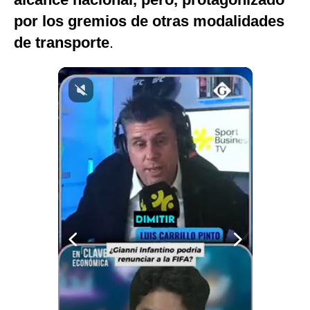
Notas Contratadas
por los gremios de otras modalidades
de transporte
.
Podcast
Gestión TV
Videos
Fotogalerías
gestion.pe
¿quiénes
Somos?
Términos
Y
Condiciones
Política
De
Privacidad