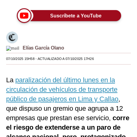
Moda
Suscríbete a YouTube
Estilos
Mundo
EEUU
Elías García Olano
México
07/10/2025 15H58
- ACTUALIZADO A 07/10/2025 17H26
España
La
paralización del último lunes en la
Internacional
circulación de vehículos de transporte
Tecnología
público de pasajeros en Lima y Callao
,
Club del Suscriptor
que dispuso un gremio que agrupa a 12
empresas que prestan ese servicio,
corre
Mix
el riesgo de extenderse a un paro de
G de Gestión
alcance nacional, pero, protagonizado