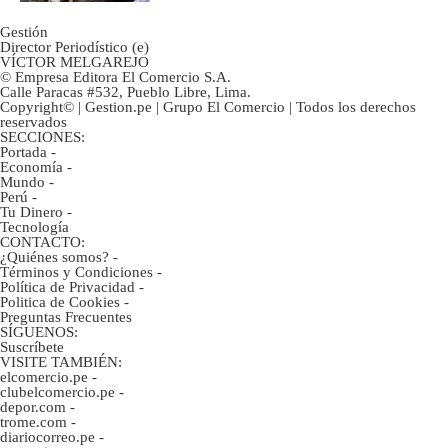
Gestión
Director Periodístico (e)
VÍCTOR MELGAREJO
© Empresa Editora El Comercio S.A.
Calle Paracas #532, Pueblo Libre, Lima.
Copyright© | Gestion.pe | Grupo El Comercio | Todos los derechos
reservados
SECCIONES:
Portada
-
Economía
-
Mundo
-
Perú
-
Tu Dinero
-
Tecnología
CONTACTO:
¿Quiénes somos?
-
Términos y Condiciones
-
Política de Privacidad
-
Politica de Cookies
-
Preguntas Frecuentes
SÍGUENOS:
Suscríbete
VISITE TAMBIÉN:
elcomercio.pe
-
clubelcomercio.pe
-
depor.com
-
trome.com
-
diariocorreo.pe
-