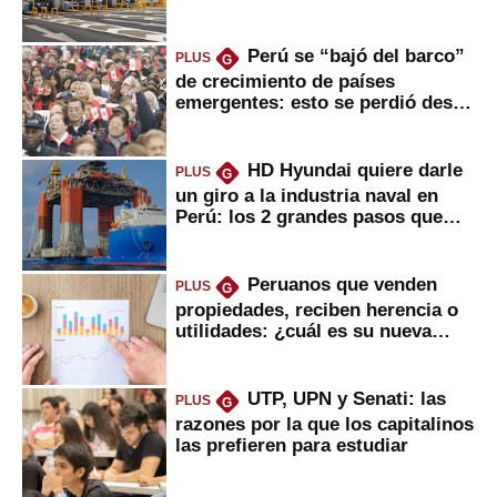
usuarios?
Perú se “bajó del barco”
PLUS
G
de crecimiento de países
emergentes: esto se perdió desde
2022
HD Hyundai quiere darle
PLUS
G
un giro a la industria naval en
Perú: los 2 grandes pasos que
daría
Peruanos que venden
PLUS
G
propiedades, reciben herencia o
utilidades: ¿cuál es su nueva
inversión clave?
UTP, UPN y Senati: las
PLUS
G
razones por la que los capitalinos
las prefieren para estudiar