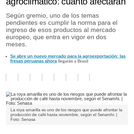
agroclimático: cuánto afectarán
Tu Dinero
Según gremio, uno de los temas
pendientes es cumplir la norma para el
Finanzas Personales
ingreso de esos productos al mercado
Inmobiliarias
europeo, que entra en vigor en dos
meses.
Plus G
Se abre un nuevo mercado para la agroexportación: las
Opinión
fresas peruanas ahora
llegarán a Brasil
Editorial
Pregunta de hoy
Blogs
Tendencias
La roya amarilla es uno de los riesgos que puede afrontar la
producción de café hasta noviembre, según el Senamhi. |
Lujo
Foto: Senasa
Viajes