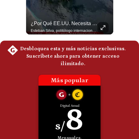
Politica
De
Cookies
La Frontera Española Colapsa ¿Qué Está Pasando En Ceuta? | Gestión Mundo
¿Por Qué EE.UU. Necesita Desesperadamente Al Golfo? | Gestión Mundo
Preguntas
La madrugada del 30 de julio de 2026 marcó un antes y un después en el Estrecho de Gibraltar. En cuestión de horas, cerca de 72.000 migrantes marroquíes ingresaron al territorio español de Ceuta, desbordando por completo a una ciudad de apenas 85.000 habitantes. En este video, explicamos los detalles de la emergencia humana y las ramificaciones geopolíticas del conflicto: la trampa de los rumores en redes sociales, el rol de Marruecos, el acercamiento de España a Argelia y la respuesta de la Unión Europea ante las amenazas de suspensión del Tratado Schengen. #Ceuta #España #Marruecos #Geopolitica #PedroSanchez #NoticiasInternacionales #Schengen #Europa #CrisisMigratoria 👉 Suscríbete y activa la campana para no perderte nuestro análisis diario. 🌎 Síguenos en nuestras redes sociales: 📌 Web oficial: https://gestion.pe/mundo/ 📌 LinkedIn: http://bit.ly/3HYIET0 📌 X (Twitter): http://bit.ly/4noZtX9 📌 TikTok: http://bit.ly/4evB6TO
Esteban Silva, politólogo internacional, explica que Estados Unidos necesita el apoyo territorial y marítimo de sus aliados del Golfo para operar cerca de Irán. Según su análisis, Teherán busca amenazar su estabilidad energética y económica para que estos gobiernos presionen a Washington y lo obliguen a negociar. #Iran #EEUU #Geopolitica #NoticiasInternacionales #Shorts 👉 Suscríbete y activa la campana para no perderte nuestro análisis diario. 🌎 Síguenos en nuestras redes sociales: 📌 Web oficial: https://gestion.pe/mundo/ 📌 LinkedIn: http://bit.ly/3HYIET0 📌 X (Twitter): http://bit.ly/4noZtX9 📌 TikTok: http://bit.ly/4evB6TO
Frecuentes