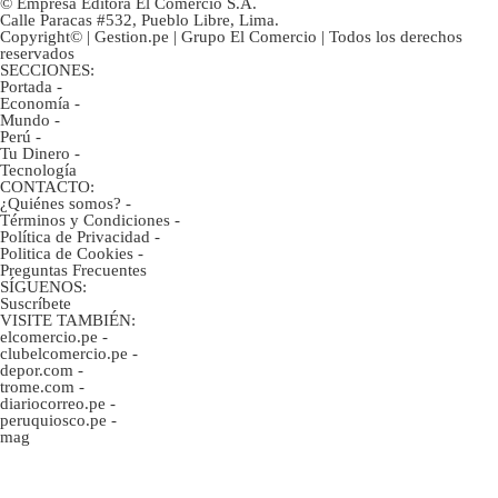
© Empresa Editora El Comercio S.A.
Calle Paracas #532, Pueblo Libre, Lima.
Copyright© | Gestion.pe | Grupo El Comercio | Todos los derechos
reservados
SECCIONES:
Portada
-
Economía
-
Mundo
-
Perú
-
Tu Dinero
-
Tecnología
CONTACTO:
¿Quiénes somos?
-
Términos y Condiciones
-
Política de Privacidad
-
Politica de Cookies
-
Preguntas Frecuentes
SÍGUENOS:
Suscríbete
VISITE TAMBIÉN:
elcomercio.pe
-
clubelcomercio.pe
-
depor.com
-
trome.com
-
diariocorreo.pe
-
peruquiosco.pe
-
mag