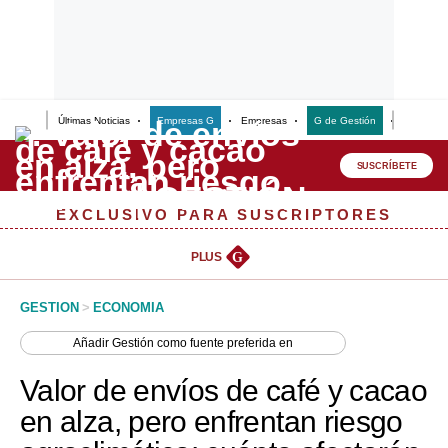
Últimas Noticias
Empresas G
Empresas
G de Gestión
Finanzas
Lo último
Peru Quiosco
SUSCRÍBETE
Portada
EXCLUSIVO PARA SUSCRIPTORES
Empresas
PLUS
G
Management & Empleo
GESTION
>
ECONOMIA
Economía
Añadir
Gestión
como fuente preferida en
Mercados
Valor de envíos de café y cacao
Perú
en alza, pero enfrentan riesgo
Política