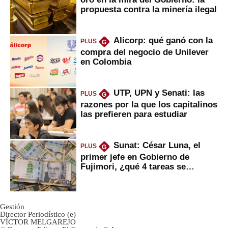
propuesta contra la minería ilegal
Alicorp: qué ganó con la
PLUS
G
compra del negocio de Unilever
en Colombia
UTP, UPN y Senati: las
PLUS
G
razones por la que los capitalinos
las prefieren para estudiar
Sunat: César Luna, el
PLUS
G
primer jefe en Gobierno de
Fujimori, ¿qué 4 tareas se
marcan urgentes?
Gestión
Director Periodístico (e)
VÍCTOR MELGAREJO