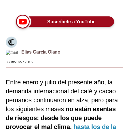
Únete a nuestro canal
Moda
Estilos
Suscríbete a YouTube
Mundo
EEUU
Elías García Olano
México
05/10/2025 17H15
España
Internacional
Entre enero y julio del presente año, la
Tecnología
demanda internacional del café y cacao
peruanos continuaron en alza, pero para
Club del Suscriptor
los siguientes meses
no están exentas
Mix
de riesgos: desde los que puede
G de Gestión
provocar el mal clima,
hasta los de la