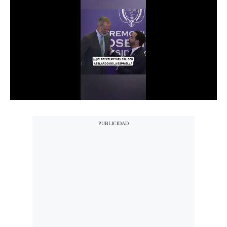
Notas Contratadas
Podcast
Gestión TV
Videos
Fotogalerías
gestion.pe
¿quiénes
Somos?
Términos
Y
Condiciones
Política
De
Privacidad