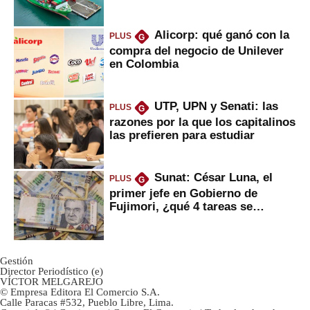
Fujimori
Alicorp: qué ganó con la
PLUS
G
compra del negocio de Unilever
en Colombia
UTP, UPN y Senati: las
PLUS
G
razones por la que los capitalinos
las prefieren para estudiar
Sunat: César Luna, el
PLUS
G
primer jefe en Gobierno de
Fujimori, ¿qué 4 tareas se
marcan urgentes?
Gestión
Director Periodístico (e)
VÍCTOR MELGAREJO
© Empresa Editora El Comercio S.A.
Calle Paracas #532, Pueblo Libre, Lima.