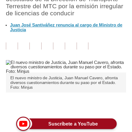
Terrestre del MTC por la emisión irregular
Tu Dinero
de licencias de conducir
Finanzas Personales
Juan José Santiváñez renuncia al cargo de Ministro de
Justicia
Inmobiliarias
Plus G
Opinión
Editorial
El nuevo ministro de Justicia, Juan Manuel Cavero, afronta
Pregunta de hoy
diversos cuestionamientos durante su paso por el Estado.
Foto: Minjus
Blogs
Tendencias
Únete a nuestro canal
Lujo
Suscríbete a YouTube
Viajes