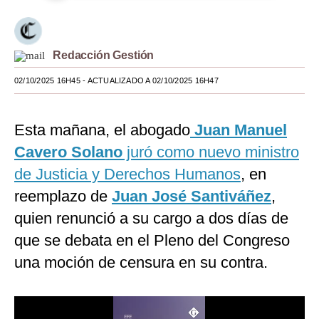
Moda
Estilos
Redacción Gestión
Mundo
02/10/2025 16H45
- ACTUALIZADO A 02/10/2025 16H47
EEUU
Esta mañana, el abogado
Juan Manuel
México
Cavero Solano
juró como nuevo ministro
España
de Justicia y Derechos Humanos
, en
Internacional
reemplazo de
Juan José Santiváñez
,
quien renunció a su cargo a dos días de
Tecnología
que se debata en el Pleno del Congreso
Club del Suscriptor
una moción de censura en su contra.
Mix
G de Gestión