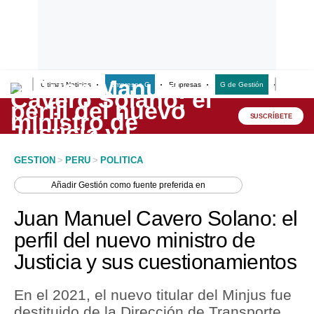
Últimas Noticias
Empresas G
Empresas
G de Gestión
Finanzas
Lo último
Peru Quiosco
SUSCRÍBETE
Portada
GESTION
>
PERU
>
POLITICA
Empresas
Añadir
Gestión
como fuente preferida en
Management & Empleo
Juan Manuel Cavero Solano: el
Economía
perfil del nuevo ministro de
Justicia y sus cuestionamientos
Mercados
Perú
En el 2021, el nuevo titular del Minjus fue
destituido de la Dirección de Transporte
Política