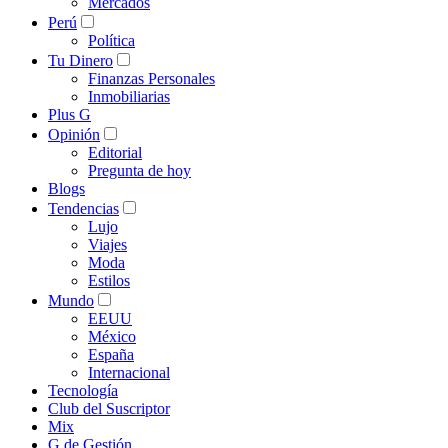
Mercados
Perú
Política
Tu Dinero
Finanzas Personales
Inmobiliarias
Plus G
Opinión
Editorial
Pregunta de hoy
Blogs
Tendencias
Lujo
Viajes
Moda
Estilos
Mundo
EEUU
México
España
Internacional
Tecnología
Club del Suscriptor
Mix
G de Gestión