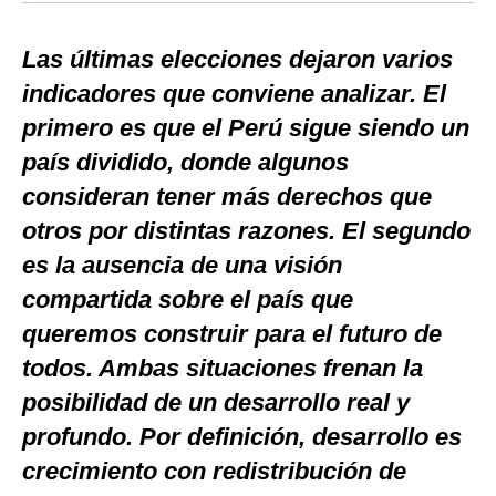
Moda
Las últimas elecciones dejaron varios
Estilos
indicadores que conviene analizar. El
Mundo
primero es que el Perú sigue siendo un
país dividido, donde algunos
EEUU
consideran tener más derechos que
México
otros por distintas razones. El segundo
España
es la ausencia de una visión
compartida sobre el país que
Internacional
queremos construir para el futuro de
Tecnología
todos. Ambas situaciones frenan la
Club del Suscriptor
posibilidad de un desarrollo real y
Mix
profundo. Por definición, desarrollo es
crecimiento con redistribución de
G de Gestión