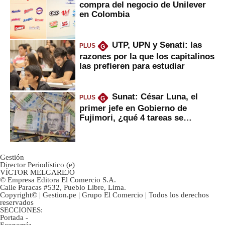
compra del negocio de Unilever
en Colombia
UTP, UPN y Senati: las
PLUS
G
razones por la que los capitalinos
las prefieren para estudiar
Sunat: César Luna, el
PLUS
G
primer jefe en Gobierno de
Fujimori, ¿qué 4 tareas se
marcan urgentes?
Gestión
Director Periodístico (e)
VÍCTOR MELGAREJO
© Empresa Editora El Comercio S.A.
Calle Paracas #532, Pueblo Libre, Lima.
Copyright© | Gestion.pe | Grupo El Comercio | Todos los derechos
reservados
SECCIONES:
Portada
-
Economía
-