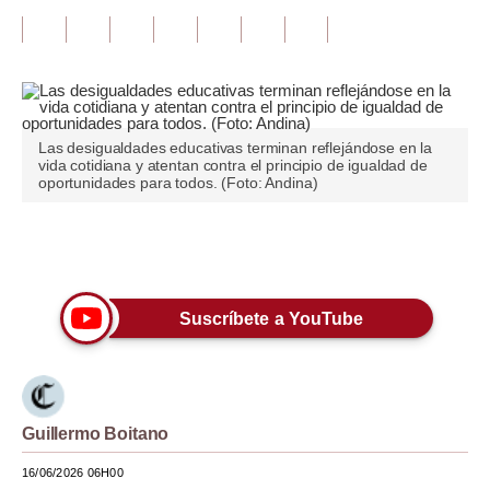
Tu Dinero
Finanzas Personales
Inmobiliarias
Las desigualdades educativas terminan reflejándose en la
vida cotidiana y atentan contra el principio de igualdad de
Plus G
oportunidades para todos. (Foto: Andina)
Opinión
Únete a nuestro canal
Editorial
Pregunta de hoy
Suscríbete a YouTube
Blogs
Tendencias
Guillermo Boitano
Lujo
16/06/2026 06H00
Viajes