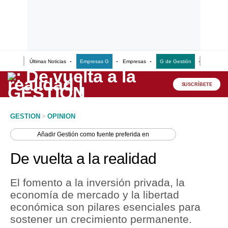
Últimas Noticias
Empresas G
Empresas
G de Gestión
Finanzas
Lo último
Peru Quiosco
SUSCRÍBETE
Portada
GESTION
>
OPINION
Empresas
Añadir
Gestión
como fuente preferida en
Management & Empleo
De vuelta a la realidad
Economía
El fomento a la inversión privada, la
Mercados
economía de mercado y la libertad
económica son pilares esenciales para
Perú
sostener un crecimiento permanente.
Política