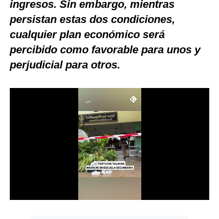
ingresos. Sin embargo, mientras
Notas Contratadas
persistan estas dos condiciones,
Podcast
cualquier plan económico será
percibido como favorable para unos y
Gestión TV
perjudicial para otros.
Videos
Fotogalerías
gestion.pe
¿quiénes
Somos?
Términos
Y
Condiciones
Política
De
Privacidad