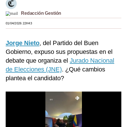
Moda
Redacción Gestión
Estilos
01/04/2026 22H43
Mundo
Jorge Nieto
, del Partido del Buen
EEUU
Gobierno, expuso sus propuestas en el
México
debate que organiza el
Jurado Nacional
España
de Elecciones (JNE)
. ¿Qué cambios
Internacional
plantea el candidato?
Tecnología
Club del Suscriptor
Mix
G de Gestión