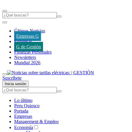
Últimas Noticias
Empresas G
Empresas
G de Gestión
Finanzas Personales
Newsletters
Mundial 2026
Suscríbete
Inicia sesión
Lo último
Peru Quiosco
Portada
Empresas
Management & Empleo
Economía