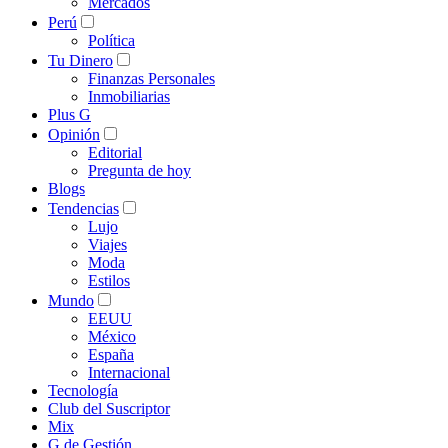
Mercados
Perú
Política
Tu Dinero
Finanzas Personales
Inmobiliarias
Plus G
Opinión
Editorial
Pregunta de hoy
Blogs
Tendencias
Lujo
Viajes
Moda
Estilos
Mundo
EEUU
México
España
Internacional
Tecnología
Club del Suscriptor
Mix
G de Gestión