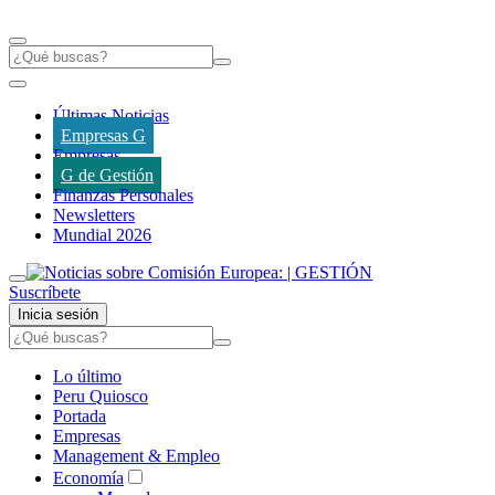
Últimas Noticias
Empresas G
Empresas
G de Gestión
Finanzas Personales
Newsletters
Mundial 2026
Suscríbete
Inicia sesión
Lo último
Peru Quiosco
Portada
Empresas
Management & Empleo
Economía