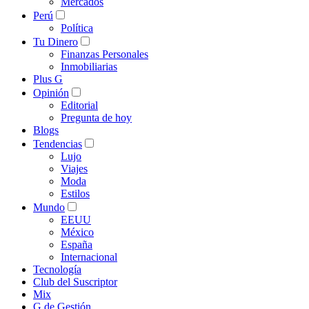
Mercados
Perú
Política
Tu Dinero
Finanzas Personales
Inmobiliarias
Plus G
Opinión
Editorial
Pregunta de hoy
Blogs
Tendencias
Lujo
Viajes
Moda
Estilos
Mundo
EEUU
México
España
Internacional
Tecnología
Club del Suscriptor
Mix
G de Gestión