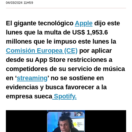
04/03/2024 11H59
Moda
Estilos
El gigante tecnológico
Apple
dijo este
lunes que la multa de US$ 1,953.6
Mundo
millones que le impuso este lunes la
EEUU
Comisión Europea (CE)
por aplicar
México
desde su App Store restricciones a
competidores de su servicio de música
España
en ‘
streaming
’ no se sostiene en
Internacional
evidencias y busca favorecer a la
Tecnología
empresa sueca
Spotify.
Club del Suscriptor
Mix
G de Gestión