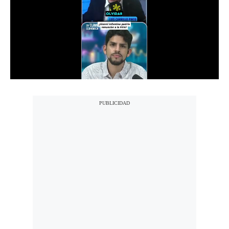
Notas Contratadas
Podcast
Gestión TV
Videos
Fotogalerías
gestion.pe
¿quiénes
Somos?
Términos
Y
Condiciones
Política
De
Privacidad