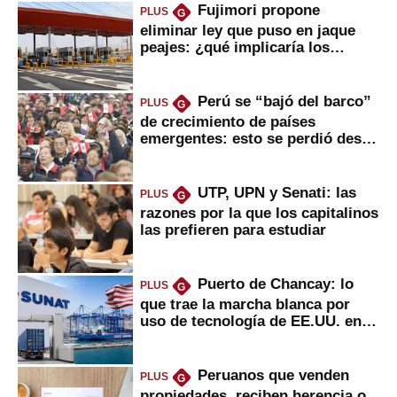
Fujimori propone
PLUS
G
eliminar ley que puso en jaque
peajes: ¿qué implicaría los
usuarios?
Perú se “bajó del barco”
PLUS
G
de crecimiento de países
emergentes: esto se perdió desde
2022
UTP, UPN y Senati: las
PLUS
G
razones por la que los capitalinos
las prefieren para estudiar
Puerto de Chancay: lo
PLUS
G
que trae la marcha blanca por
uso de tecnología de EE.UU. en
mercancías
Peruanos que venden
PLUS
G
propiedades, reciben herencia o