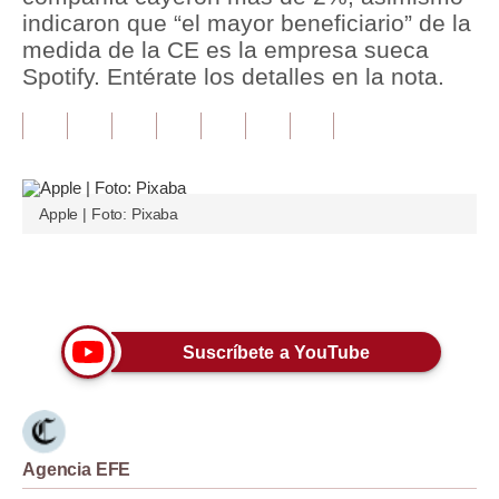
indicaron que “el mayor beneficiario” de la
Tu Dinero
medida de la CE es la empresa sueca
Spotify. Entérate los detalles en la nota.
Finanzas Personales
Inmobiliarias
Plus G
Apple | Foto: Pixaba
Opinión
Editorial
Únete a nuestro canal
Pregunta de hoy
Suscríbete a YouTube
Blogs
Tendencias
Lujo
Agencia EFE
Viajes